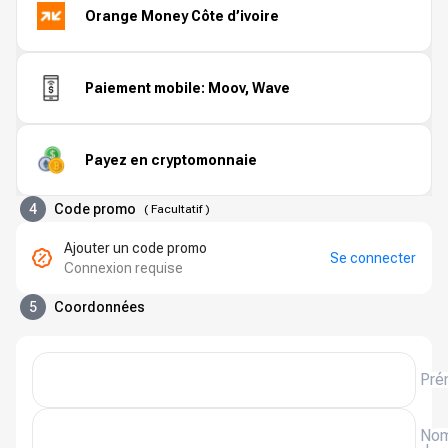
Orange Money Côte d’ivoire
Paiement mobile: Moov, Wave
Payez en cryptomonnaie
4
Code promo
(
Facultatif
)
Ajouter un code promo
Se connecter
Connexion requise
5
Coordonnées
Pré
No