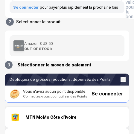
vali
pou
Se connecter
pour payer plus rapidement la prochaine fois
le
bon
2
Sélectionner le produit
Amazon $ US 50
OUT OF STOC k
3
Sélectionner le moyen de paiement
Débloquez de grosses réductions, dépensez des Points
Vous n'avez aucun point disponible.
Se connecter
Connectez-vous pour utiliser des Points
MTN MoMo Côte d’ivoire