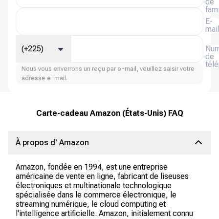
de
fami
E-
mai
(+225)
Num
de
tél
Nous vous enverrons un reçu par e-mail, veuillez saisir votre
adresse e-mail.
Carte-cadeau Amazon (États-Unis) FAQ
À propos d' Amazon
Amazon, fondée en 1994, est une entreprise
américaine de vente en ligne, fabricant de liseuses
électroniques et multinationale technologique
spécialisée dans le commerce électronique, le
streaming numérique, le cloud computing et
l'intelligence artificielle. Amazon, initialement connu