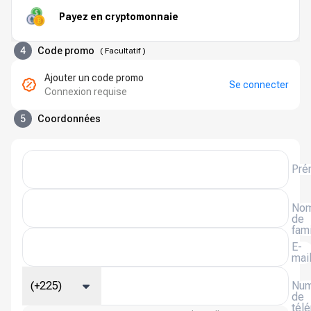
Payez en cryptomonnaie
4
Code promo
(
Facultatif
)
Ajouter un code promo
Se connecter
Connexion requise
5
Coordonnées
Pré
No
de
fami
E-
mai
(+225)
Num
de
tél