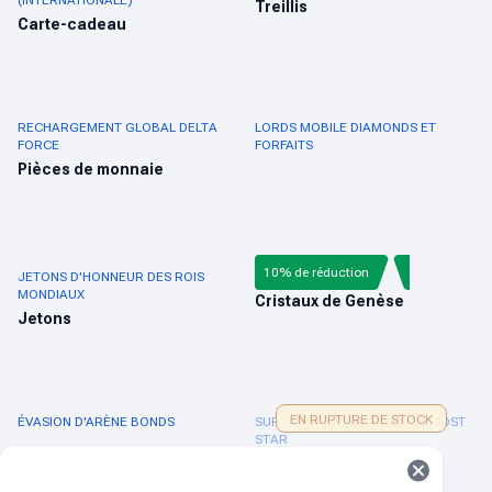
(INTERNATIONALE)
Treillis
Carte-cadeau
RECHARGEMENT GLOBAL DELTA
LORDS MOBILE DIAMONDS ET
FORCE
FORFAITS
Pièces de monnaie
10% de réduction
JETONS D'HONNEUR DES ROIS
GENSHIN IMPACT
MONDIAUX
Cristaux de Genèse
Jetons
EN RUPTURE DE STOCK
ÉVASION D'ARÈNE BONDS
SURVIE EN PLEIN BLIZZARD FROST
STAR
Étoile de givre