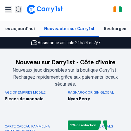
Rechargement et livraison instantanés
aires aujourd'hui
Nouveautés sur Carry1st
Rechargement
Les meilleures offres pour vos meilleurs jeux
Assistance amicale 24h/24 et 7j/7
Noté 4,45 sur Google Play et l'App Store
Nouveau sur Carry1st
-
Côte d'Ivoire
Rechargement et livraison instantanés
Nouveaux jeux disponibles sur la boutique Carry1st .
Rechargez rapidement grâce aux paiements locaux
Les meilleures offres pour vos meilleurs jeux
sécurisés.
Assistance amicale 24h/24 et 7j/7
AGE OF EMPIRES MOBILE
RAGNAROK ORIGIN GLOBAL
Pièces de monnaie
Nyan Berry
Noté 4,45 sur Google Play et l'App Store
2% de réduction
CARTE CADEAU KAMMELNA
RECHARGE MARVEL RIVALS