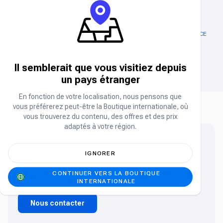
ABONNEMENT EXITLAG
AMOUR ET RECHARGE D'ESPACE
PROFOND
Cristaux
Il semblerait que vous visitiez depuis
un pays étranger
En fonction de votre localisation, nous pensons que
vous préférerez peut-être la Boutique internationale, où
vous trouverez du contenu, des offres et des prix
adaptés à votre région.
Vous ne trouvez pas ce que vous cherchez ?
IGNORER
Vous ne trouvez pas le produit que vous cherchez ?
CONTINUER VERS LA BOUTIQUE
Contactez notre équipe.
INTERNATIONALE
Nous contacter