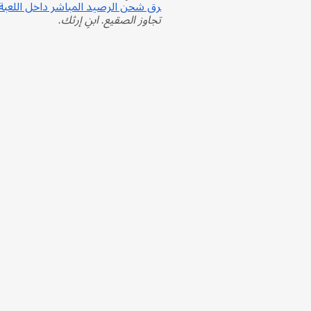
رق شحن الرصيد المباشر داخل اللعبة
تجاوز الصقيع. ابنِ إرثك.