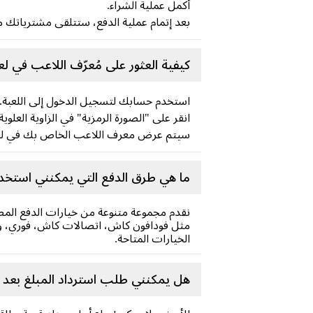
أكمل عملية الشراء.
بعد إتمام عملية الدفع، ستتلقى مشترياتك مباشرة في حسابك عل
كيفية العثور على مُعرّف اللاعب في لعبة teout Survival
استخدم حسابك لتسجيل الدخول إلى اللعبة.
انقر على "الصورة الرمزية" في الزاوية العلوي
سيتم عرض معرف اللاعب الخاص بك في لعبة teout Survival
ما هي طرق الدفع التي يمكنني استخدامها لشراء iteout Survival Frost Star
نقدم مجموعة متنوعة من خيارات الدفع المص
مثل فودافون كاش، اتصالات كاش، فوري، وغي
الخيارات المتاحة.
هل يمكنني طلب استرداد المبلغ بعد شراء لعبة hiteout Survival Frost Star