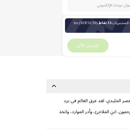
نوان بريدك الإلكتروني.
 المشتريات
33 نقاط
(XOF16.50) for
فرنك غرب إفريقيا
3,305.04
فرنك غرب إفريقيا
0
إشتري الآن
بسبب العصر الجليدي. لقد غرق العالم في برد
ن. ابنِ الملاجئ، وأدر الموارد، واتخذ