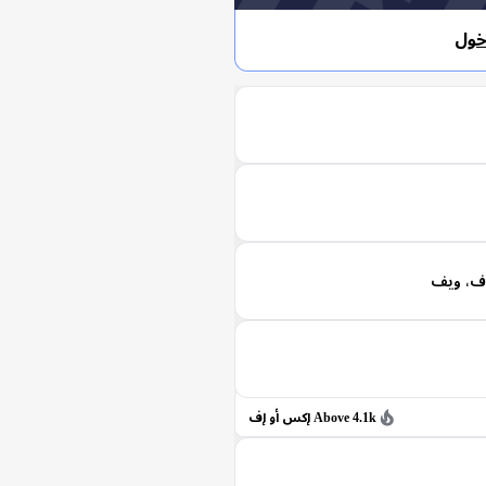
خول
وف، ويف
Above 4.1k إكس أو إف