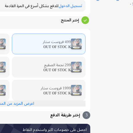
.
تسجيل الدخول
للدفع بشكل أسرع في المرة القادمة
إختر المنتج
499 فروست ستار
OUT OF STOC K
299 نجمة الصقيع
OUT OF STOC K
1999 فروست ستار
OUT OF STOC K
اعرض المزيد من الم
3
إختر طريقة الدفع
احصل على خصومات اكبر واستخدم النقاط