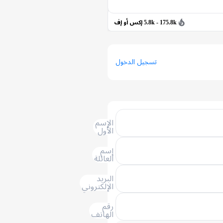
5.8k - 175.8k إكس أو إف
تسجيل الدخول
الإسم
الأول
إسم
العائلة
البريد
الإلكتروني
رقم
الهاتف