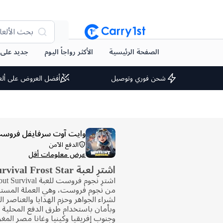
بحث الألعا
الصفحة الرئيسية
الأكثر رواجاً اليوم
جديد على arry1st
شحن فوري وتوصيل
أفضل العروض على ألع
وايت آوت سرفايفل فروست
الدفع الآمن
عرض معلومات أقل
اشترِ لعبة Whiteout Survival Frost Star
من نجوم فروست، وهي العملة المستخ
لشراء الجواهر وحزم الهدايا والعناصر الم
وبأمان باستخدام طرق الدفع المحلية ا
وجنوب إفريقيا وكينيا وغانا مصر الم