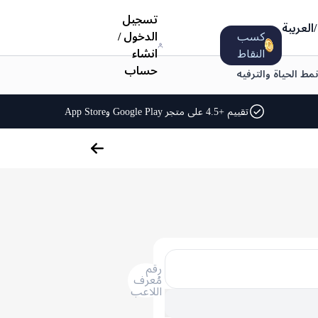
تسجيل
/
العربية
كسب
الدخول
/
النقاط
انشاء
حساب
نمط الحياة والترفيه
تقييم +4.5 على متجر Google Play وApp Store
رقم
مُعرف
اللاعب