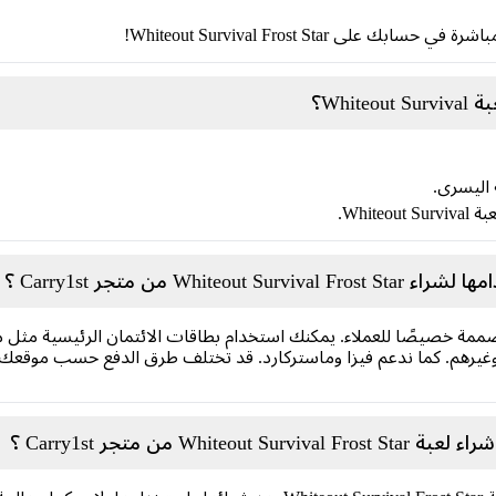
ى Whiteout Survival Frost Star!
Whi؟
ة اليسرى.
Whi.
Wh من متجر Carry1st ؟
ممة خصيصًا للعملاء. يمكنك استخدام بطاقات الائتمان الرئيسية مثل مح
رهم. كما ندعم فيزا وماستركارد. قد تختلف طرق الدفع حسب موقعك، يم
W من متجر Carry1st ؟