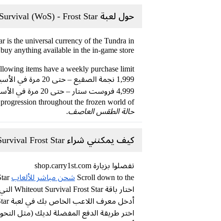
حول لعبة Whiteout Survival (WoS) - Frost Star
ar is the universal currency of the Tundra in
buy anything available in the in-game store.
ollowing items have a weekly purchase limit.
1,999 نجمة الصقيع – حتى 20 مرة في الأسبوع
4,999 فروست ستار – حتى 20 مرة في الأسبوع
r progression throughout the frozen world of
حالة الطقس العاصف
.
كيف يمكنني شراء Whiteout Survival Frost Star من متجر Carry1st ؟
تفضلوا بزيارة shop.carry1st.com
Scroll down to the
شحن مباشر للألعاب
category or Search Whiteout Survival Frost Star
اختار باقة Whiteout Survival Frost Star التي ترغب بها
أدخل معرف اللاعب الخاص بك في لعبة Whiteout Survival Frost Star.
اختر طريقة الدفع المفضلة لديك (مثل التحوي