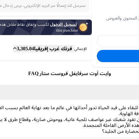
سنرسل لك إيصالًا عبر البريد الإلكتروني، يرجى إدخال ع
 المحتوى والعروض
تسجيل الدخول
لكسب وإنفاق نقاط مقابل هذه
this purchase
المجموع الفرعي
Fee
فرنك غرب إفريقيا
3,305.04
الإجمالي
وايت آوت سرفايفل فروست ستار FAQ
ي لعبة استراتيجية للبقاء على قيد الحياة تدور أحداثها في عالم ما بعد نهاية العالم 
 الهاوية.
أن تقود شعبك عبر عواصف ثلجية عاتية، ووحوش ضارية، وقطاع طرق لا يرحمو
ذه الأرض القاحلة المتجمدة.
الحضارة من الجليد؟