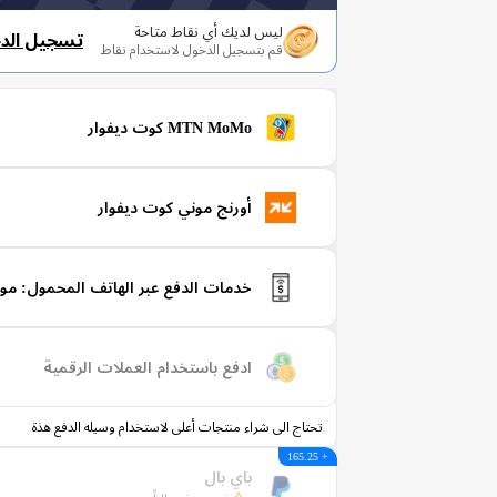
ليس لديك أي نقاط متاحة
تسجيل الد
قم بتسجيل الدخول لاستخدام نقاط
MTN MoMo كوت ديفوار
أورنج موني كوت ديفوار
خدمات الدفع عبر الهاتف المحمول: م
ادفع باستخدام العملات الرقمية
تحتاج الى شراء منتجات أعلى لاستخدام وسيله الدفع هذة
+ 165.25
باي بال