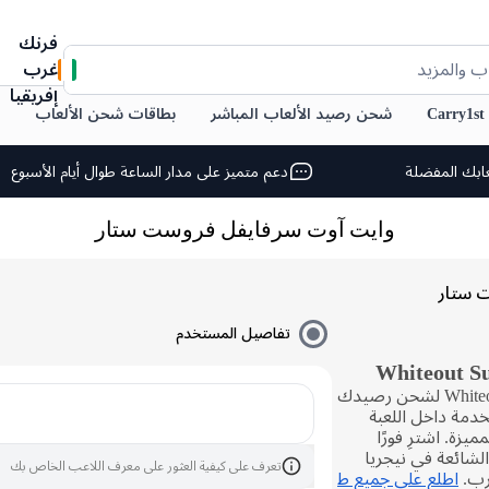
فرنك
غرب
ب والمزيد
إفريقيا
C
شحن رصيد الألعاب المباشر
بطاقات شحن الألعاب
ابك المفضلة
دعم متميز على مدار الساعة طوال أيام الأسبوع
وايت آوت سرفايفل فروست ستار
 ستار
تفاصيل المستخدم
اشترِ نجوم فروست للعبة Whiteout Survival لشحن رصيدك
دمة داخل اللعبة
ميزة. اشترِ فورًا
لشائعة في نيجريا
تعرف على كيفية العثور على معرف اللاعب الخاص بك
غرب.
اطلع على جميع ط