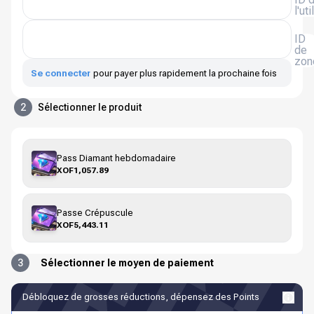
l'ut
ID
de
zon
Se connecter
pour payer plus rapidement la prochaine fois
2
Sélectionner le produit
Pass Diamant hebdomadaire
XOF1,057.89
Passe Crépuscule
XOF5,443.11
3
Sélectionner le moyen de paiement
Débloquez de grosses réductions, dépensez des Points