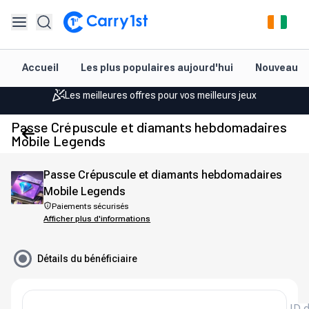
Rechargement et livraison instantanés
Accueil
Les plus populaires aujourd'hui
Nouveautés
Les meilleures offres pour vos meilleurs jeux
Assistance amicale 24h/24 et 7j/7
Passe Crépuscule et diamants hebdomadaires
Noté 4,45 sur Google Play et l'App Store
Mobile Legends
Rechargement et livraison instantanés
Passe Crépuscule et diamants hebdomadaires
Les meilleures offres pour vos meilleurs jeux
Mobile Legends
Paiements sécurisés
Assistance amicale 24h/24 et 7j/7
Afficher plus d'informations
Noté 4,45 sur Google Play et l'App Store
Détails du bénéficiaire
ID 