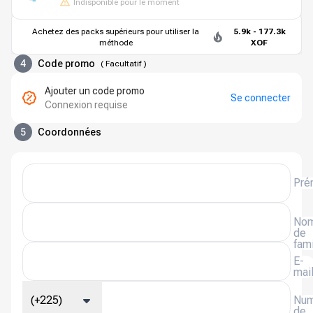
Indisponible pour le moment
Achetez des packs supérieurs pour utiliser la
5.9k - 177.3k
méthode
XOF
4
Code promo
(
Facultatif
)
Ajouter un code promo
Se connecter
Connexion requise
5
Coordonnées
Pré
No
de
fami
E-
mai
(+225)
Num
de