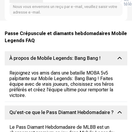
tél
Nous vous enverrons un reçu par e-mail, veuillez saisir votre
adresse e-mail.
Passe Crépuscule et diamants hebdomadaires Mobile
Legends FAQ
À propos de Mobile Legends: Bang Bang !
Rejoignez vos amis dans une bataille MOBA 5v5
palpitante sur Mobile Legends: Bang Bang ! Faites
équipe avec de vrais joueurs, choisissez vos héros
préférés et créez l'équipe ultime pour remporter la
victoire.
Qu'est-ce que le Pass Diamant Hebdomadaire ?
Le Pass Diamant Hebdomadaire de MLBB est un