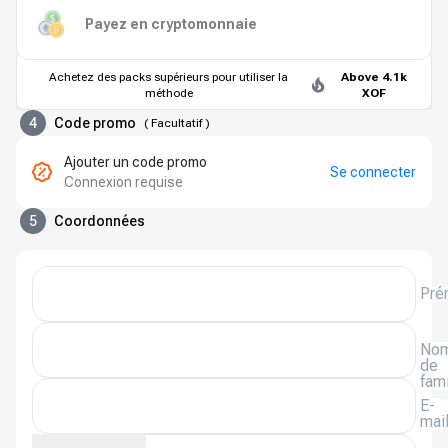
Payez en cryptomonnaie
Achetez des packs supérieurs pour utiliser la
Above 4.1k
méthode
XOF
4
Code promo
(
Facultatif
)
Ajouter un code promo
Se connecter
Connexion requise
5
Coordonnées
Pré
No
de
fami
E-
mai