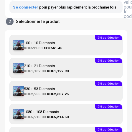
vali
pou
Se connecter
pour payer plus rapidement la prochaine fois
le
cod
2
Sélectionner le produit
5% de réduction
100 + 10 Diamants
XOF591.00
XOF561.45
5% de réduction
210 + 21 Diamants
XOF1,182.00
XOF1,122.90
5% de réduction
530 + 53 Diamants
XOF2,955.00
XOF2,807.25
5% de réduction
1080 + 108 Diamants
XOF5,910.00
XOF5,614.50
5% de réduction