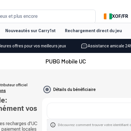
XOF
/
FR
eux et plus encore
Nouveautés sur Carry1st
Rechargement direct du jeu
leures offres pour vos meilleurs jeux
Assistance amicale 24h
PUBG Mobile UC
tributeur officiel
Détails du bénéficiaire
ions
e:
nément vos
es recharges d'UC
Découvrez comment trouver votre identifiant 
e paiement locales