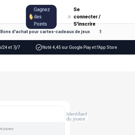
Gagnez
Se
des
connecter
/
Points
S'inscrire
Bons d'achat pour cartes-cadeaux de jeux
Style de vie et d
/24 et 7j/7
Noté 4,45 sur Google Play et l'App Store
Identifiant
du joueur
de joueur