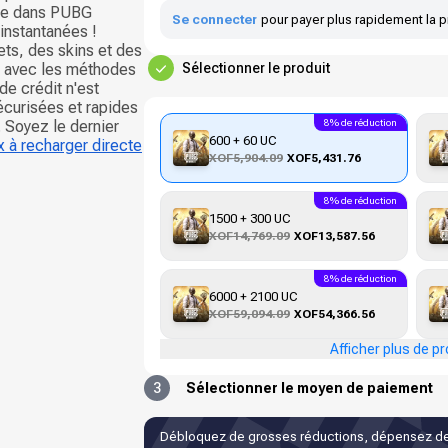
age dans PUBG
Se connecter
pour payer plus rapidement la p
instantanées !
ets, des skins et des
t avec les méthodes
Sélectionner le produit
de crédit n'est
curisées et rapides
. Soyez le dernier
8% de réduction
600 + 60 UC
 à recharger directe
XOF5,904.09
XOF5,431.76
8% de réduction
1500 + 300 UC
XOF14,769.09
XOF13,587.56
8% de réduction
6000 + 2100 UC
XOF59,094.09
XOF54,366.56
Afficher plus de pr
3
Sélectionner le moyen de paiement
Débloquez de grosses réductions, dépensez de