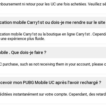
mboursement ni retour pour les UC une fois achetées. Veuillez s
.
ication mobile Carry1st ou dois-je me rendre sur le sit
ication mobile Carry1st ou la boutique en ligne Carry1st . Cep
r une expérience plus fluide.
le . Que dois-je faire ?
UC purchase, such as not receiving them in your account, please
ecevoir mon PUBG Mobile UC après l'avoir rechargé ?
réditées instantanément sur votre compte. Cependant, des retard