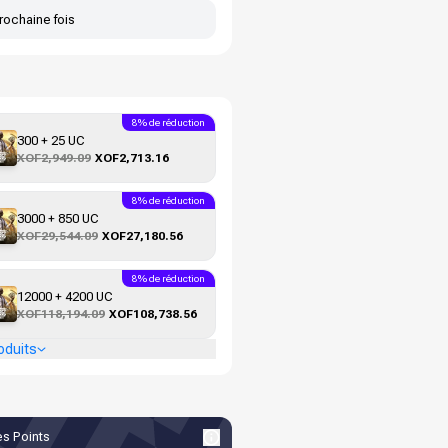
rochaine fois
8% de réduction
300 + 25 UC
XOF2,949.09
XOF2,713.16
8% de réduction
3000 + 850 UC
XOF29,544.09
XOF27,180.56
8% de réduction
12000 + 4200 UC
XOF118,194.09
XOF108,738.56
oduits
s Points