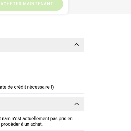
XOF
0
ACHETER MAINTENANT
-
XOF
472.33
te de crédit nécessaire !)
t nam n'est actuellement pas pris en
 procéder à un achat.