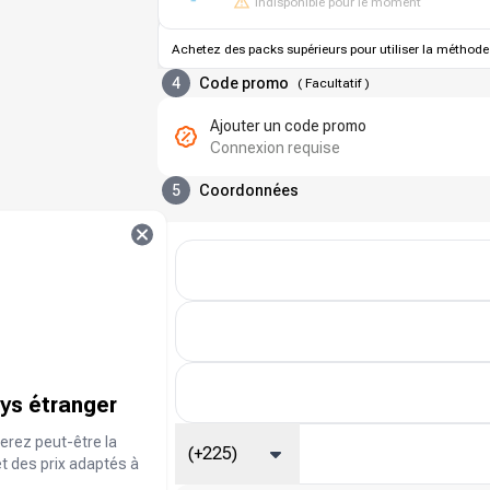
Indisponible pour le moment
Achetez des packs supérieurs pour utiliser la méthode
4
Code promo
(
Facultatif
)
Ajouter un code promo
Connexion requise
5
Coordonnées
ays étranger
erez peut-être la
(+225)
et des prix adaptés à