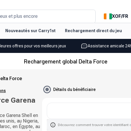
XOF
/
FR
eux et plus encore
Nouveautés sur Carry1st
Rechargement direct du jeu
leures offres pour vos meilleurs jeux
Assistance amicale 24h
Rechargement global Delta Force
elta Force
Détails du bénéficiaire
ions
rce Garena
ce Garena Shell en
es unis, au Nigeria,
Découvrez comment trouver votre identifiant 
Maroc, en Égypte, au