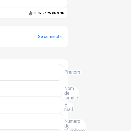
5.8k - 175.8k XOF
Se connecter
Prénom
Nom
de
famille
E-
mail
Numéro
de
téléphone