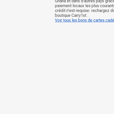
Ghana et dans d'autres pays grâ
paiement locaux les plus courant
crédit n'est requise: rechargez d
boutique Carry1st .
Voir tous les bons de cartes cad