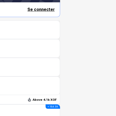
Se connecter
Above 4.1k XOF
+ 184.59