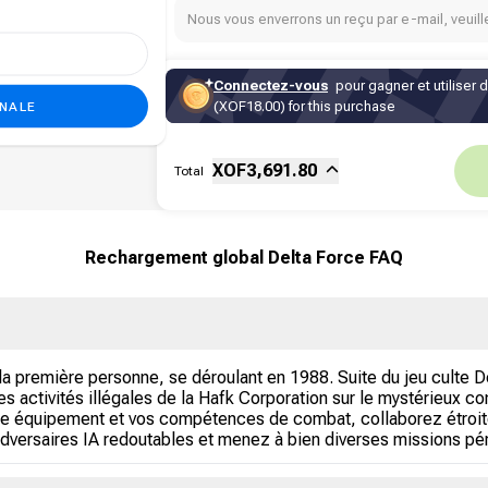
Nous vous enverrons un reçu par e-mail, veuille
Connectez-vous
pour gagner et utiliser 
ONALE
(XOF18.00) for this purchase
Sous-total
Fee
XOF
3,691.80
Total
Rechargement global Delta Force FAQ
à la première personne, se déroulant en 1988. Suite du jeu culte 
s activités illégales de la Hafk Corporation sur le mystérieux c
 votre équipement et vos compétences de combat, collaborez étro
adversaires IA redoutables et menez à bien diverses missions pér