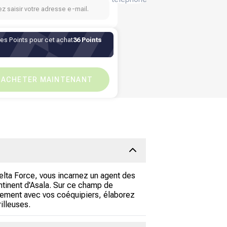
z saisir votre adresse e-mail.
des Points pour cet achat
36 Points
XOF
3,691.80
XOF
0
ACHETER MAINTENANT
Delta Force, vous incarnez un agent des
ontinent d'Asala. Sur ce champ de
itement avec vos coéquipiers, élaborez
illeuses.