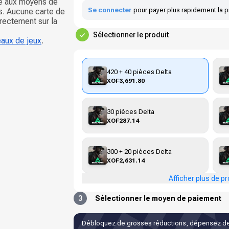
ce aux moyens de
Se connecter
pour payer plus rapidement la p
s. Aucune carte de
irectement sur la
Sélectionner le produit
eaux de jeux
.
420 + 40 pièces Delta
XOF3,691.80
30 pièces Delta
XOF287.14
300 + 20 pièces Delta
XOF2,631.14
Afficher plus de pr
3
Sélectionner le moyen de paiement
Débloquez de grosses réductions, dépensez de