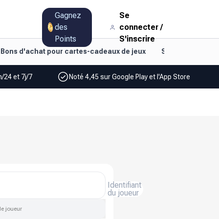
Gagnez
Se
des
connecter
/
Points
S'inscrire
Bons d'achat pour cartes-cadeaux de jeux
Style de vie et d
/24 et 7j/7
Noté 4,45 sur Google Play et l'App Store
Identifiant
du joueur
de joueur