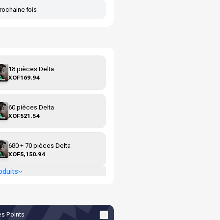
rochaine fois
18 pièces Delta
XOF169.94
60 pièces Delta
XOF521.54
680 + 70 pièces Delta
XOF5,150.94
oduits
s Points