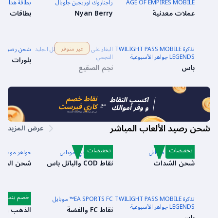
AGE OF EMPIRES MOBILE
راجناروك أوريجين جلوبال
بطاقة هدايا كام
عملات معدنية
Nyan Berry
بطاقات ال
غير متوفر
تذكرة TWILIGHT PASS MOBILE
البقاء على قيد الحياة في ظل الجليد
شحن رصيد الح
LEGENDS جواهر الأسبوعية
النجمي
بلورات
باس
نجم الصقيع
نقاط خصم
اكسب النقاط
مع
كاري فيرست
و وفر أموالك
في كل مرة تشحن فيها العابك المفضلة
شحن رصيد الألعاب المباشر
عرض المزيد
تخفيضات
تخفيضات
شدات ببجي موبايل
كول أوف دوتي: موبايل
جواهر موبايل 
شحن الشدات
نقاط COD والباتل باس
شحن الجوا
خصم بنسبة 10%
تذكرة TWILIGHT PASS MOBILE
EA SPORTS FC™ موبايل
ضربة الدم ما
LEGENDS جواهر الأسبوعية
نقاط FC والفضة
الذهب والم
باس