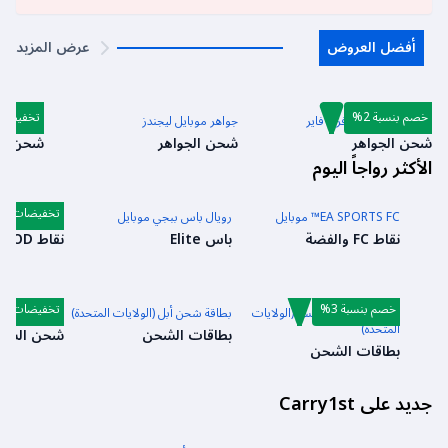
أفضل العروض
عرض المزيد
خصم بنسبة 2%
تخفيضا
شحن مباشر للعبة فري فاير
جواهر موبايل ليجندز
شدات ببج
شحن الجواهر
شحن الجواهر
شحن ال
الأكثر رواجاً اليوم
تخفيضات
EA SPORTS FC™ موبايل
رويال باس ببجي موبايل
كول أوف دوتي
نقاط FC والفضة
باس Elite
نقاط COD والباتل باس
خصم بنسبة 3%
تخفيضات
بطاقة شحن روبلوكس (الولايات
بطاقة شحن أبل (الولايات المتحدة)
شدات ببجي م
المتحدة)
بطاقات الشحن
شحن الشد
بطاقات الشحن
جديد على Carry1st