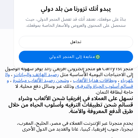
بطاقة هدايا NIKE (الولايات
بطاقة شحن أديداس (الولايات
المتحدة)
المتحدة)
يبدو أنك تزورنا من بلد دولي
بطاقات الشحن
بطاقات الشحن
بناءً على موقعك، نعتقد أنك قد تفضل المتجر الدولي، حيث
ستحصل على المحتوى والعروض والأسعار الخاصة بموقعك.
تجاهل
كاري فيرست (Carry1st).. المتجر
متابعة إلى المتجر الدولي
الإلكتروني الرائد في إفريقيا
متجر Carry1st هو متجر إلكتروني أفريقي رائد يوفر سهولة الوصول
إلى الاحتياجات اليومية الأساسية مثل
رصيد الهاتف والبيانات
،
وال
كهرباء
،
وبطاقات هدايا الألعاب
،
وشحن رصيد الألعاب مباشرةً
،
و
قسائم أسلوب الحياة والترفيه،
وذلك عبر وسائل دفع محلية. لا
حاجة لبطاقة ائتمان.
نسهل على العملاء في إفريقيا شحن الألعاب وشراء
قسائم شحن تطبيقات الترفيه وأسلوب الحياه من خلال
طرق الدفع المعروفة والآمنة.
يخدم متجرنا عبر الإنترنت العملاء في مصر، الخليج، المغرب،
نيجريا، جنوب إفريقيا، كينيا، غانا والعديد من الدول الأخرى