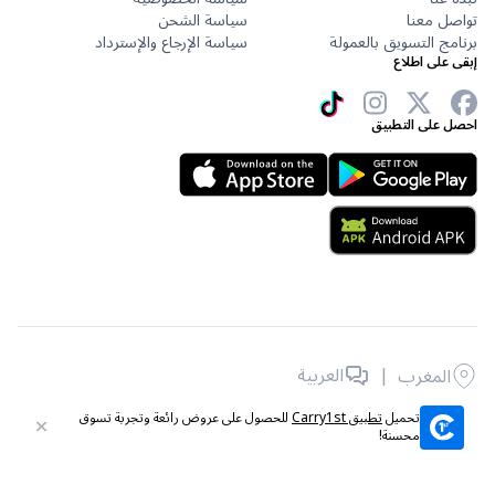
تواصل معنا
سياسة الشحن
برنامج التسويق بالعمولة
سياسة الإرجاع والإسترداد
إبقى على اطلاع
احصل على التطبيق
|
العربية
المغرب
جميع الحقوق محفوظة © 2026 لشركة Carry1st .
تحميل
تطبيق Carry1st
للحصول على عروض رائعة وتجربة تسوق
محسنة!