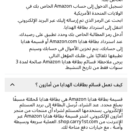
تسجيل الدخول إلى حساب Amazon الخاص بك في
ولايات المتحدة الأمريكية
حث عن الرمز الذي تم إرساله إليك عبر البريد الإلكتروني.
تقل إلى استرداد بطاقة الهدايا.
خل رمز المطالبة الخاص بك وحدد تطبيق على رصيدك.
عند استرداد بطاقة هدايا Amazon.com أو قسيمة هدايا
ى حسابك، يتم تخزين الأموال في حسابك وسيتم
بيقها تلقائيًا على طلبك المؤهل التالي
يرجى ملاحظة: قسائم بطاقة هدايا Amazon صالحة لمدة 3
وات فقط من تاريخ التنشيط.
ف تعمل قسائم بطاقات الهدايا من أمازون ؟
قسيمة بطاقة هدايا Amazon هي بطاقة هدايا مُحمّلة مسبقًا
بلغ محدد. عند الشراء، تُرسل البطاقة إلى بريد المستلم
إلكتروني. يستخدمها المستلم لشراء أي منتجات من متجر
أمازون الإلكتروني. اشترِ قسيمة بطاقة هدايا Amazon عبر
الإنترنت من shop.carry1st.com. العملية سريعة وبسيطة
منة ، مع خيارات دفع متاحة لك.