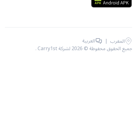
|
العربية
المغرب
حقوق محفوظة © 2026 لشركة Carry1st .