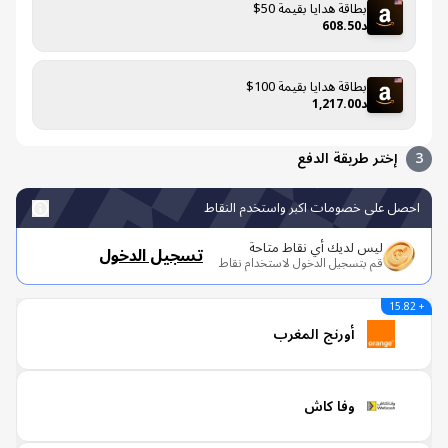
بطاقة هدايا بقيمة 50$
د608.50
بطاقة هدايا بقيمة 100$
د1,217.00
إختر طريقة الدفع
صل على خصومات اكبر واستخدم النقاط
ليس لديك أي نقاط متاحة
تسجيل الدخول
قم بتسجيل الدخول لاستخدام نقاط
أورنج المغرب
وفا كاش