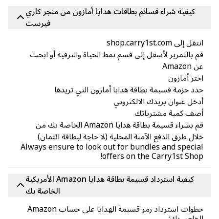
كيفية شراء قسائم بطاقات هدايا أمازون من متجر كاري
فيرست
ل إلى shop.carry1st.com
 بالتمرير لأسفل إلى قسم نمط الحياة والترفيه أو ابحث
Amazon
تر أمازون
د حزمة قسيمة بطاقة هدايا أمازون التي تريدها
خل عنوان بريدك الالكتروني
ضف كمية مشترياتك
قم بشراء قسيمة بطاقة هدايا Amazon الخاصة بك من
ال طرق الدفع الآمنة المحلية (لا حاجة لبطاقة ائتمان)
Always ensure to look out for bundles and speci
offers on the Carry1st Sho
كيفية استرداد قسيمة بطاقة هدايا Amazon الأمريكية
الخاصة بك
خطوات استرداد رمز قسيمة الهدايا على حساب Amazon
خاص بك: