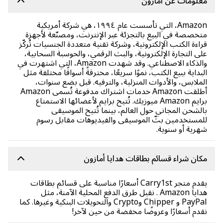
لومات عن أمازون
Amazon، التي تأسست عام ١٩٩٤، هي شركة أمريكية
خصصة في البيع بالتجزئة عبر الإنترنت، ومصنّعة لأجهزة
اءة الكتب الإلكترونية، وشركة تقنية متعددة الجنسيات تُركّز
ى التجارة الإلكترونية، والبث الرقمي، والحوسبة السحابية،
والذكاء الاصطناعي. وقد شهدت Amazon، التي اشتهرت في
بداية ببيع الكتب، نموًا سريعًا، مخترقةً أسواقًا مختلفة مثل
ملابس، والأدوات المنزلية، والترفيه. قبل بضع سنوات،
أطلقت Amazon خدمات اشتراك مدفوعة تُسمى Amazon
برايم Amazon ميوزيك. تُتيح برايم لأعضائها الاستمتاع
لشحن المجاني حول العالم، بينما تُتيح الموسيقى
مستخدمين بثّ الموسيقى والفيديوهات مقابل رسوم
رية أو سنوية.
ان شراء قسائم بطاقات هدايا أمازون
يقدم متجر Carry1st أسعارًا مناسبة على قسائم بطاقات
هدايا Amazon . نقبل طرق الدفع المحلية الآمنة، مثل
PayPal و Chipper وCrypto والتحويلات البنكية وغيرها. كما
دم أسعارًا وعروضًا مخفضة من حين لآخر!