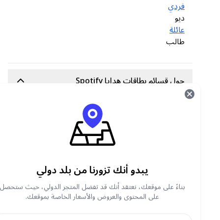
فردي
ديو
عائلة
طالب
حول قسائم بطاقات هدايا Spotify
Spotify gift card
قسائم
can be used to pay for
the Premium package. The Spotify gift cards
are only valid 12 months after purchase.
Users may only redeem 18 months of
subscription on their account.
Please note: Spotify gift card vouchers are
يبدو أنك تزورنا من بلد دولي
only redeemable for the Individual premium
plan.
بناءً على موقعك، نعتقد أنك قد تفضل المتجر الدولي، حيث ستحصل
على المحتوى والعروض والأسعار الخاصة بموقعك.
أين يمكنك شراء قسائم بطاقات الهدايا Spotify
عبر الإنترنت؟