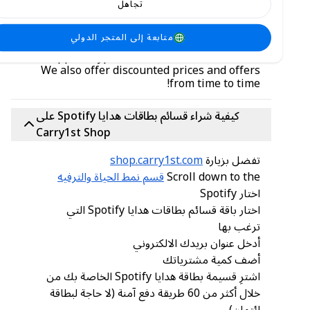
تجاهل
متجر Carry1st
offers affordable rates on
Spotify gift card vouchers. We accept 60+
متابعة إلى المتجر الدولي
secure payment methods, like PayPal,
Chipper, Crypto, bank transfers, and more.
We also offer discounted prices and offers
from time to time!
كيفية شراء قسائم بطاقات هدايا Spotify على
Carry1st Shop
تفضل بزيارة
shop.carry1st.com
Scroll down to the
قسم نمط الحياة والترفيه
اختار Spotify
اختار باقة قسائم بطاقات هدايا Spotify التي
ترغب بها
أدخل عنوان بريدك الالكتروني
أضف كمية مشترياتك
اشترِ قسيمة بطاقة هدايا Spotify الخاصة بك من
خلال أكثر من 60 طريقة دفع آمنة (لا حاجة لبطاقة