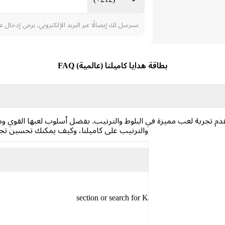
سنرسل لك إيصالًا عبر البريد الإلكتروني، يرجى إدخال ع
بطاقة هدايا كاميلنا (عالمية) FAQ
تقدم تجربة لعب مميزة في البلوط والترنيب. بفضل أسلوب لعبها القوي وم
كشف مزايا لعب البلوط والترنيب على كاميلنا، وكيف يمكنك تحسين تجر
تجر Carry1st
لعاب
section or search for Kammelna Gift Card
 شرائها