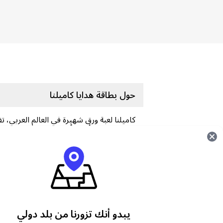
حول بطاقة هدايا كاميلنا
كاميلنا لعبة ورق شهيرة في العالم العربي، 
واسعة كإحدى أشهر ألعاب الورق. دعونا نست
كيفية شراء قسيمة بطاقة هدايا كاميلنا من م
انتقل إلى shop.carry1st.com
Scroll down to the
قسائم بطاقات هدايا الأ
بطاقة هدايا مختارة من كاميلنا
يبدو أنك تزورنا من بلد دولي
اختر باقة بطاقة هدايا كاميلنا التي ترغب في