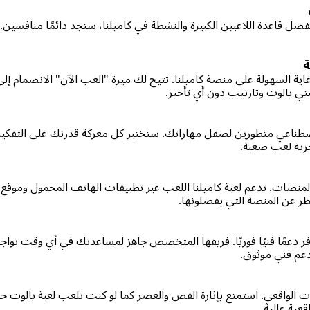
فضل قاعدة اللاعبين الكبيرة والنشطة في كاميلنا، ستجد دائمًا منافسين.
ة
 غاية السهولة على منصة كاميلنا. تتيح لك ميزة "العب الآن" الانضمام إل
بتي بالوت وتارنيب دون أي تأخير.
طناعي متطورين لصقل مهاراتك. ستختبر كل معركة قدرتك على التفكير 
جربة لعب صعبة.
ات. تدعم لعبة كاميلنا اللعب عبر تطبيقات الهاتف المحمول وموقع اللع
ر عن المنصة التي يفضلونها.
وفر دعمًا فنيًا فوريًا. فريقها المتخصص جاهز لمساعدتك في أي وقت توا
دعم فني موثوق.
ت الواقعي. استمتع بإثارة القص والعصر كما لو كنت تلعب لعبة بالوت حقي
عية عالية.