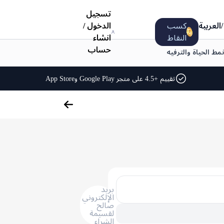
تسجيل
/
العربية
كسب
الدخول
/
النقاط
انشاء
حساب
نمط الحياة والترفيه
تقييم +4.5 على متجر Google Play وApp Store
بريد
الإلكتروني
صالح
لقسيمة
الشراء