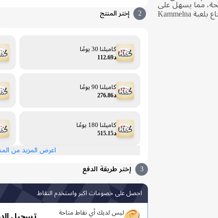
حة، مما يسهل على
اللاعبين في جميع أنحاء العالم الاستمتاع بلعبة Kammelna
2
إختر المنتج
كاميلنا 30 يومًا
د112.69
كاميلنا 90 يومًا
د276.86
كاميلنا 180 يومًا
د515.15
اعرض المزيد من الم
3
إختر طريقة الدفع
احصل على خصومات اكبر واستخدم النقاط
ليس لديك أي نقاط متاحة
تسجيل الد