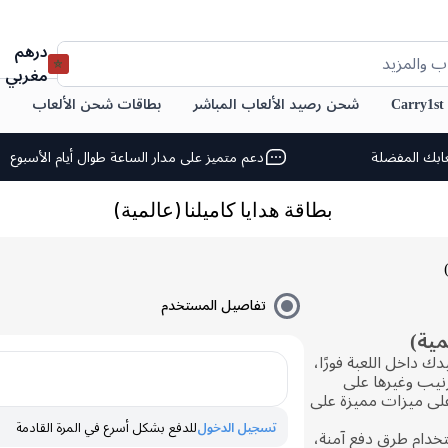
درهم
ب والمزيد
مغربي
C
شحن رصيد الألعاب المباشر
بطاقات شحن الألعاب
ابك المفضلة
دعم متميز على مدار الساعة طوال أيام الأسبوع
بطاقة هدايا كاميلنا (عالمية)
تفاصيل المستخدم
مية)
 داخل اللعبة فورًا،
نيب وغيرها على
على ميزات مميزة على
تسجيل الدخول
للدفع بشكل أسرع في المرة القادمة
صيدك على Carry1st باستخدام طرق دفع آمنة،