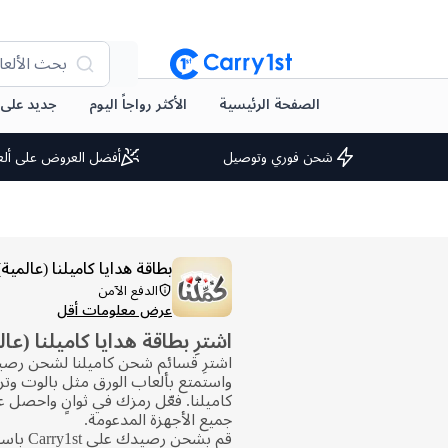
بحث الألعا
الصفحة الرئيسية
الأكثر رواجاً اليوم
جديد على arry1st
شحن فوري وتوصيل
أفضل العروض على ألع
بطاقة هدايا كاميلنا (عالمية)
الدفع الآمن
عرض معلومات أقل
اشترِ بطاقة هدايا كاميلنا (عال
اشترِ قسائم شحن كاميلنا لشحن رصيدك
واستمتع بألعاب الورق مثل بالوت وتر
كاميلنا. فعّل رمزك في ثوانٍ واحصل 
جميع الأجهزة المدعومة.
قم بشحن ر