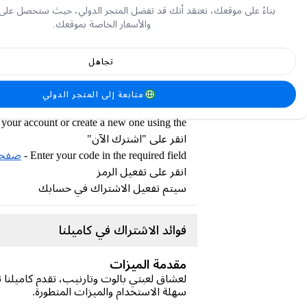
بناءً على موقعك، نعتقد أنك قد تفضل المتجر الدولي، حيث ستحصل على
أدخل عنوان بريدك الالكتروني
والأسعار الخاصة بموقعك.
أضف كمية مشترياتك
اشترِ بطاقة هدايا كاميلنا الخاصة بك من خلال
تجاهل
كيفية استرداد قيمة بطاقة هدايا كاميلن
متابعة إلى المتجر الدولي
 your account or create a new one using the
انقر على "اشترك الآن"
Enter your code in the required field -
صفحة 
انقر على تفعيل الرمز
سيتم تفعيل الاشتراك في حسابك
فوائد الاشتراك في كاميلنا
مقدمة الميزات
لعشاق لعبتي بالوت وتارنيب، تقدم كاميلنا 
سهلة الاستخدام والميزات المتطورة.