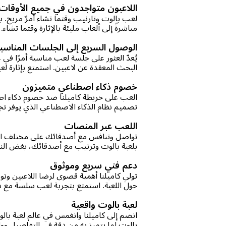
اللاعبون متواجدون في جميع الأوقات
لعب بالوت وتارنيب وقتما تشاء أمرٌ مريح. ب
مباشرةً إلى ألعاب مليئة بالإثارة وقتما تشاء.
الوصول السريع إلى الجلسات المناسب
يُعدّ العثور على جلسة لعب مناسبة أمرًا في
البحث المعقدة عن لاعبين. استمتع بإثارة لع
خصوم ذكاء اصطناعي متميزون
العب على خريطة كاميلنا ضد خصوم ذكاء اص
تصميم نظام الذكاء الاصطناعي الذي يوفر ت
اللعب عبر المنصات
تواصل وتنافس مع أصدقائك على مختلف المنص
بلعبة بالوت وترنيب مع أصدقائك، بغض النظ
دعم فني سريع وموثوق
تولي كاميلنا أهمية قصوى لرضا اللاعبين وت
حول اللعبة. استمتع بتجربة لعب سلسة مع 
لعبة بالوت واقعية
انضم إلى كاميلنا وانغمس في عالم لعبة بالو
بالوت لما يتميز به من دقة في التفاصيل وواق