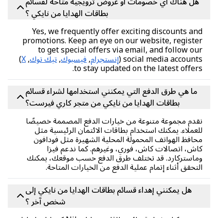
ل هناك أي خصومات أو عروض ترويجية متاحة لقسائم
بطاقات الهدايا من نايكي ؟
Yes, we frequently offer exciting discounts a
promotions. Keep an eye on our website, regist
to get special offers via email, and follow o
social media accounts
إنستجرام
,
فيسبوك
,
تيك توك
,
X
)
to stay updated on the latest offer
ما هي طرق الدفع التي يمكنني استخدامها لشراء قسائم
بطاقات الهدايا من نايكي من متجر كاري فيرست؟
دم مجموعة متنوعة من خيارات الدفع المصممة خصيصًا
عملاء. يمكنك استخدام بطاقات الائتمان الرئيسية مثل
افظ الهواتف المحمولة المحلية الشهيرة مثل فودافون
ش، اتصالات كاش، فوري، وغيرهم. كما ندعم فيزا
استركارد. قد تختلف طرق الدفع حسب موقعك، يمكنك
تحقق أثناء إتمام عملية الدفع من الخيارات المتاحة.
هل يمكنني إهداء قسائم بطاقات الهدايا من نايكي إلى
شخص آخر ؟