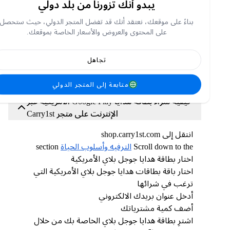
يبدو أنك تزورنا من بلد دولي
أين يمكنك شراء قسائم بطاقة هدايا Google Play
الأمريكية عبر الإنترنت؟
بناءً على موقعك، نعتقد أنك قد تفضل المتجر الدولي، حيث ستحصل
على المحتوى والعروض والأسعار الخاصة بموقعك.
يقدم متجر Carry1st أسعارًا مناسبة على قسائم
بطاقات هدايا App Store وiTunes و Apple Music. نقبل
طرق دفع آمنة مثل PayPal و Chipper وCrypto
تجاهل
والتحويلات البنكية وغيرها. كما نقدم أسعارًا وعروضًا
مخفضة من حين لآخر!
متابعة إلى المتجر الدولي
كيفية شراء بطاقة هدايا Google Play الأمريكية عبر
الإنترنت على متجر Carry1st
انتقل إلى shop.carry1st.com
Scroll down to the
الترفيه وأسلوب الحياة
section
اختار بطاقة هدايا جوجل بلاي الأمريكية
اختار باقة بطاقات هدايا جوجل بلاي الأمريكية التي
ترغب في شرائها
أدخل عنوان بريدك الالكتروني
أضف كمية مشترياتك
اشترِ بطاقة هدايا جوجل بلاي الخاصة بك من خلال