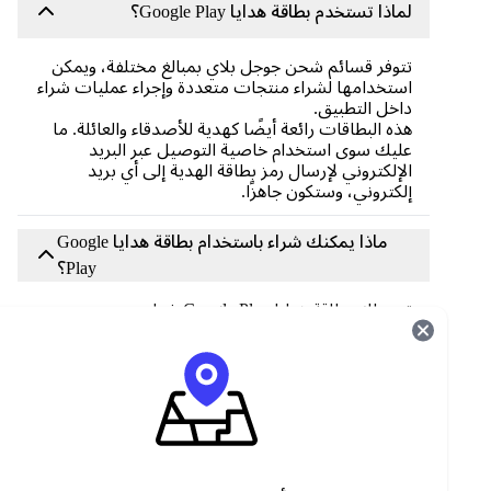
لماذا تستخدم بطاقة هدايا Google Play؟
تتوفر قسائم شحن جوجل بلاي بمبالغ مختلفة، ويمكن
استخدامها لشراء منتجات متعددة وإجراء عمليات شراء
داخل التطبيق.
هذه البطاقات رائعة أيضًا كهدية للأصدقاء والعائلة. ما
عليك سوى استخدام خاصية التوصيل عبر البريد
الإلكتروني لإرسال رمز بطاقة الهدية إلى أي بريد
إلكتروني، وستكون جاهزًا.
ماذا يمكنك شراء باستخدام بطاقة هدايا Google
Play؟
تتيح لك بطاقة هدايا Google Play شراء محتوى متجر
Google Play مثل الموسيقى والأفلام والكتب الصوتية
والألعاب والتطبيقات والبرامج في أي وقت من راحة
منزلك.
سواء كنت تستخدم هاتفًا ذكيًا أو جهازًا لوحيًا أو كمبيوترًا
أندرويد ، يمكن مشاركة مشترياتك عبر جميع أجهزتك
حتى تتمكن من استخدام مشترياتك بغض النظر عن
الجهاز الذي تستخدمه.