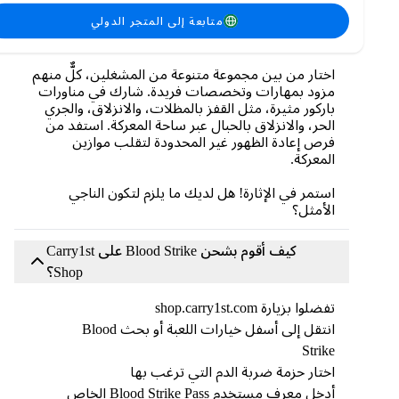
التخزين المحدودة والمواصفات المحدودة. انغمس في
متابعة إلى المتجر الدولي
تجربة Battle Royale بمشاركة 100 لاعب، وخصص
أسلحتك كما يحلو لك!
اختار من بين مجموعة متنوعة من المشغلين، كلٌّ منهم
مزود بمهارات وتخصصات فريدة. شارك في مناورات
باركور مثيرة، مثل القفز بالمظلات، والانزلاق، والجري
الحر، والانزلاق بالحبال عبر ساحة المعركة. استفد من
فرص إعادة الظهور غير المحدودة لتقلب موازين
المعركة.
استمر في الإثارة! هل لديك ما يلزم لتكون الناجي
الأمثل؟
كيف أقوم بشحن Blood Strike على Carry1st
Shop؟
تفضلوا بزيارة shop.carry1st.com
انتقل إلى أسفل خيارات اللعبة أو بحث Blood
Strike
اختار حزمة ضربة الدم التي ترغب بها
أدخل معرف مستخدم Blood Strike Pass الخاص