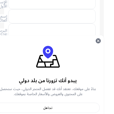
الإسم
الأول
إسم
العائلة
البريد
الإلكتروني
(+212)
رقم
الهاتف
سنرسل لك إيصالًا عبر البريد الإلكتروني، يرجى إدخال عنوان
بريدك الإلكتروني.
ضربة دموية ماكس FAQ
يبدو أنك تزورنا من بلد دولي
بناءً على موقعك، نعتقد أنك قد تفضل المتجر الدولي، حيث ستحصل
نبذة عن بلود سترايك
على المحتوى والعروض والأسعار الخاصة بموقعك.
بلود سترايك لعبة Battle Royale حماسية من منظور
تجاهل
الشخص الأول، مصممة للأجهزة المحمولة ذات سعة