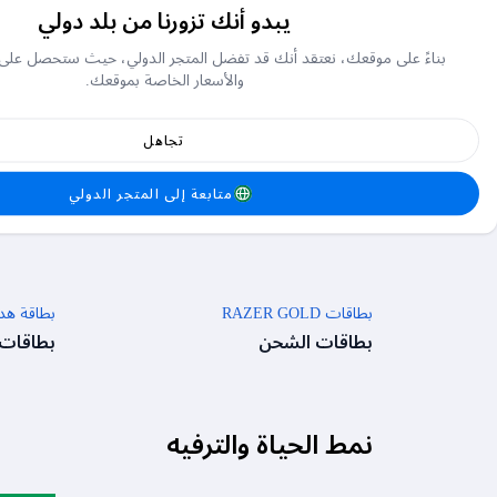
نقاط FC والفضة
يبدو أنك تزورنا من بلد دولي
باس
بناءً على موقعك، نعتقد أنك قد تفضل المتجر الدولي، حيث ستحصل على
والأسعار الخاصة بموقعك.
بطاقات شحن الألعاب
تجاهل
خصم بنسبة 5%
بطاقة شحن فري فاير
ستيم أمري
متابعة إلى المتجر الدولي
بطاقات الشحن
بطاقات
بطاقات RAZER GOLD
بطاقة هدا
بطاقات الشحن
بطاقات
نمط الحياة والترفيه