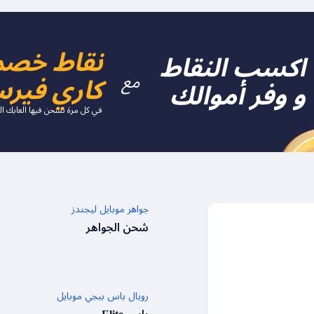
نقاط خصم
اكسب النقاط
مع
كاري فير
و وفر أموالك
في كل مرة تشحن فيها العابك ا
 للعبة فري فاير
جواهر موبايل ليجندز
واهر
شحن الجواهر
E™ موبايل
رويال باس ببجي موبايل