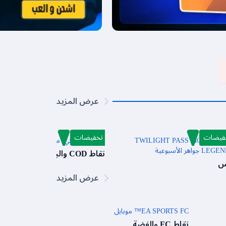
عرض المزيد
فيضات
تخفيضات
تذكرة TWILIGHT PASS MOBILE
كول أوف دوتي: موبايل
L جواهر الأسبوعية
نقاط COD والباتل باس
س
عرض المزيد
EA SPORTS FC™ موبايل
نقاط FC والفضة