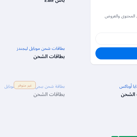
باس Elite
 المحتوى والعروض
كا
بطاقات شحن موبايل ليجندز
 الشحن
بطاقات الشحن
غير متوفر
يا أوباكس
بطاقة شحن ببجي نيو ستيت موبايل
 الشحن
بطاقات الشحن