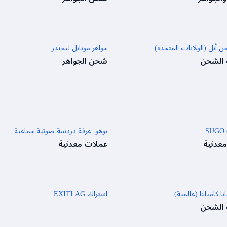
 أبل (الولايات المتحدة)
جواهر موبايل ليجندز
 الشحن
شحن الجواهر
SUGO 
يوهو: غرفة دردشة صوتية جماعية
عدنية
عملات معدنية
ا كاميلنا (عالمية)
اشتراك EXITLAG
 الشحن