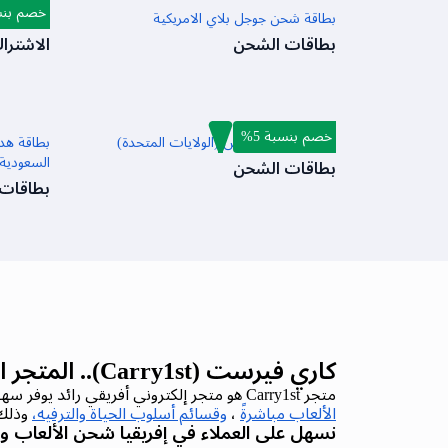
خصم بنسبة
بطاقة شحن جوجل بلاي الامريكية
اوديوماك
بطاقات الشحن
الاشترا
خصم بنسبة 5%
بطاقة شحن أديداس (الولايات المتحدة)
السعودية،
بطاقات الشحن
بطاقات
كاري فيرست (Carry1st).. المتجر الإلكتروني الرائد في إفريقيا
متجر Carry1st هو متجر إلكتروني أفريقي رائد يوفر سهولة الوصول إلى الاحتياجات اليومية الأساسية مثل
الألعاب مباشرةً
،
وقسائم أسلوب الحياة والترفيه،
وذلك 
نسهل على العملاء في إفريقيا شحن الألعاب و