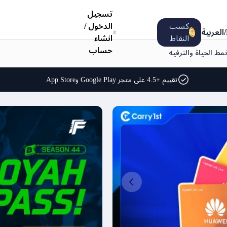
تسجيل
كسب
الدخول
/
/
العربية
النقاط
انشاء
حساب
نمط الحياة والترفيه
تقييم +4.5 على متجر Google Play وApp Store