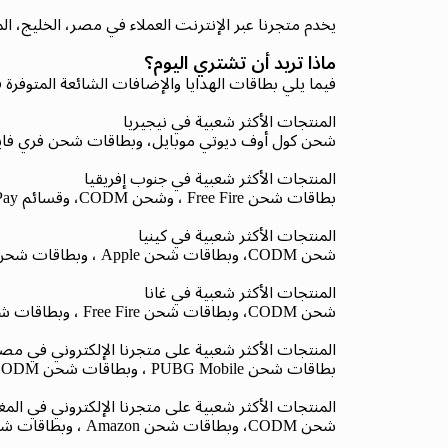
يخدم متجرنا عبر الإنترنت العملاء في مصر، الخليج، الم
ماذا تريد أن تشتري اليوم؟
فيما يلي بطاقات الهدايا والإضافات الشائعة المتوفرة
المنتجات الأكثر شعبية في نيجيريا
شحن كول أوف ديوتي موبايل، وبطاقات شحن فري فاير، 
المنتجات الأكثر شعبية في جنوب إفريقيا
بطاقات شحن Free Fire ، وشحن CODM، وقسائم Pick 'n Pay، وبطاقات شحن Apple ، ورصيد بيانات Telkom Mobile والكهرباء المدفوعة مسبقًا.
المنتجات الأكثر شعبية في كينيا
شحن CODM، وبطاقات شحن Apple ، وبطاقات شحن PlayStation ، وبطاقات شحن Steam Global، وقسائم بيانات الهاتف المحمول وSafaricom، وبطاقات شحن Free Fire .
المنتجات الأكثر شعبية في غانا
شحن CODM، وبطاقات شحن Free Fire ، وبطاقات شحن Apple ، وبطاقات شحن Razer Gold ، وبطاقات شحن PlayStation ، ورصيد بيانات MTN.
المنتجات الأكثر شعبية على متجرنا الإلكتروني في مص
بطاقات شحن PUBG Mobile ، وبطاقات شحن CODM، وبطاقات شحن Free Fire ، وبطاقات شحن Razer Gold ، وبطاقات شحن Apple ، وبطاقات شحن Steam Global.
المنتجات الأكثر شعبية على متجرنا الإلكتروني في الم
شحن CODM، وبطاقات شحن Amazon ، وبطاقات شحن Xbox ، وبطاقات شحن Apple ، وبطاقات شحن GameStop ، وبطاقات شحن Google Play، وبطاقات شحن Twitch .