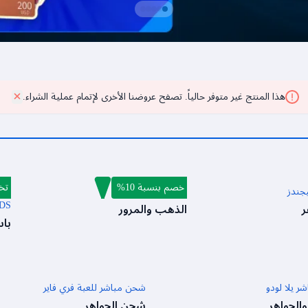
هذا المنتج غير متوفر حالياً. تصفح عروضنا الأخرى لإتمام عملية الشراء.
خصم بنسبة 10%
تخ
يجندز
ضربة الدم ماكس
EGENDS
ر
الذهب والمرور
با
 يلا لودو
شحن مباشر للعبة فري فاير
الجواهر
شحن الجواهر