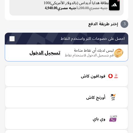
بطاقة هدايا أديداس (بالدولار الأمريكي)100
جنيه مصري5,200.00
جنيه مصري4,940.00
إختر طريقة الدفع
صل على خصومات اكبر واستخدم النقاط
ليس لديك أي نقاط متاحة
تسجيل الدخول
قم بتسجيل الدخول لاستخدام نقاط
فودافون كاش
أورنج كاش
وي باي