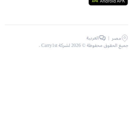
|
العربية
مصر
حقوق محفوظة © 2026 لشركة Carry1st .