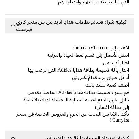
تي تناسب تفضيلاتهم واحتياجاتهم.
كيفية شراء قسائم بطاقات هدايا أديداس من متجر كاري
فيرست
 إلى shop.carry1st.com
تقل لأسفل إلى قسم نمط الحياة والترفيه
تار أديداس
ار باقة قسيمة بطاقة هدايا Adidas التي ترغب بها
خل عنوان بريدك الإلكتروني
ضف كمية مشترياتك
قم بشراء قسيمة بطاقة هدايا Adidas الخاصة بك من
ال طرق الدفع الآمنة المحلية المفضلة لديك (لا حاجة
ى بطاقة ائتمان)
كد دائمًا من البحث عن الحزم والعروض الخاصة في متجر
Carry1st
فية استرداد قسيمة بطاقة هدايا أديداس