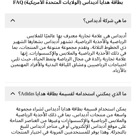
بطاقة هدايا أديداس (الولايات المتحدة الأمريكية) FAQ
 هي شركة أديداس؟
يداس هي علامة تجارية معترف بها عالميًا للملابس
رياضية والأحذية الرياضية. تشتهر أديداس بشعارها الشهير
 الخطوط الثلاثة، وتقدم مجموعة متنوعة من المنتجات، بما
 ذلك الأحذية الرياضية والملابس والإكسسوارات. إنها
امة تجارية رائدة في مجال الرياضة ونمط الحياة، حيث تلبي
تياجات الرياضيين وعشاق اللياقة البدنية والأفراد المهتمين
لأزياء.
 الذي يمكنني استخدامه لقسيمة بطاقة هدايا Adidas؟
كن استخدام قسيمة بطاقة هدايا أديداس لشراء مجموعة
سعة من منتجات أديداس، بما في ذلك الأحذية الرياضية
لملابس الرياضية والإكسسوارات وغيرها من العناصر المتاحة
ى موقع أديداس الإلكتروني أو في متاجر أديداس للبيع
لتجزئة. وهذا يوفر للمستخدمين المرونة في اختيار المنتجات