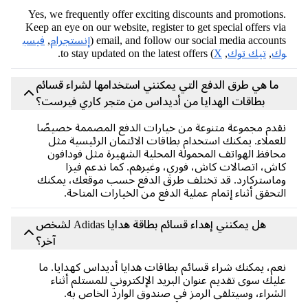
Yes, we frequently offer exciting discounts and promotion
Keep an eye on our website, register to get special offers v
email, and follow our social media accounts
إنستجرام
,
فيسب
ك
,
تيك توك
,
X
) to stay updated on the latest offers.
ما هي طرق الدفع التي يمكنني استخدامها لشراء قسائم
بطاقات الهدايا من أديداس من متجر كاري فيرست؟
دم مجموعة متنوعة من خيارات الدفع المصممة خصيصًا
عملاء. يمكنك استخدام بطاقات الائتمان الرئيسية مثل
افظ الهواتف المحمولة المحلية الشهيرة مثل فودافون
ش، اتصالات كاش، فوري، وغيرهم. كما ندعم فيزا
استركارد. قد تختلف طرق الدفع حسب موقعك، يمكنك
تحقق أثناء إتمام عملية الدفع من الخيارات المتاحة.
هل يمكنني إهداء قسائم بطاقة هدايا Adidas لشخص
آخر؟
م، يمكنك شراء قسائم بطاقات هدايا أديداس كهدايا. ما
يك سوى تقديم عنوان البريد الإلكتروني للمستلم أثناء
شراء، وسيتلقى الرمز في صندوق الوارد الخاص به.