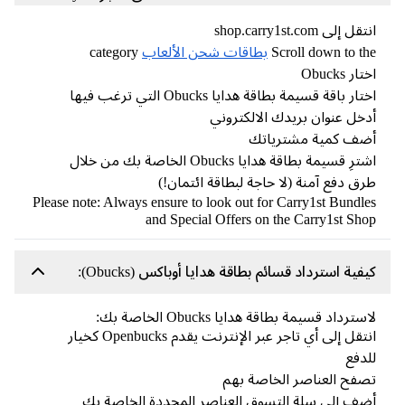
ل إلى shop.carry1st.com
Scroll down to t
بطاقات شحن الألعاب
category
ار Obucks
ار باقة قسيمة بطاقة هدايا Obucks التي ترغب فيها
خل عنوان بريدك الالكتروني
ضف كمية مشترياتك
اشترِ قسيمة بطاقة هدايا Obucks الخاصة بك من خلال
ق دفع آمنة (لا حاجة لبطاقة ائتمان!)
Please note: Always ensure to look out for Carry1st Bundl
and Special Offers on the Carry1st Sh
فية استرداد قسائم بطاقة هدايا أوباكس (Obucks):
سترداد قسيمة بطاقة هدايا Obucks الخاصة بك:
انتقل إلى أي تاجر عبر الإنترنت يقدم Openbucks كخيار
دفع
فح العناصر الخاصة بهم
ف إلى سلة التسوق العناصر المحددة الخاصة بك