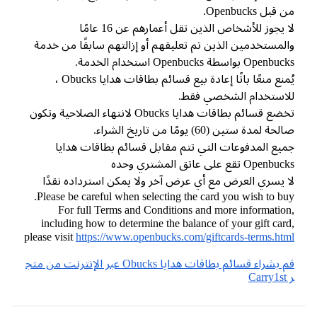
قبل Openbucks.
لا يجوز للأشخاص الذين تقل أعمارهم عن 16 عامًا
لمستخدمين الذين تم تعليقهم أو إزالتهم سابقًا من خدمة
Open بواسطة Openbucks استخدام الخدمة.
يُمنع منعًا باتًا إعادة بيع قسائم بطاقات هدايا Obucks ،
استخدام الشخصي فقط.
تخضع قسائم بطاقات هدايا Obucks لانتهاء الصلاحية وتكون
حة لمدة ستين (60) يومًا من تاريخ الشراء.
يع المدفوعات التي تتم مقابل قسائم بطاقات هدايا
Openb تقع على عاتق المشتري وحده
 يسري العرض مع أي عرض آخر ولا يمكن استرداده نقدًا
Please be careful when selecting the card you wish to bu
For full Terms and Conditions and more informatio
including how to determine the balance of your gift car
please visit
https://www.openbucks.com/giftcards-terms.ht
قم بشراء قسائم بطاقات هدايا Obucks عبر الإنترنت من متج
Ca