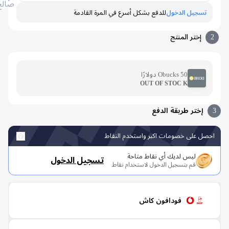
صالح
تسجيل الدخول
للدفع بشكل أسرع في المرة القادمة
إختر المنتج
Obucks 50 دولارًا
OUT OF STOC K
إختر طريقة الدفع
صل على خصومات اكبر واستخدم النقاط
ليس لديك أي نقاط متاحة
تسجيل الدخول
قم بتسجيل الدخول لاستخدام نقاط
فودافون كاش