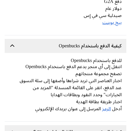
ع G2A
لار عام
يدلية سي في إس
ج بوينت
فية الدفع باستخدام Openbucks
دفع باستخدام Openbucks
تقل إلى أي متجر يدعم الدفع باستخدام Openbucks
فح مجموعة منتجاتهم
تار العناصر التي تريد شراءها وأضفها إلى سلة التسوق
د الدفع، انقر على القائمة المنسدلة "المزيد من
خيارات" وحدد النقود وبطاقات الهدايا
تار طريقة بطاقة الهدية
دخل
الرمز
المرسل إلى عنوان بريدك الإلكتروني