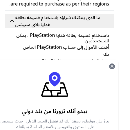
are required to purchase as per their regions.
ما الذي يمكنك شراؤه باستخدام قسيمة بطاقة
هدايا بلاي ستيشن
باستخدام قسيمة بطاقة هدايا PlayStation ، يمكن
للمستخدمين:
أضف الأموال إلى حساب PlayStation الخاص
بك
شراء العناصر من متجر PlayStation
شراء ألعاب مثل
فورتنايت
على متجر PlayStation
نقاط اللعبة
عضوية PlayStation بلس
مكان شراء قسائم بطاقات هدايا بلاي ستيشن
يبدو أنك تزورنا من بلد دولي
احصل على بلاي ستيشن الخاص بك
gift card
vouchers from the Carry1st Shop. We accept
بناءً على موقعك، نعتقد أنك قد تفضل المتجر الدولي، حيث ستحصل
secure payment methods, like PayPal,
على المحتوى والعروض والأسعار الخاصة بموقعك.
Chipper, Crypto, bank transfers, and more.