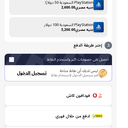
PlayStation السعودية 50 دولارًا
جنيه مصري2,600.00
PlayStation السعودية 100 دولار
جنيه مصري5,200.00
3
إختر طريقة الدفع
احصل على خصومات اكبر واستخدم النقاط
ليس لديك أي نقاط متاحة
تسجيل الدخول
قم بتسجيل الدخول لاستخدام نقاط
فودافون كاش
ادفع من خلال فوري