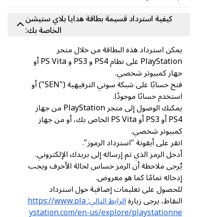
كيفية استرداد قسيمة بطاقة هدايا بلاي ستيشن
الخاصة بك:
يمكن استرداد هذه البطاقة من خلال متجر
PlayStation على نظام PS4 و PS3 و PS Vita أو
جهاز كمبيوتر شخصي.
فتح حسابًا على شبكة سوني الترفيهية ("SEN") أو
استخدم حسابًا موجودًا.
يمكنك الوصول إلى متجر PlayStation من جهاز
PS4 أو PS3 أو PS Vita الخاص بك، أو من جهاز
كمبيوتر شخصي.
انقر على أيقونة "استرداد الرموز".
أدخل الرمز الذي تم إرساله إلى بريدك الإلكتروني.
يُرجى ملاحظة أن الرمز حساس لحالة الأحرف ويجب
إدخاله تمامًا كما هو معروض.
للحصول على تعليمات إضافية حول استرداد
النقاط، يرجى زيارة
الرابط التالي: https://www.pla
ystation.com/en-us/explore/playstationne