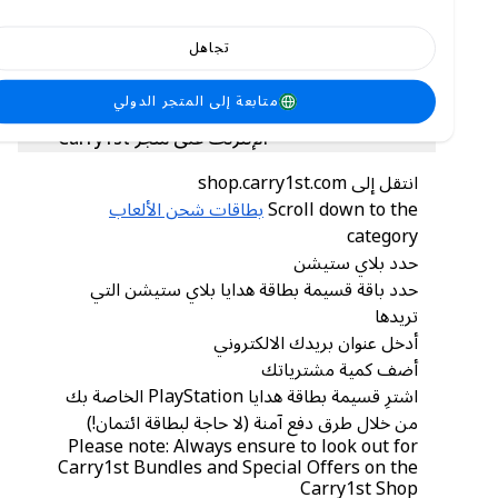
We also offer affordable rates with
discounted prices and offers from time to
تجاهل
time!
متابعة إلى المتجر الدولي
كيفية شراء قسائم بطاقات هدايا PlayStation عبر
الإنترنت على متجر Carry1st
انتقل إلى shop.carry1st.com
Scroll down to the
بطاقات شحن الألعاب
category
حدد بلاي ستيشن
حدد باقة قسيمة بطاقة هدايا بلاي ستيشن التي
تريدها
أدخل عنوان بريدك الالكتروني
أضف كمية مشترياتك
اشترِ قسيمة بطاقة هدايا PlayStation الخاصة بك
من خلال طرق دفع آمنة (لا حاجة لبطاقة ائتمان!)
Please note: Always ensure to look out for
Carry1st Bundles and Special Offers on the
Carry1st Shop