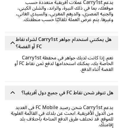
يدعم Carry1st عملات أفريقية متعددة حسب
موقعك، بما في ذلك النيرة، والراند، والشلن الكيني،
والجنيه المصري، والدرهم المغربي، والسيدي الغاني،
وغيرها. يتم عرض العملة تلقائيًا حسب منطقتك.
هل يمكنني استخدام جواهر Carry1st لشراء نقاط
FC أو الفضة؟
نعم. إذا كانت لديك جواهر في محفظة Carry1st
الخاصة بك، يمكنك استخدامها لدفع ثمن نقاط FC أو
الفضة أثناء الدفع.
هل تتوفر شحن نقاط FC في جميع دول أفريقيا؟
يدعم Carry1st شحن رصيد FC Mobile في العديد
من الدول الأفريقية. ابحث عن بلدك في القائمة العلوية
للموقع. قد تختلف طرق الدفع المتاحة باختلاف بلد
إقامتك.