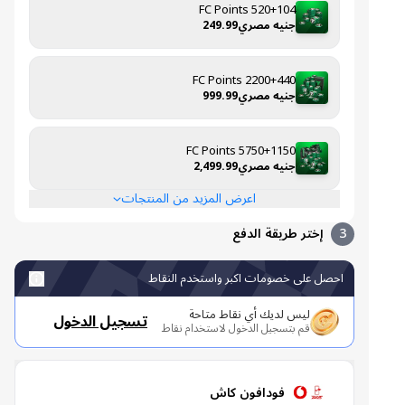
520+104 FC Points
جنيه مصري249.99
2200+440 FC Points
جنيه مصري999.99
5750+1150 FC Points
جنيه مصري2,499.99
اعرض المزيد من المنتجات
3
إختر طريقة الدفع
احصل على خصومات اكبر واستخدم النقاط
ليس لديك أي نقاط متاحة
تسجيل الدخول
قم بتسجيل الدخول لاستخدام نقاط
فودافون كاش