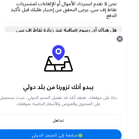
نحن لا نقدم استرداد الأموال أو الإلغاءات لمشتريات
نقاط إف سي. يرجى التحقق من إختيار طلبك قبل تأكيد
الدفع.
هل هناك أي رسوم إضافية عند زيادة نقاط إف سي
أو الفضة ؟
لا، السعر المعروض يشمل جميع الرسوم. لن تتحمل أي
رسوم إضافية أثناء المعاملة.
واجهتني مشكلة أثناء عملية الدفع. ما الذي ينبغي
عليّ فعله؟
يبدو أنك تزورنا من بلد دولي
إذا واجهت أي مشاكل، فاتصل بدعم العملاء على الفور
من خلال feedback@carry1st.com
بناءً على موقعك، نعتقد أنك قد تفضل المتجر الدولي، حيث ستحصل
على المحتوى والعروض والأسعار الخاصة بموقعك.
هل يمكنني تحويل نقاط إف سي أو النقاط الفضية
بين الحسابات ؟
تجاهل
نقاط إف سي غير قابلة للتحويل بشكل عام بين
الحسابات. تأكَّد من إضافة الرصيد الصحيح إلى
متابعة إلى المتجر الدولي