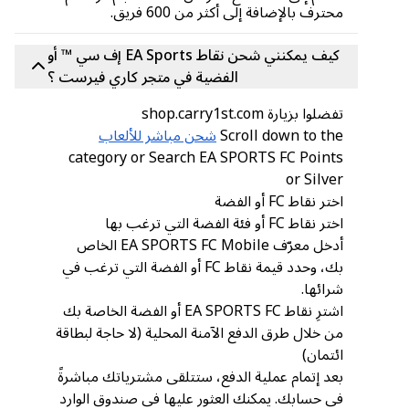
محترف بالإضافة إلى أكثر من 600 فريق.
كيف يمكنني شحن نقاط EA Sports إف سي ™ أو
الفضية في متجر كاري فيرست ؟
تفضلوا بزيارة shop.carry1st.com
Scroll down to the
شحن مباشر للألعاب
category or Search EA SPORTS FC Points
or Silver
اختر نقاط FC أو الفضة
اختر نقاط FC أو فئة الفضة التي ترغب بها
أدخل معرّف EA SPORTS FC Mobile الخاص
بك، وحدد قيمة نقاط FC أو الفضة التي ترغب في
شرائها.
اشترِ نقاط EA SPORTS FC أو الفضة الخاصة بك
من خلال طرق الدفع الآمنة المحلية (لا حاجة لبطاقة
ائتمان)
بعد إتمام عملية الدفع، ستتلقى مشترياتك مباشرةً
في حسابك. يمكنك العثور عليها في صندوق الوارد