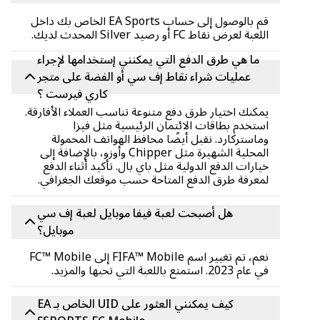
قم بالوصول إلى حساب EA Sports الخاص بك داخل
اللعبة لعرض نقاط FC أو رصيد Silver المحدث لديك.
ما هي طرق الدفع التي يمكنني إستخدامها لإجراء
عمليات شراء نقاط إف سي أو الفضة على متجر
كاري فيرست ؟
يمكنك اختيار طرق دفع متنوعة تناسب العملاء الأفارقة.
استخدم بطاقات الائتمان الرئيسية مثل فيزا
وماستركارد. نقبل أيضًا محافظ الهواتف المحمولة
المحلية الشهيرة مثل Chipper وأوزو، بالإضافة إلى
خيارات الدفع الدولية مثل باي بال. تأكيد أثناء الدفع
لمعرفة طرق الدفع المتاحة حسب موقعك الجغرافي.
هل أصبحت لعبة فيفا موبايل لعبة إف سي
موبايل؟
نعم، تم تغيير اسم FIFA™ Mobile إلى FC™ Mobile
في عام 2023. استمتع باللعبة التي تحبها والمزيد.
كيف يمكنني العثور على UID الخاص بـ EA