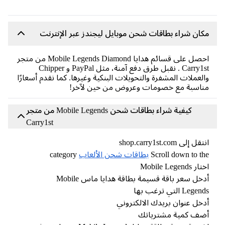
ان شراء بطاقات شحن موبايل ليجندز عبر الإنترنت
احصل على قسائم هدايا Mobile Legends Diamond من متجر
Carry1st . نقبل طرق دفع آمنة، مثل PayPal و Chipper
لعملات المشفرة والتحويلات البنكية وغيرها. كما نقدم أسعارًا
اسبة مع خصومات وعروض من حين لآخر!
كيفية شراء بطاقات شحن Mobile Legends من متجر
Carry1st
ل إلى shop.carry1st.com
Scroll down to t
بطاقات شحن الألعاب
category
 Mobile Legends
أدخل سعر باقة قسيمة بطاقة هدايا ماس Mobile
Leg التي ترغب بها
خل عنوان بريدك الالكتروني
ضف كمية مشترياتك