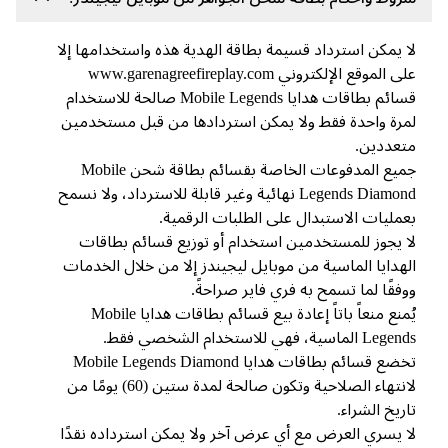
 يمكن استرداد قسيمة بطاقة الهدية هذه واستخدامها إلا
 الموقع الإلكتروني www.garenagreefireplay.com
قسائم بطاقات هدايا Mobile Legends صالحة للاستخدام
رة واحدة فقط ولا يمكن استردادها من قبل مستخدمين
عددين.
جميع المدفوعات الخاصة بقسائم بطاقة شحن Mobile
Legends Diamond نهائية وغير قابلة للاسترداد، ولا نسمح
مليات الاستبدال على الطلبات الرقمية.
 يجوز للمستخدمين استخدام أو توزيع قسائم بطاقات
هدايا الماسية من موبايل ليجيندز إلا من خلال الخدمات
فقًا لما تسمح به فري فاير صراحةً.
يُمنع منعاً باتاً إعادة بيع قسائم بطاقات هدايا Mobile
 الماسية، فهي للاستخدام الشخصي فقط.
تخضع قسائم بطاقات هدايا Mobile Legends Diamond
لانتهاء الصلاحية وتكون صالحة لمدة ستين (60) يومًا من
ريخ الشراء.
 يسري العرض مع أي عرض آخر ولا يمكن استرداده نقدًا