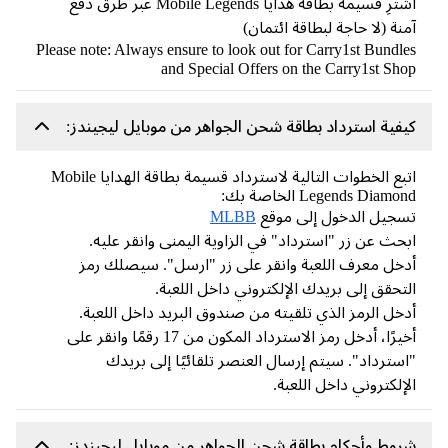
اشترِ قسيمة بطاقة هدايا Mobile Legends عبر طرق دفع
نة (لا حاجة لبطاقة ائتمان)
Please note: Always ensure to look out for Carry1st Bundl
and Special Offers on the Carry1st Sh
فية استرداد بطاقة شحن الجواهر من موبايل ليجيندز:
اتبع الخطوات التالية لاسترداد قسيمة بطاقة الهدايا Mobile
Legends Diamo الخاصة بك:
جيل الدخول إلى موقع
MLBB
حث عن زر "استرداد" في الزاوية اليمنى وانقر عليه.
خل معرف اللعبة وانقر على زر "ارسل". سيصلك رمز
تحقق إلى بريدك الإلكتروني داخل اللعبة.
خل الرمز الذي تلقيته من صندوق البريد داخل اللعبة.
أخيرًا، أدخل رمز الاسترداد المكون من 17 رقمًا وانقر على
سترداد". سيتم إرسال العنصر تلقائيًا إلى بريدك
إلكتروني داخل اللعبة.
وط وأحكام بطاقة شحن الجواهر من موبايل ليجيندز: