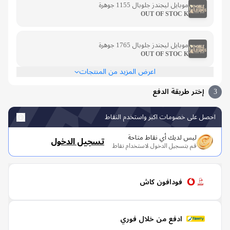
موبايل ليجندز جلوبال 1155 جوهرة
OUT OF STOC K
موبايل ليجندز جلوبال 1765 جوهرة
OUT OF STOC K
اعرض المزيد من المنتجات
إختر طريقة الدفع
صل على خصومات اكبر واستخدم النقاط
ليس لديك أي نقاط متاحة
تسجيل الدخول
قم بتسجيل الدخول لاستخدام نقاط
فودافون كاش
ادفع من خلال فوري