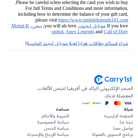
Please be careful when selecting the card you wish to bu
For full Terms and Conditions and more informatio
including how to determine the balance of your gift car
please visit
https://www.mobilelegends101.co
If you lo
موبايل ليجندز
, you will als love,
ببجي
,
Mortal K
ombat
,
Apex Legends
and
Call of Du
اء قسائم بطاقات هدايا لعبة موبايل ليجند الماسية
!
جر الإلكتروني الرائد في أفريقيا لشحن الألعاب
ضلة لديك.
مساعدة
حة الرئيسية
الشروط والأحكام
عنا
سياسة الخصوصية
ل معنا
سياسة الشحن
ج التسويق بالعمولة
سياسة الإرجاع والإسترداد