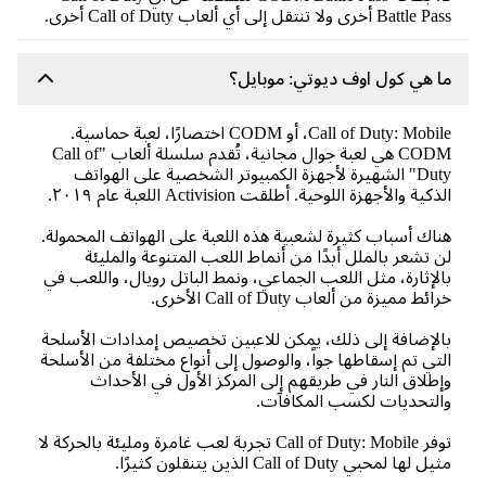
Battle Pass أخرى ولا تنتقل إلى أي ألعاب Call of Duty أخرى.
ما هي كول اوف ديوتي: موبايل؟
Call of Duty: Mobile، أو CODM اختصارًا، لعبة حماسية.
CODM هي لعبة جوال مجانية، تُقدم سلسلة ألعاب "Call of
Duty" الشهيرة لأجهزة الكمبيوتر الشخصية على الهواتف
الذكية والأجهزة اللوحية. أطلقت Activision اللعبة عام ٢٠١٩.
هناك أسباب كثيرة لشعبية هذه اللعبة على الهواتف المحمولة.
لن تشعر بالملل أبدًا من أنماط اللعب المتنوعة والمليئة
بالإثارة، مثل اللعب الجماعي، ونمط الباتل رويال، واللعب في
خرائط مميزة من ألعاب Call of Duty الأخرى.
بالإضافة إلى ذلك، يمكن للاعبين تخصيص إمدادات الأسلحة
التي تم إسقاطها جواً، والوصول إلى أنواع مختلفة من الأسلحة
وإطلاق النار في طريقهم إلى المركز الأول في الأحداث
والتحديات لكسب المكافآت.
توفر Call of Duty: Mobile تجربة لعب غامرة ومليئة بالحركة لا
مثيل لها لمحبي Call of Duty الذين يتنقلون كثيرًا.