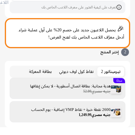
اللاعب
تعرف على كيفية العثور على معرف اللاعب الخاص بك
🎉
يحصل اللاعبون جديد على خصم 20% على أول عملية شراء.
أدخل معرّف اللاعب الخاص بك لفتح العرض!
2
إختر المنتج
تيرميناتور 2
نقاط كول اوف ديوتي
بطاقة المعركة
مجانًا
هدية مجانية: بطاقة اتصال أسطورية - لا يمكن إيقافها
جنيه مصري52.00
2600 نقطة خبرة + نقاط VMP إضافية - يوم الحساب
جنيه مصري1,249.99