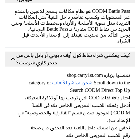
CODM Battle Pass هو نظام مكافآت يسمح للاعبين بالتقدم
عبر المستويات وكسب عناصر داخل اللعبة مثل المكافآت
الفريدة مثل تمويه الأسلحة والأزياء ومخططات الأسلحة وحتى
المزيد من نقاط COD مقارنة بـ Battle Pass المجانية.
يرجى التأكد من تحديث لعبتك إلى الإصدار الأحدث قبل
الشراء.
كيف يمكنني شراء نقاط كول أوف ديوتي أو باتل باس من
متجر كاري فيرست؟
تفضلوا بزيارة shop.carry1st.com
Scroll down to the
شحن مباشر للألعاب
category or
Search CODM Direct Top Up
اختار باقة نقاط COD التي ترغب بها أو تذكرة المعركة،
أدخل رقمك اللاعب التعريفي الخاص بك في اللعبة
COD:M (الموجود ضمن قسم "القانونية والخصوصية" في
الإعدادات)،
تحقق من اسمك داخل اللعبة بعد التحقق من صحة
رقم اللاعب التعريفي الخاص بك.