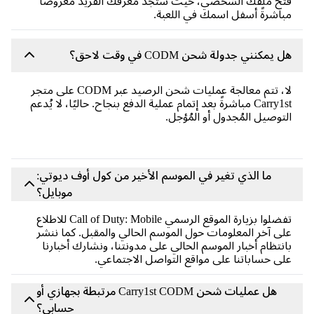
فتح ملفك الشخصي، حيث ستجد مُعرِّفك الفريد معروضًا
مباشرةً أسفل اسمك في اللعبة.
هل يمكنني جدولة شحن CODM في وقت لاحق؟
لا، تتم معالجة عمليات شحن الرصيد عبر CODM على متجر
Carry1st مباشرةً بعد إتمام عملية الدفع بنجاح. حاليًا، لا يُدعم
التوصيل المُجدول أو المُؤجل.
ما الذي تغير في الموسم الأخير من كول أوف ديوتي:
موبايل؟
تفضلوا بزيارة الموقع الرسمي Call of Duty: Mobile للاطلاع
على آخر المعلومات حول الموسم الحالي والمقبل. كما ننشر
بانتظام أخبار الموسم الحالي على مدونتنا، ونشارك أخبارنا
على حساباتنا على مواقع التواصل الاجتماعي.
هل عمليات شحن Carry1st CODM مرتبطة بجهازي أو
حسابي؟