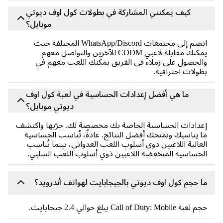
كيف يمكنني المشاركة في بطولات كول اوف ديوتي
موبايل؟
انضم إلى مجتمعات WhatsApp/Discord المختلفة حيث
يمكنك مقابلة لاعبي CODM الآخرين والتواصل معهم
والحصول على زملاء في الفريق يمكنك اللعب معهم في
بطولات احترافية.
ما هي أفضل إعدادات الحساسية في لعبة كول اوف
ديوتي موبايل؟
إعدادات الحساسية الخاصة بك مخصصة لك. جرّبها واكتشف
ما يناسبك ويمنحك أفضل النتائج. عادةً، تُناسب الحساسية
العالية اللاعبين ذوي أسلوب اللعب العدواني، بينما تُناسب
الحساسية المنخفضة اللاعبين ذوي أسلوب اللعب السلبي.
ما حجم كول اوف ديوتي بالجيجابايت لهواتف أندرويد؟
حجم لعبة Call of Duty: Mobile يبلغ حوالي 2.4 جيجابايت.