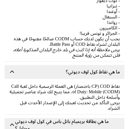
- كوت ديفوار
- تنزانيا
- أوغندا
- السنغال
- رواندا
- الكاميرون
- الجزائر و تونس قريبا!
يجب أن يكون لديك حساب CODM صالحًا مفتوحًا في هذه
البلدان لشراء نقاط COD أو Battle Pass.
يرجى ملاحظة أنه إذا كنت في بلد خارج البلدان المذكورة أعلاه،
فلن تتمكن من رؤية المنتج
ما هي نقاط كول اوف ديوتي؟
نقاط COD (CP باختصار) هي العملة الرسمية داخل لعبة Call
of Duty: Mobile (CODM)، مما يتيح لك شراء عناصر تجميلية
وأسلحة داخل التطبيق.
يرجى التأكد من تحديث لعبتك إلى الإصدار الأحدث قبل
الشراء.
ما هي بطاقة بريميام باتل باس في كول اوف ديوتي
موبايل؟