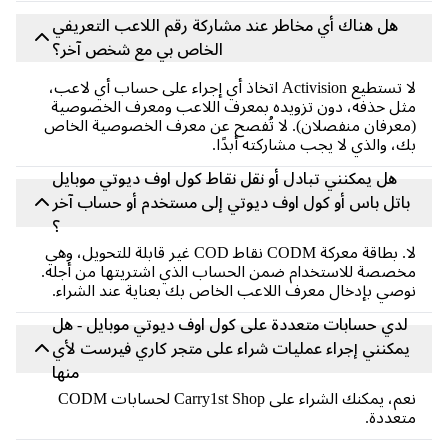
هل هناك أي مخاطر عند مشاركة رقم اللاعب التعريفي
الخاص بي مع شخص آخر؟
لا تستطيع Activision اتخاذ أي إجراء على حساب أي لاعب،
مثل حذفه، دون تزويده بمعرف اللاعب ومعرف الخصوصية
(معرفان منفصلان). لا تُفصح عن معرف الخصوصية الخاص
بك، والذي لا يجب مشاركته أبدًا.
هل يمكنني تبادل أو نقل نقاط كول اوف ديوتي موبايل
باتل باس أو كول اوف ديوتي إلى مستخدم أو حساب آخر
؟
لا. بطاقة معركة CODM نقاط COD غير قابلة للتحويل، وهي
مخصصة للاستخدام ضمن الحساب الذي اشتريتها من أجله.
نوصي بإدخال معرف اللاعب الخاص بك بعناية عند الشراء.
لدي حسابات متعددة على كول اوف ديوتي موبايل - هل
يمكنني إجراء عمليات شراء على متجر كاري فيرست لأي
منها
نعم، يمكنك الشراء على Carry1st Shop لحسابات CODM
متعددة.