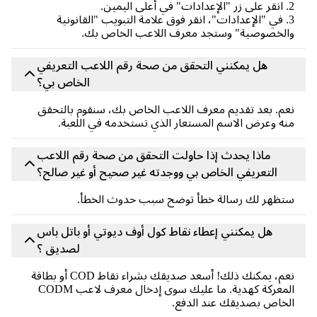
2. انقر على زر "الإعدادات" في أعلى اليمين.
3. في "الإعدادات"، انقر فوق علامة التبويب "القانونية
والخصوصية" وستجد معرف اللاعب الخاص بك.
هل يمكنني التحقق من صحة رقم اللاعب التعريفي
الخاص بي؟
نعم. بعد تقديم معرف اللاعب الخاص بك، سنقوم بالتحقق
منه وعرض الاسم المستعار الذي تستخدمه في اللعبة.
ماذا يحدث إذا حاولت التحقق من صحة رقم اللاعب
التعريفي الخاص بي ووجدته غير صحيح أو غير صالح؟
ستظهر لك رسالة خطأ توضح سبب حدوث الخطأ.
هل يمكنني إعطاء نقاط كول أوف ديوتي أو باتل باس
لصديق ؟
نعم، يمكنك ذلك! أسعد صديقك بشراء نقاط COD أو بطاقة
المعركة كهدية. ما عليك سوى إدخال معرف لاعب CODM
الخاص بصديقك عند الدفع.