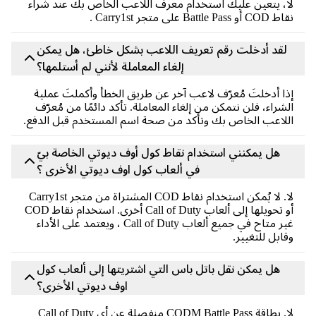
لا، يتعين عليك استخدام معرف اللاعب الخاص بك عند شراء
نقاط COD أو Battle Pass على متجر Carry1st .
لقد أدخلت رقم تعريف اللاعب بشكل خاطئ، هل يمكن
إلغاء المعاملة لأنني لم أستلمها؟
إذا أدخلتَ مُعرّف لاعب آخر عن طريق الخطأ وأكملتَ عملية
الشراء، فلن نتمكن من إلغاء المعاملة. تأكد دائمًا من مُعرّف
اللاعب الخاص بك وتأكد من صحة اسم المستخدم قبل الدفع.
هل يمكنني استخدام نقاط كول أوف ديوتي الخاصة بيّ
في ألعاب كول اوف ديوتي الأخرى ؟
لا. لا يُمكن استخدام نقاط COD المشتراة من متجر Carry1st
أو تحويلها إلى ألعاب Call of Duty أخرى. استخدام نقاط COD
غير متاح في جميع ألعاب Call of Duty ، ويعتمد على الأداء
وقابل للتغيير.
هل يمكن نقل باتل باس التي اشتريتها إلى ألعاب كول
اوف ديوتي الأخرى؟
لا. بطاقة CODM Battle Pass منفصلة عن أي Call of Duty