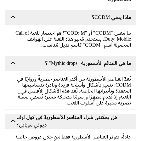
ماذا يعني CODM؟
ما معنى "CODM" أو "COD: M"؟ هو اختصار للعبة Call of
Duty: Mobile. يستخدم مُحبو هذه اللعبة على الهواتف
المحمولة اسم "CODM" كاسم بديل مُناسب.
ما هي الغنائم الأسطورية "Mythic drops" ؟
تُعدّ العناصر الأسطورية من أكثر العناصر حصريةً ورواجًا في
CODM. تتميز بأشكال وأسلحة فريدة ونادرة بتصاميمها
المعقدة وتأثيراتها الخاصة. تُعد هذه الأشكال الأفضل في
اللعبة، إذ تُقدم مظهرًا ورسومًا متحركة مميزة تُضفي لمسةً
بصريةً مميزة على أسلوب اللعب.
هل يمكنني شراء العناصر الأسطورية في كول اوف
ديوتي موبايل؟
عادةً، تتوفر العناصر الأسطورية فقط من خلال عروض خاصة