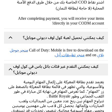
اشترِ نقاط COD الخاصة بك من خلال طرق الدفع الآمنة
المحلية (لا حاجة لبطاقة ائتمان)
After completing payment, you will receive your items
directly in your CODM account!
كيف يمكنني تحميل لعبة كول اوف ديوتي موبايل؟
Call of Duty: Mobile is free to download on the
متجر جوجل
بلاي
and on
متجر تطبيقات أبل
.
كيف يمكنني التقدم عبر فئات باتل باس في كول اوف
ديوتي موبايل؟
يعتمد تقدم بطاقة المعركة على إكمال المهام اليومية
والأسبوعية، والتي تظهر في قائمة بطاقة المعركة بالضغط على
زر "المهام". كما تُعرض المهام في نهاية كل مباراة في طور
اللعب الجماعي وطور Battle Royale .
تتراوح المهام بين ربح عدد معين من الميداليات ولعب
المباريات وإكمالها. يحصل كل لاعب على مهمتين يوميتين
وخمس مهام أسبوعية مجانية، تتضمن تحديات قد تستغرق