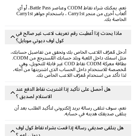
نعم. يمكنك شراء نقاط CODM وعناصر Battle Pass، أو أي
ألعاب أخرى من متجر Carry1st ، باستخدام جواهر Carry1st
الخاصة بك.
ماذا يحدث إذا أعطيت رقم تعريف لاعب غير صالح في
كول اوف ديوتي موبايل؟
أدخل مُعرّف اللاعب الخاص بك وتحقق من تفاصيل حسابك،
مثل اسمك داخل اللعبة وبلد حسابك المُسترجع من CODM.
بطاقة معركة CODM نقاط COD غير قابلة للتحويل، وهي
مُخصصة للاستخدام داخل الحساب الذي اشتريتها من أجله،
لذا تأكد من استخدام مُعرّف اللاعب الخاص بك.
هل أحصل على تأكيد إذا اشتريت نقاط الدفع عند
الاستلام لصديق ؟
نعم، سوف تتلقى رسالة بريد إلكتروني لتأكيد الطلب بعد أن
يتلقى صديقك هديته في حسابه.
هل يتلقى صديقي رسالة إذا قمت بشراء نقاط كول اوف
ديوتي لهم ؟