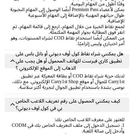
وقتًا أطول من المهام اليومية.
يمكن لأعضاء Premium Pass أيضًا الوصول إلى المهام النخبوية
طوال حياتهم المهنية بالإضافة إلى المهام الأسبوعية
الإضافية.
لجمع نقاط الخبرة من خلال المهام، ارجع إلى قائمة المهام، ثم
انقر فوق المطالبة بجوار المهمة المكتملة.
من الممكن أيضًا استخدام نقاط COD لشراء المستويات، وهو
أمر اختياري وليس إلزاميًا.
هل يمكنني شراء نقاط كول أوف ديوتي أو باتل باس على
تطبيق كاري فيرست للهاتف المحمول أو هل يجب علي
الذهاب إلى الموقع الإلكتروني ؟
لديك حرية شراء نقاط COD أو بطاقة المعركة عبر تطبيق
Carry1st للجوال أو موقع Carry1st Shop الإلكتروني. مع ذلك،
نوصي بشدة باستخدام تطبيق الجوال لتجربة أكثر سلاسة.
كيف يمكنني الحصول على رقم تعريف اللاعب الخاص
بي في كول اوف ديوتي؟
للعثور على معرف اللاعب الخاص بك:
1. تسجيل الدخول إلى ملف التعريف الخاص بك في CODM
وأدخل إلى صالة اللعبة.