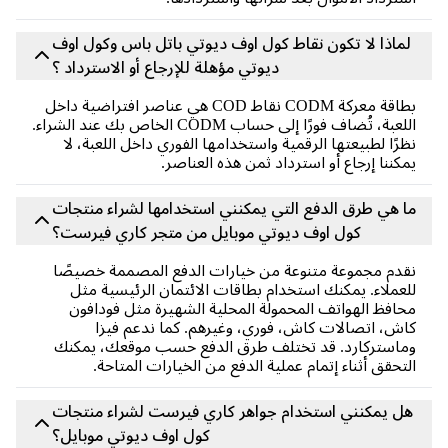
لماذا لا تكون نقاط كول اوف ديوتي باتل باس وكول اوف
ديوتي مؤهلة للإرجاع أو الاسترداد ؟
بطاقة معركة CODM نقاط COD هي عناصر افتراضية داخل
اللعبة، تُضاف فورًا إلى حساب CODM الخاص بك عند الشراء.
نظرًا لطبيعتها الرقمية واستخدامها الفوري داخل اللعبة، لا
يمكننا إرجاع أو استرداد ثمن هذه العناصر.
ما هي طرق الدفع التي يمكنني استخدامها لشراء منتجات
كول اوف ديوتي موبايل من متجر كاري فيرست؟
نقدم مجموعة متنوعة من خيارات الدفع المصممة خصيصًا
للعملاء. يمكنك استخدام بطاقات الائتمان الرئيسية مثل
محافظ الهواتف المحمولة المحلية الشهيرة مثل فودافون
كاش، اتصالات كاش، فوري، وغيرهم. كما ندعم فيزا
وماستركارد. قد تختلف طرق الدفع حسب موقعك، يمكنك
التحقق أثناء إتمام عملية الدفع من الخيارات المتاحة.
هل يمكنني استخدام جواهر كاري فيرست لشراء منتجات
كول اوف ديوتي موبايل؟