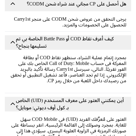
هل أحصل على CP مجاني عند شراء شحن CODM؟
يرجى التحقق من عروض شحن CODM على متجر Carry1st
للحصول على الخصومات والمزيد.
كيف أعرف نقاط COD أو Battle Pass الخاصة بي تم
تسليمها بنجاح؟
بمجرد إتمام عملية الشراء، ستظهر نقاط COD أو بطاقة
المعركة في حساب Call of Duty: Mobile الخاص بك على
الفور تقريبًا. التالي، سيرسل Carry1st رسالة تأكيد بالبريد
الإلكتروني. إذا لم تجد العناصر، فأعد تشغيل التطبيق أو تحقق
من رصيدك داخل اللعبة من خلال رمز CP.
أين يمكنني العثور على معرف المستخدم (UID) الخاص
بـ كول أوف ديوتي: موبايل؟
العثور على مُعرِّفك الفريد (UID) في COD Mobile سهل
للغاية. بمجرد وصولك إلى القائمة الرئيسية، انقر ببساطة على
صورتك الرمزية في الزاوية العلوية اليسرى. سيؤدي هذا إلى