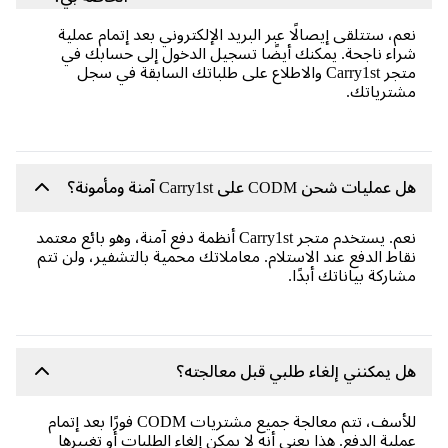
نعم، ستتلقى إيصالًا عبر البريد الإلكتروني بعد إتمام عملية
شراء ناجحة. يمكنك أيضًا تسجيل الدخول إلى حسابك في
متجر Carry1st والاطلاع على طلباتك السابقة في سجل
مشترياتك.
هل عمليات شحن CODM على Carry1st آمنة ومأمونة؟
نعم. يستخدم متجر Carry1st أنظمة دفع آمنة، وهو بائع معتمد
نقاط الدفع عند الاستلام. معاملاتك محمية بالتشفير، ولن تتم
مشاركة بياناتك أبدًا.
هل يمكنني إلغاء طلبي قبل معالجته؟
للأسف، تتم معالجة جميع مشتريات CODM فورًا بعد إتمام
عملية الدفع. هذا يعني أنه لا يمكن إلغاء الطلبات أو تغييرها