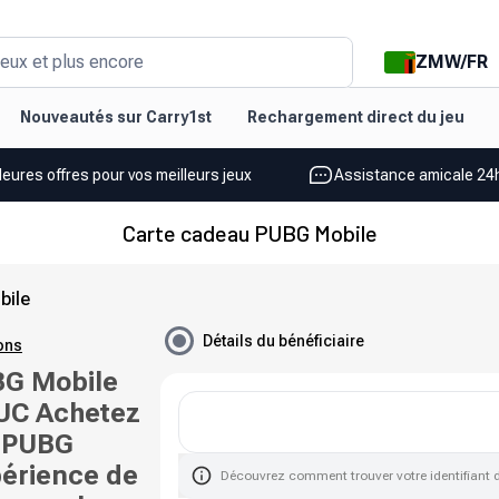
ZMW
/
FR
eux et plus encore
Nouveautés sur Carry1st
Rechargement direct du jeu
leures offres pour vos meilleurs jeux
Assistance amicale 24h
Carte cadeau PUBG Mobile
bile
Détails du bénéficiaire
ions
BG Mobile
 UC Achetez
x PUBG
périence de
Découvrez comment trouver votre identifiant 