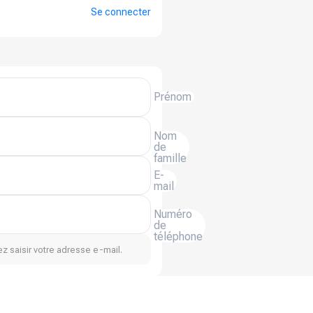
Se connecter
Prénom
Nom
de
famille
E-
mail
Numéro
de
téléphone
z saisir votre adresse e-mail.