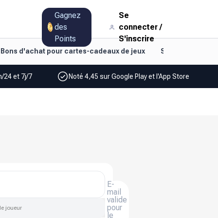
Gagnez
Se
des
connecter
/
Points
S'inscrire
Bons d'achat pour cartes-cadeaux de jeux
Style de vie et d
/24 et 7j/7
Noté 4,45 sur Google Play et l'App Store
E-
mail
valide
pour
de joueur
le