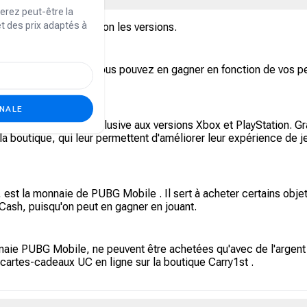
erez peut-être la
et des prix adaptés à
rtuelles qui varient selon les versions.
sent cette monnaie. Vous pouvez en gagner en fonction de vos per
ONALE
um du jeu PUBG, exclusive aux versions Xbox et PlayStation. Gr
la boutique, qui leur permettent d'améliorer leur expérience de 
est la monnaie de PUBG Mobile . Il sert à acheter certains ob
Cash, puisqu'on peut en gagner en jouant.
e PUBG Mobile, ne peuvent être achetées qu'avec de l'argent ré
artes-cadeaux UC en ligne sur la boutique Carry1st .