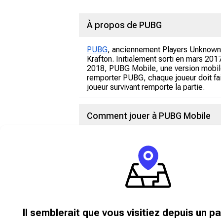
À propos de PUBG
PUBG
, anciennement Players Unknown B
Krafton. Initialement sorti en mars 20
2018, PUBG Mobile, une version mobile
remporter PUBG, chaque joueur doit fa
joueur survivant remporte la partie.
Comment jouer à PUBG Mobile
PUBG est un jeu gratuit qui commence p
des armes, des armures, des véhicules 
jeu est disponible à la première ou à l
n'atteignent pas la zone de sécurité à 
combattent et terminent un niveau. Ch
optimale, achetez des chèques-cadea
Il semblerait que vous visitiez depuis un p
monnaies virtuelles de PUBG Mob