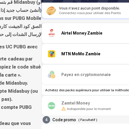
asbuy (أو
Vous n'avez aucun point disponible.
أنشئ حساب جديد إذا لم يكن لديك)
Connectez-vous pour utiliser des Points
ns sur PUBG Mobile
الصق كود الجيفت كارد
Airtel Money Zambie
لإرسال الشدات إلى حسابك في
des UC PUBG avec
MTN MoMo Zambie
rte cadeau par
opiez le code situé
Payez en cryptomonnaie
a carte ».
 de Midasbuy.
Achetez des packs supérieurs pour utiliser la méthode
pte Midasbuy (ou
 pas).
Zamtel Money
de compte PUBG
Indisponible pour le moment
4
Code promo
(
Facultatif
)
adeau que vous