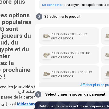
core plus
Se connecter
pour payer plus rapidement la p
es options
2
Sélectionner le produit
 populaires
t) sont
PUBG Mobile 300 + 25 UC
 joueurs du
OUT OF STOC k
sud, du
ypte et du
PUBG Mobile 1500 + 300 UC
nier
OUT OF STOC k
ez la
re prochaine
PUBG Mobile 6000 + 2100 UC
 !
OUT OF STOC k
Afficher plus de pr
vec les jeux vidéo /
جيفت كارد
3
Sélectionner le moyen de paiement
 passe de la carte"
اذهب إلى موقع
Midasbuy
Débloquez de grosses réductions, dépensez de