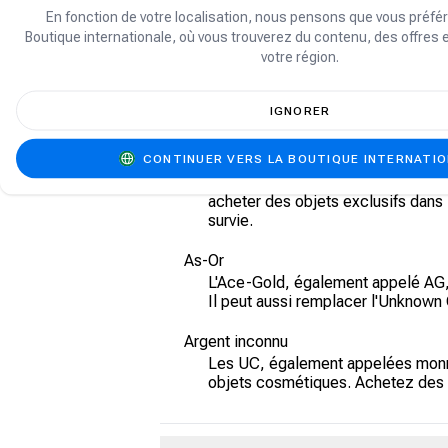
En fonction de votre localisation, nous pensons que vous préfér
Boutique internationale, où vous trouverez du contenu, des offres 
PUBG propose différentes
monnaies
vi
votre région.
Points de bataille
Toutes les versions de PUBG utili
IGNORER
de celle-ci.
G-Coins
CONTINUER VERS LA BOUTIQUE INTERNATI
Les G-Coins sont la monnaie premi
acheter des objets exclusifs dans 
survie.
As-Or
L'Ace-Gold, également appelé AG, 
Il peut aussi remplacer l'Unknown 
Argent inconnu
Les UC, également appelées monnai
objets cosmétiques. Achetez des c