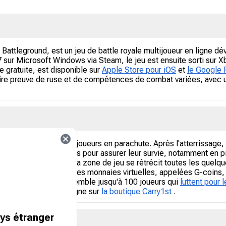
attleground, est un jeu de battle royale multijoueur en ligne dév
17 sur Microsoft Windows via Steam, le jeu est ensuite sorti sur
 gratuite, est disponible sur
Apple Store pour iOS
et
le Google 
ire preuve de ruse et de compétences de combat variées, avec 
ar l'atterrissage des joueurs en parachute. Après l'atterrissag
et d'autres ressources pour assurer leur survie, notamment en pi
a troisième personne. La zone de jeu se rétrécit toutes les quelqu
temps sont éliminés. Des monnaies virtuelles, appelées G-coins, 
aque compétition rassemble jusqu'à 100 joueurs qui
luttent pour l
ux PUBG Mobile en ligne sur
la boutique Carry1st
.
ays étranger
ile