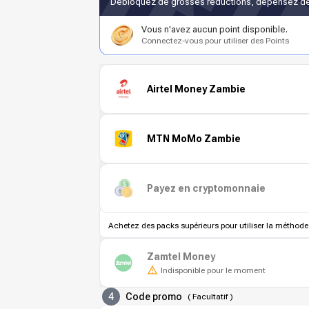
Débloquez de grosses réductions, dépensez de
Vous n'avez aucun point disponible.
Connectez-vous pour utiliser des Points
Airtel Money Zambie
MTN MoMo Zambie
Payez en cryptomonnaie
Achetez des packs supérieurs pour utiliser la méthode
Zamtel Money
Indisponible pour le moment
4
Code promo
(
Facultatif
)