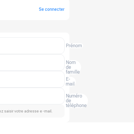
Se connecter
Prénom
Nom
de
famille
E-
mail
Numéro
de
téléphone
z saisir votre adresse e-mail.