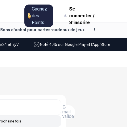
Gagnez
Se
des
connecter
/
Points
S'inscrire
Bons d'achat pour cartes-cadeaux de jeux
Style de vie et d
/24 et 7j/7
Noté 4,45 sur Google Play et l'App Store
E-
mail
valide
rochaine fois