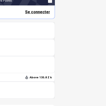
s Points
Se connecter
Above 135.8 Z k