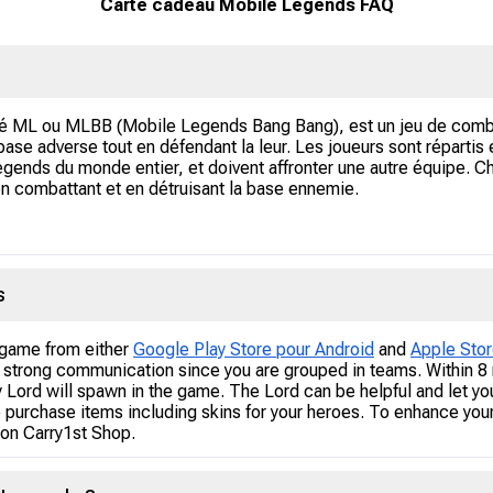
Carte cadeau Mobile Legends FAQ
ML ou MLBB (Mobile Legends Bang Bang), est un jeu de combat m
 base adverse tout en défendant la leur. Les joueurs sont répartis
Legends du monde entier, et doivent affronter une autre équipe. 
en combattant et en détruisant la base ennemie.
s
game from either
Google Play Store pour Android
and
Apple Stor
 strong communication since you are grouped in teams. Within 8 m
 Lord will spawn in the game. The Lord can be helpful and let yo
 purchase items including skins for your heroes. To enhance yo
on Carry1st Shop.