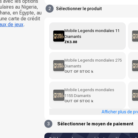
 avec les options
laires au Nigeria,
2
Sélectionner le produit
Ghana, en Égypte, au
une carte de crédit
aux de jeux
.
Mobile Legends mondiales 11
Diamants
ZK3.88
Mobile Legends mondiales 275
Diamants
OUT OF STOC k
Mobile Legends mondiales
1155 Diamants
OUT OF STOC k
Afficher plus de pr
3
Sélectionner le moyen de paiement