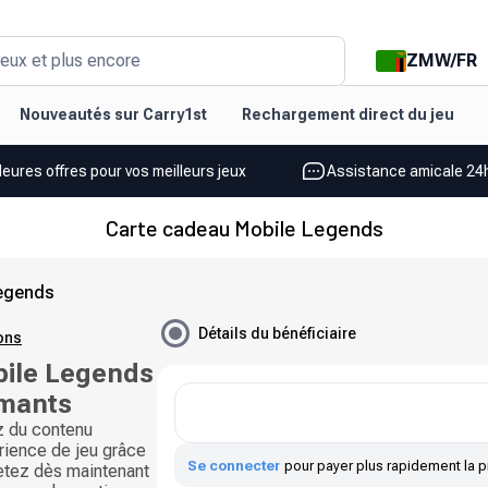
ZMW
/
FR
eux et plus encore
Nouveautés sur Carry1st
Rechargement direct du jeu
leures offres pour vos meilleurs jeux
Assistance amicale 24h
Carte cadeau Mobile Legends
Legends
Détails du bénéficiaire
ions
ile Legends
amants
z du contenu
rience de jeu grâce
Se connecter
pour payer plus rapidement la p
etez dès maintenant