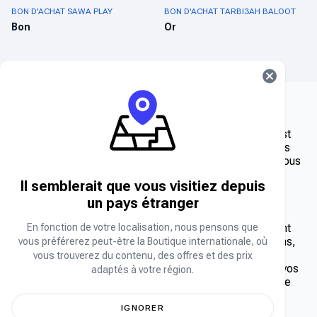
BON D'ACHAT SAWA PLAY
BON D'ACHAT TARBI3AH BALOOT
Bon
Or
Chez Carry1st Shop, nous pensons que le jeu vidéo n'est
pas qu'un loisir, c'est un style de vie. C'est pourquoi nous
avons sélectionné une sélection de bons d'achat pour vous
aider à passer au niveau supérieur.
Il semblerait que vous visitiez depuis
un pays étranger
Que sont les bons d'achat de cartes-cadeaux de jeu ?
En fonction de votre localisation, nous pensons que
Les bons d'achat sont des codes numériques permettant
d'obtenir divers contenus de jeu, tels que des extensions,
vous préférerez peut-être la Boutique internationale, où
de la monnaie ou des crédits de jeu, ainsi que des
vous trouverez du contenu, des offres et des prix
abonnements. Grâce à eux, accédez instantanément à vos
adaptés à votre région.
jeux et contenus préférés sans quitter votre domicile. De
plus, ils constituent d'excellents cadeaux pour tous les
joueurs de votre entourage.
IGNORER