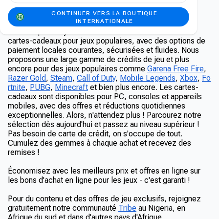
Bons de jeu populaires
CONTINUER VERS LA BOUTIQUE
INTERNATIONALE
La boutique Carry1st vous offre un accès facile à des
cartes-cadeaux pour jeux populaires, avec des options de
paiement locales courantes, sécurisées et fluides. Nous
proposons une large gamme de crédits de jeu et plus
encore pour des jeux populaires comme
Garena Free Fire
,
Razer Gold
,
Steam
,
Call of Duty
,
Mobile Legends
,
Xbox
,
Fo
rtnite
,
PUBG
,
Minecraft
et bien plus encore. Les cartes-
cadeaux sont disponibles pour PC, consoles et appareils
mobiles, avec des offres et réductions quotidiennes
exceptionnelles. Alors, n'attendez plus ! Parcourez notre
sélection dès aujourd'hui et passez au niveau supérieur !
Pas besoin de carte de crédit, on s'occupe de tout.
Cumulez des gemmes à chaque achat et recevez des
remises !
Économisez avec les meilleurs prix et offres en ligne sur
les bons d'achat en ligne pour les jeux - c'est garanti !
Pour du contenu et des offres de jeu exclusifs, rejoignez
gratuitement notre communauté
Tribe
au Nigeria, en
Afrique du sud et dans d'autres pays d'Afrique.