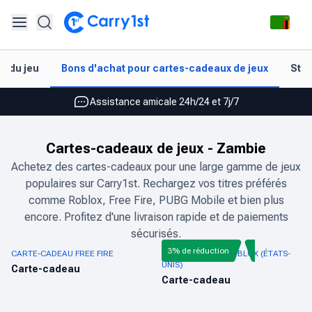
Rechargement et livraison instantanés
t du jeu
Bons d'achat pour cartes-cadeaux de jeux
Styl
Les meilleures offres pour vos meilleurs jeux
Assistance amicale 24h/24 et 7j/7
Noté 4,45 sur Google Play et l'App Store
Cartes-cadeaux de jeux
-
Zambie
Rechargement et livraison instantanés
Achetez des cartes-cadeaux pour une large gamme de jeux
populaires sur Carry1st. Rechargez vos titres préférés
Les meilleures offres pour vos meilleurs jeux
comme Roblox, Free Fire, PUBG Mobile et bien plus
Assistance amicale 24h/24 et 7j/7
encore. Profitez d'une livraison rapide et de paiements
sécurisés.
Noté 4,45 sur Google Play et l'App Store
3% de réduction
CARTE-CADEAU FREE FIRE
CARTE-CADEAU ROBLOX (ÉTATS-
UNIS)
Carte-cadeau
Carte-cadeau