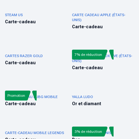
STEAM US
CARTE CADEAU APPLE (ÉTATS-
UNIS)
Carte-cadeau
Carte-cadeau
7% de réduction
CARTES RAZER GOLD
CARTE CADEAU XBOX LIVE (ÉTATS-
UNIS)
Carte-cadeau
Carte-cadeau
Promotion
CARTE-CADEAU PUBG MOBILE
YALLA LUDO
Carte-cadeau
Or et diamant
3% de réduction
CARTE-CADEAU MOBILE LEGENDS
NINTENDO ÉTATS-UNIS