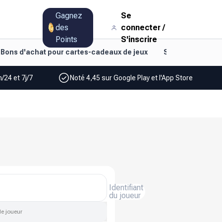
Gagnez
Se
des
connecter
/
Points
S'inscrire
Bons d'achat pour cartes-cadeaux de jeux
Style de vie et d
/24 et 7j/7
Noté 4,45 sur Google Play et l'App Store
Identifiant
du joueur
de joueur