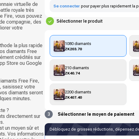
nnaie virtuelle de
Se connecter
pour payer plus rapidement la p
attle royale très
e Fire, vous pouvez
Sélectionner le produit
 de compagnie, des
iorer votre
1080 diamants
thode la plus rapide
ZK203.70
vos diamants Free
nément crédités sur
App Store ou Google
210 diamants
ZK40.74
iamants Free Fire,
, saisissez votre
2200 diamants
t vos diamants seront
ZK407.40
lques minutes.
cte ?
3
Sélectionner le moyen de paiement
ts directement sur
s.
st un moyen sûr et
Débloquez de grosses réductions, dépensez de
ts. Vos informations