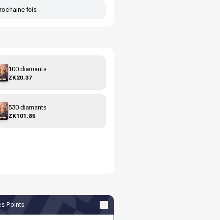
rochaine fois
100 diamants
ZK20.37
530 diamants
ZK101.85
s Points