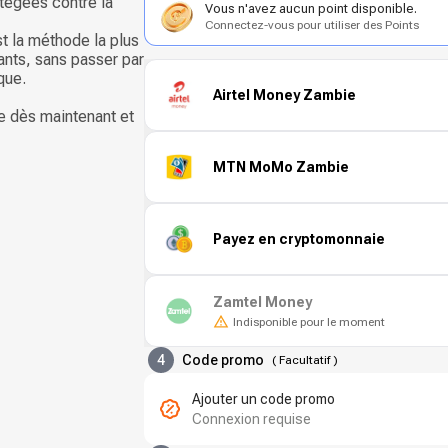
tégées contre la
Vous n'avez aucun point disponible.
Connectez-vous pour utiliser des Points
st la méthode la plus
ants, sans passer par
que.
Airtel Money Zambie
e dès maintenant et
MTN MoMo Zambie
Payez en cryptomonnaie
Zamtel Money
Indisponible pour le moment
4
Code promo
(
Facultatif
)
Ajouter un code promo
Connexion requise