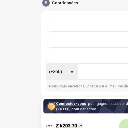
5
Coordonnées
(+260)
Nous vous enverrons un reçu par e-mail, veuille
Connectez-vous
pour gagner et utiliser 
(ZK1.00) pour cet achat
Sous-total
Fee
Z k
203.70
Total