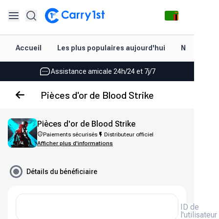
Rechargement et livraison instantanés
Accueil
Les plus populaires aujourd'hui
Nouveautés
Les meilleures offres pour vos meilleurs jeux
Assistance amicale 24h/24 et 7j/7
Noté 4,45 sur Google Play et l'App Store
Pièces d'or de Blood Strike
Rechargement et livraison instantanés
Pièces d'or de Blood Strike
Les meilleures offres pour vos meilleurs jeux
Paiements sécurisés
Distributeur officiel
Afficher plus d'informations
Assistance amicale 24h/24 et 7j/7
Noté 4,45 sur Google Play et l'App Store
Détails du bénéficiaire
ID de
l'utilisateur