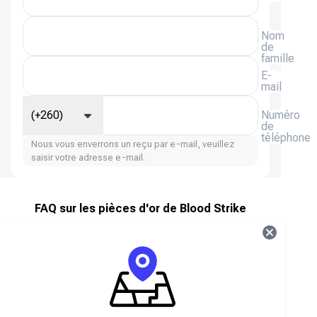
Nom
de
famille
E-
mail
(+260)
Numéro
de
téléphone
Nous vous enverrons un reçu par e-mail, veuillez
saisir votre adresse e-mail.
FAQ sur les pièces d'or de Blood Strike
À propos de Blood Strike
Blood Strike est un FPS Battle Royale palpitant
conçu pour les appareils mobiles à espace de
stockage limité et aux configurations basiques.