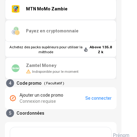
MTN MoMo Zambie
Payez en cryptomonnaie
Achetez des packs supérieurs pour utiliser la
Above 135.8
méthode
Z k
Zamtel Money
Indisponible pour le moment
4
Code promo
(
Facultatif
)
Ajouter un code promo
Se connecter
Connexion requise
5
Coordonnées
Prénom