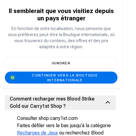
Plongez dans une expérience Battle Royale à
100 joueurs et personnalisez vos armes à votre
Il semblerait que vous visitiez depuis
guise !
un pays étranger
Faites votre choix parmi une gamme variée
En fonction de votre localisation, nous pensons que
d'opérateurs, chacun doté de compétences et
vous préférerez peut-être la Boutique internationale, où
de spécialités uniques. Engagez-vous dans des
vous trouverez du contenu, des offres et des prix
figures de parkour exaltantes comme le
adaptés à votre région.
parachutisme, le vol plané, la course libre et la
tyrolienne sur le champ de bataille. Profitez de
réapparitions illimitées pour renverser la
IGNORER
situation au combat.
CONTINUER VERS LA BOUTIQUE
Continuez l'action ! Serez-vous capable de
INTERNATIONALE
devenir le survivant ultime ?
Comment recharger mes Blood Strike
Gold sur Carry1st Shop ?
Consulter shop.carry1st.com
Faites défiler vers le bas jusqu'à la catégorie
Recharges de Jeux
ou recherchez Blood