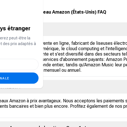
Carte-cadeau Amazon (États-Unis) FAQ
ays étranger
erez peut-être la
rise américaine de vente en ligne, fabricant de liseuses électr
et des prix adaptés à
ue, le streaming numérique, le cloud computing et l'intelligence
ne croissance fulgurante et s'est diversifié dans des secteurs tel
es, Amazon a lancé des services d'abonnement payants: Amazon 
son gratuite dans le monde entier, tandis qu'Amazon Music leur 
ennant un abonnement mensuel ou annuel.
ONALE
 Amazon ?
eaux Amazon à prix avantageux. Nous acceptons les paiements 
ents bancaires et bien plus encore. Profitez également de nos p