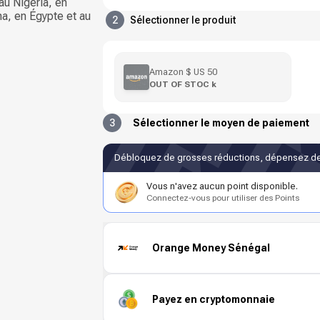
au Nigeria, en
na, en Égypte et au
2
Sélectionner le produit
Amazon $ US 50
OUT OF STOC k
3
Sélectionner le moyen de paiement
Débloquez de grosses réductions, dépensez de
Vous n'avez aucun point disponible.
Connectez-vous pour utiliser des Points
Orange Money Sénégal
Payez en cryptomonnaie