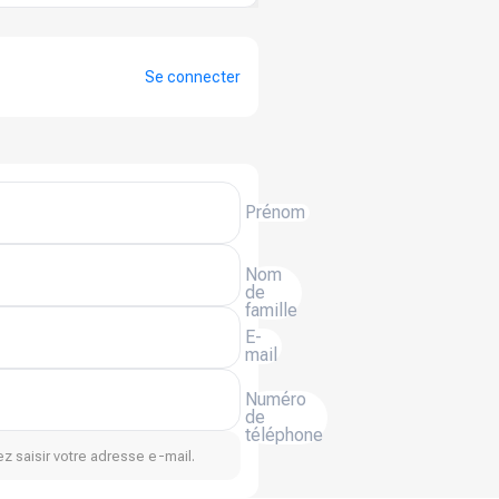
Se connecter
Prénom
Nom
de
famille
E-
mail
Numéro
de
téléphone
z saisir votre adresse e-mail.