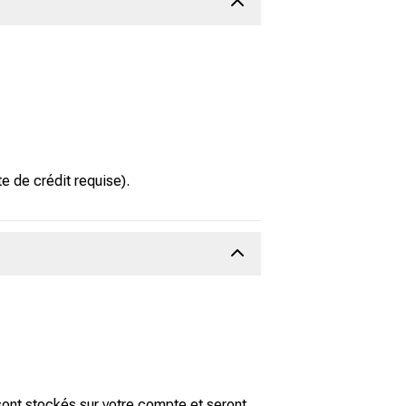
 de crédit requise).
ont stockés sur votre compte et seront