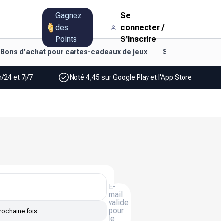
Gagnez
Se
des
connecter
/
Points
S'inscrire
Bons d'achat pour cartes-cadeaux de jeux
Style de vie et d
/24 et 7j/7
Noté 4,45 sur Google Play et l'App Store
E-
mail
valide
pour
rochaine fois
le