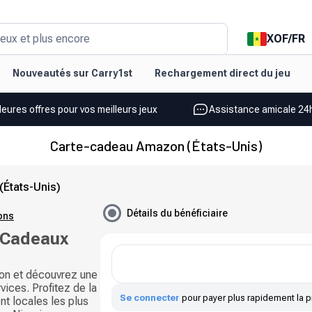
XOF
/
FR
eux et plus encore
Nouveautés sur Carry1st
Rechargement direct du jeu
leures offres pour vos meilleurs jeux
Assistance amicale 24h
Carte-cadeau Amazon (États-Unis)
États-Unis)
Détails du bénéficiaire
ions
 Cadeaux
on et découvrez une
vices. Profitez de la
Se connecter
pour payer plus rapidement la p
nt locales les plus