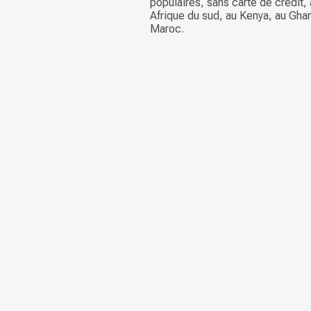
populaires, sans carte de crédit, 
Afrique du sud, au Kenya, au Gha
Maroc.