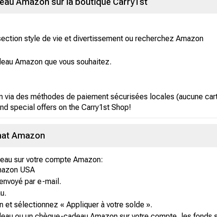
au Amazon sur la boutique Carry1st
a section style de vie et divertissement ou recherchez Amazon
adeau Amazon que vous souhaitez.
 via des méthodes de paiement sécurisées locales (aucune carte
nd special offers on the Carry1st Shop!
chat Amazon
adeau sur votre compte Amazon:
mazon USA
envoyé par e-mail.
u.
 et sélectionnez « Appliquer à votre solde ».
deau ou un chèque-cadeau Amazon sur votre compte, les fonds s