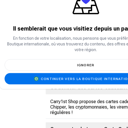
Il semblerait que vous visitiez depuis un p
À propos d' Amazon
En fonction de votre localisation, nous pensons que vous préfér
Amazon, fondée en 1994, est une entrep
Boutique internationale, où vous trouverez du contenu, des offres 
spécialisée dans le commerce électroniq
votre région.
connu pour la vente de livres, a connu u
divertissement. Il y a quelques anné
aux membres de bénéficier de la livrai
IGNORER
regarder des vidéos en streaming moy
CONTINUER VERS LA BOUTIQUE INTERNATI
Où acheter des cartes-cadeaux
Carry1st Shop propose des cartes cad
Chipper, les cryptomonnaies, les virem
régulières !