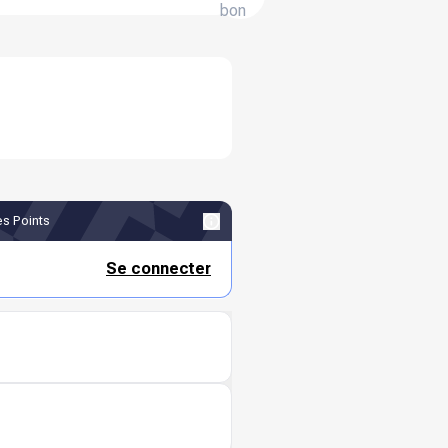
bon
s Points
Se connecter