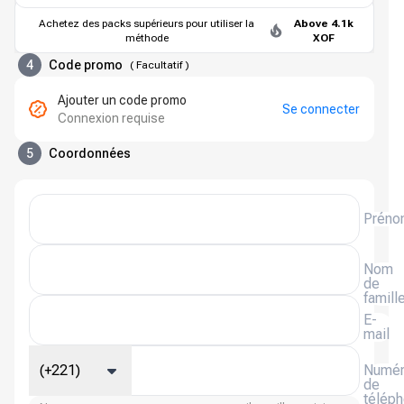
Achetez des packs supérieurs pour utiliser la
Above 4.1k
méthode
XOF
4
Code promo
(
Facultatif
)
Ajouter un code promo
Se connecter
Connexion requise
5
Coordonnées
Préno
Nom
de
famill
E-
mail
(+221)
Numé
de
télép