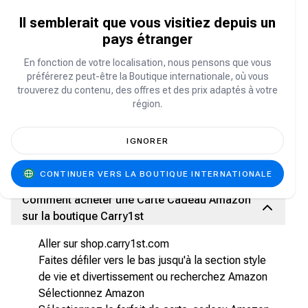
qu'Amazon Music leur permet d'écouter de la
musique et de regarder des vidéos en streaming
Il semblerait que vous visitiez depuis un
moyennant un abonnement mensuel ou annuel.
pays étranger
En fonction de votre localisation, nous pensons que vous
Où acheter des cartes-cadeaux Amazon ?
préférerez peut-être la Boutique internationale, où vous
trouverez du contenu, des offres et des prix adaptés à votre
Carry1st Shop propose des cartes cadeaux Amazon
région.
à prix avantageux. Nous acceptons les paiements
sécurisés locaux, comme PayPal, Chipper, les
cryptomonnaies, les virements bancaires et bien
IGNORER
plus encore. Profitez également de nos promotions
et offres spéciales régulières !
CONTINUER VERS LA BOUTIQUE INTERNATIONALE
Comment acheter une Carte Cadeau Amazon
sur la boutique Carry1st
Aller sur shop.carry1st.com
Faites défiler vers le bas jusqu'à la section style
de vie et divertissement ou recherchez Amazon
Sélectionnez Amazon