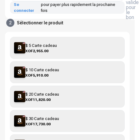
valide
Se
pour payer plus rapidement la prochaine
pour
connecter
fois
le
bon
2
Sélectionner le produit
$ 5 Carte cadeau
XOF2,955.00
$ 10 Carte cadeau
XOF5,910.00
$ 20 Carte cadeau
XOF11,820.00
$ 30 Carte cadeau
XOF17,730.00