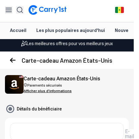
Rechargement et livraison instantanés
Accueil
Les plus populaires aujourd'hui
Nouveautés
Les meilleures offres pour vos meilleurs jeux
Assistance amicale 24h/24 et 7j/7
Carte-cadeau Amazon États-Unis
Noté 4,45 sur Google Play et l'App Store
Rechargement et livraison instantanés
Carte-cadeau Amazon États-Unis
Les meilleures offres pour vos meilleurs jeux
Paiements sécurisés
Afficher plus d'informations
Assistance amicale 24h/24 et 7j/7
Détails du bénéficiaire
Noté 4,45 sur Google Play et l'App Store
E-
mail