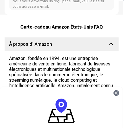
Nous vous enverrons un reçu par e-mail, veuillez saisir
votre adresse e-mail.
Carte-cadeau Amazon États-Unis FAQ
À propos d' Amazon
Amazon, fondée en 1994, est une entreprise
américaine de vente en ligne, fabricant de liseuses
électroniques et multinationale technologique
spécialisée dans le commerce électronique, le
streaming numérique, le cloud computing et
l'intelligence artificielle. Amazon, initialement connu
pour la vente de livres, a connu une croissance
fulgurante et s'est diversifié dans des secteurs tels
que l'habillement, la décoration et le divertissement.
Il y a quelques années, Amazon a lancé des services
d'abonnement payants: Amazon Prime et Amazon
Music. Prime permet aux membres de bénéficier de
la livraison gratuite dans le monde entier, tandis