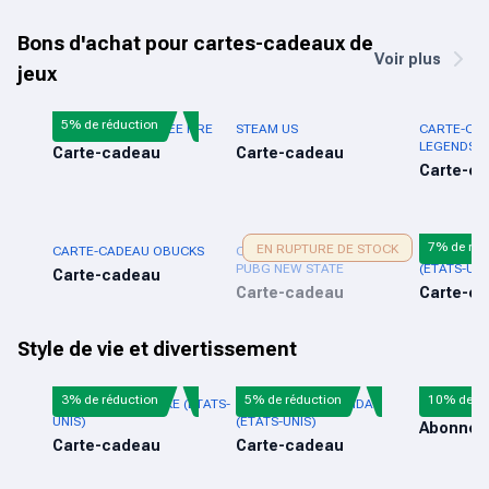
Bons d'achat pour cartes-cadeaux de
Voir plus
jeux
5% de réduction
CARTE-CADEAU FREE FIRE
STEAM US
CARTE-CAD
LEGENDS
Carte-cadeau
Carte-cadeau
Carte-c
7% de réd
EN RUPTURE DE STOCK
CARTE-CADEAU OBUCKS
CARTE-CADEAU MOBILE
CARTE CAD
PUBG NEW STATE
(ÉTATS-UNI
Carte-cadeau
Carte-cadeau
Carte-c
Style de vie et divertissement
3% de réduction
5% de réduction
10% de ré
CARTE-CADEAU NIKE (ÉTATS-
CARTE CADEAU ADIDAS
AUDIOMAC
UNIS)
(ÉTATS-UNIS)
Abonnem
Carte-cadeau
Carte-cadeau