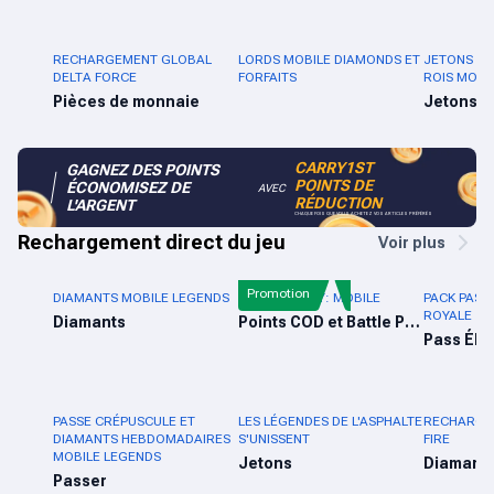
RECHARGEMENT GLOBAL
LORDS MOBILE DIAMONDS ET
JETONS D'
DELTA FORCE
FORFAITS
ROIS MOND
Pièces de monnaie
Jetons
CARRY1ST
GAGNEZ DES POINTS
POINTS DE
ÉCONOMISEZ DE
AVEC
RÉDUCTION
L'ARGENT
CHAQUE FOIS QUE VOUS ACHETEZ VOS ARTICLES PRÉFÉRÉS
Rechargement direct du jeu
Voir plus
Promotion
DIAMANTS MOBILE LEGENDS
CALL OF DUTY: MOBILE
PACK PASS
ROYALE
Diamants
Points COD et Battle Pass
Pass Élit
PASSE CRÉPUSCULE ET
LES LÉGENDES DE L'ASPHALTE
RECHARGE 
DIAMANTS HEBDOMADAIRES
S'UNISSENT
FIRE
MOBILE LEGENDS
Jetons
Diamant
Passer