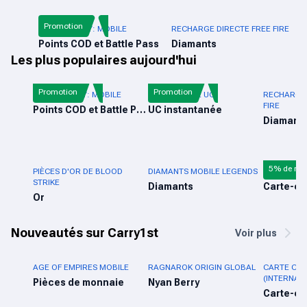
Promotion
CALL OF DUTY: MOBILE
RECHARGE DIRECTE FREE FIRE
Points COD et Battle Pass
Diamants
Les plus populaires aujourd'hui
Promotion
Promotion
CALL OF DUTY: MOBILE
PUBG MOBILE UC
RECHARGE 
FIRE
Points COD et Battle Pass
UC instantanée
Diamant
5% de réd
PIÈCES D'OR DE BLOOD
DIAMANTS MOBILE LEGENDS
CARTE-CAD
STRIKE
Diamants
Carte-c
Or
Nouveautés sur Carry1st
Voir plus
AGE OF EMPIRES MOBILE
RAGNAROK ORIGIN GLOBAL
CARTE CA
(INTERNAT
Pièces de monnaie
Nyan Berry
Carte-c