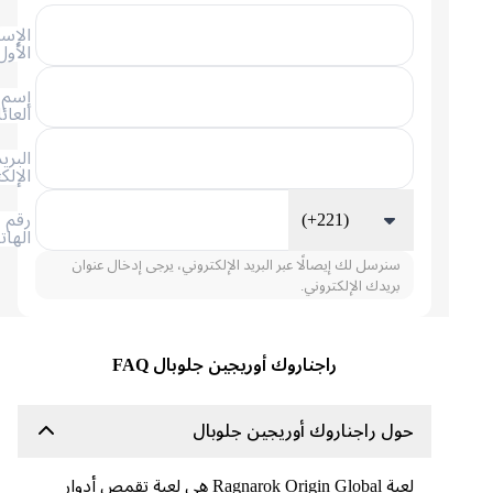
الإسم
الأول
إسم
العائلة
البريد
الإلكتروني
(+221)
رقم
الهاتف
سنرسل لك إيصالًا عبر البريد الإلكتروني، يرجى إدخال عنوان
بريدك الإلكتروني.
راجناروك أوريجين جلوبال FAQ
حول راجناروك أوريجين جلوبال
لعبة Ragnarok Origin Global هي لعبة تقمص أدوار