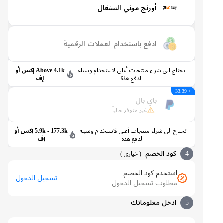
أورنج موني السنغال
ادفع باستخدام العملات الرقمية
تحتاج الى شراء منتجات أعلى لاستخدام وسيله
Above 4.1k إكس أو
الدفع هذة
إف
+ 33.39
باي بال
غير متوفر حالياً
تحتاج الى شراء منتجات أعلى لاستخدام وسيله
5.9k - 177.3k إكس أو
الدفع هذة
إف
4
كود الخصم
(
خياري
)
استخدم كود الخصم
تسجيل الدخول
مطلوب تسجيل الدخول
5
ادخل معلوماتك