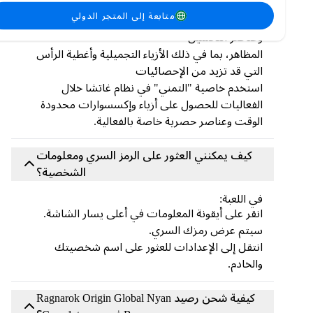
يمكنك استخدام تطبيق Nyan Berry لشراء:
متابعة إلى المتجر الدولي
باقات مخفضة مثل صناديق الهدايا التذكارية RO
وعناصر التحسين
المظاهر، بما في ذلك الأزياء التجميلية وأغطية الرأس
التي قد تزيد من الإحصائيات
استخدم خاصية "التمني" في نظام غاتشا خلال
الفعاليات للحصول على أزياء وإكسسوارات محدودة
الوقت وعناصر حصرية خاصة بالفعالية.
كيف يمكنني العثور على الرمز السري ومعلومات
الشخصية؟
في اللعبة:
انقر على أيقونة المعلومات في أعلى يسار الشاشة.
سيتم عرض رمزك السري.
انتقل إلى الإعدادات للعثور على اسم شخصيتك
والخادم.
كيفية شحن رصيد Ragnarok Origin Global Nyan