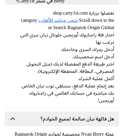
Berry في متجر Carry1st؟
تفضلوا بزيارة shop.carry1st.com
Scroll down to the
شحن مباشر للألعاب
category
or Search Ragnarok Origin Global
اختار فئة راجناروك أوريجين جلوبال نيان بيري التي
ترغب بها
أدخل رمزك السري وخادمك
أدخل اسم شخصيتك.
اختر طريقة الدفع المفضلة لديك (مثل التحويل
المصرفي، البطاقة، المحفظة الإلكترونية).
أكمل عملية الشراء.
بعد إتمام عملية الدفع، ستتلقى توت نيان الخاص
بك مباشرة في حسابك العالمي في راجناروك
أوريجين!
هل فاكهة نيان صالحة لجميع الخوادم؟
عملة Nyan Berry مخصصة لخوادم Ragnarok Origin