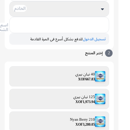
الخادم
اسم
الشخصية
تسجيل الدخول
للدفع بشكل أسرع في المرة القادمة
2
إختر المنتج
40 نيان بيري
XOF667.83
125 نيان بيري
XOF1,973.94
210 Nyan Berry
XOF3,280.05