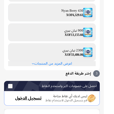
430 Nyan Berry
XOF6,329.61
900 نيان بيري
XOF13,155.66
2300 نيان بيري
XOF33,486.06
اعرض المزيد من المنتجات
3
إختر طريقة الدفع
احصل على خصومات اكبر واستخدم النقاط
ليس لديك أي نقاط متاحة
تسجيل الدخول
قم بتسجيل الدخول لاستخدام نقاط