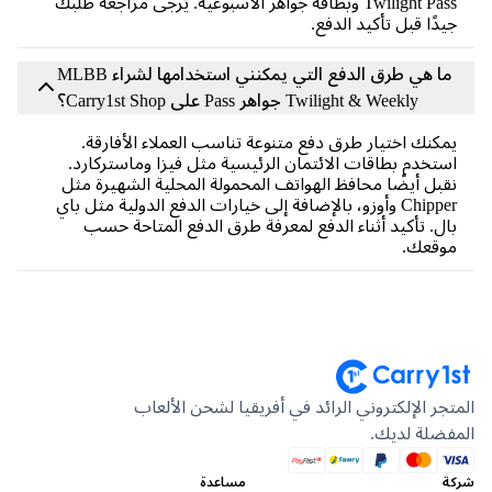
Twilight Pass وبطاقة جواهر الأسبوعية. يُرجى مراجعة طلبك
دًا قبل تأكيد الدفع.
ما هي طرق الدفع التي يمكنني استخدامها لشراء MLBB
Twilight & Weekly جواهر Pass على Carry1st Shop؟
كنك اختيار طرق دفع متنوعة تناسب العملاء الأفارقة.
تخدم بطاقات الائتمان الرئيسية مثل فيزا وماستركارد.
بل أيضًا محافظ الهواتف المحمولة المحلية الشهيرة مثل
Chipper وأوزو، بالإضافة إلى خيارات الدفع الدولية مثل باي
ل. تأكيد أثناء الدفع لمعرفة طرق الدفع المتاحة حسب
وقعك.
جر الإلكتروني الرائد في أفريقيا لشحن الألعاب
ضلة لديك.
مساعدة