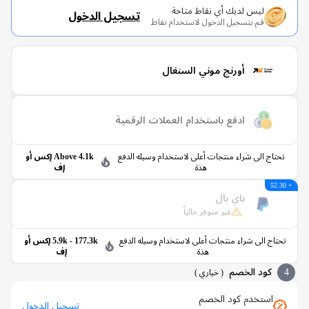
ليس لديك أي نقاط متاحة
تسجيل الدخول
قم بتسجيل الدخول لاستخدام نقاط
أورنج موني السنغال
ادفع باستخدام العملات الرقمية
حتاج الى شراء منتجات أعلى لاستخدام وسيله الدفع
Above 4.1k إكس أو
هذة
إف
باي بال
غير متوفر حالياً
تاج الى شراء منتجات أعلى لاستخدام وسيله الدفع
5.9k - 177.3k إكس أو
هذة
إف
كود الخصم
(
خياري
)
استخدم كود الخصم
تسجيل الدخول