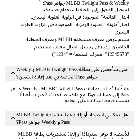
MLBB Twilight Pass & Week جواهر Pass:
جيل الدخول إلى اللعبة باستخدام حسابك.
تار "القائمة" الموجودة في الزاوية العلوية اليسرى.
تار أيقونة "الصورة الرمزية" الموجودة في الزاوية العلوية
يسرى.
سيتم عرض معرف مستخدم MLBB ومعرف المنطقة
خاصين بك. (على سبيل المثال معرف مستخدم =
متى سأحصل على بطاقة MLBB Twilight Pass و Weekly
جواهر Pass الخاصة بي بعد إعادة الشحن؟
عادةً ما تُضاف بطاقات MLBB Twilight Pass وWeekly جواهر
Pass إلى حسابك فورًا. مع ذلك، قد تحدث تأخيرات أحيانًا
بب ضغط البيانات على الخادم.
هل يمكنني استرداد أو إلغاء عملية شراء MLBB Twilight
Pass و Weekly جواهر Pass؟
للأسف، لا نوفر استردادًا أو إلغاءً لمشتريات بطاقة MLBB