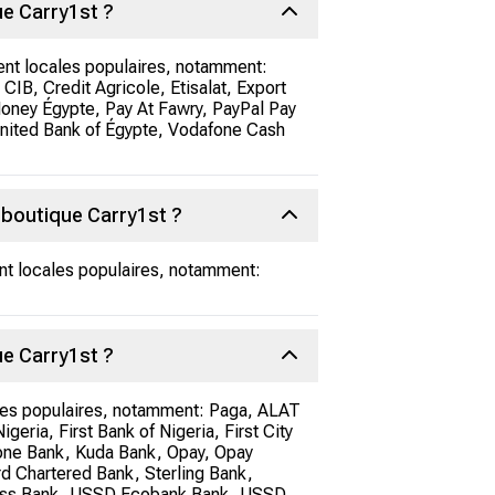
ue Carry1st ?
ent locales populaires, notamment:
IB, Credit Agricole, Etisalat, Export
oney Égypte, Pay At Fawry, PayPal Pay
United Bank of Égypte, Vodafone Cash
 boutique Carry1st ?
nt locales populaires, notamment:
ue Carry1st ?
ales populaires, notamment: Paga, ALAT
eria, First Bank of Nigeria, First City
one Bank, Kuda Bank, Opay, Opay
rd Chartered Bank, Sterling Bank,
Access Bank, USSD Ecobank Bank, USSD