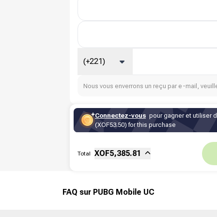
(+221)
Nous vous enverrons un reçu par e-mail, veuille
Connectez-vous
pour gagner et utiliser 
(XOF53.50) for this purchase
Sous-total
Fee
XOF
5,385.81
Total
Réduction
FAQ sur PUBG Mobile UC