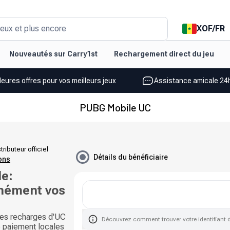
XOF
/
FR
eux et plus encore
Nouveautés sur Carry1st
Rechargement direct du jeu
leures offres pour vos meilleurs jeux
Assistance amicale 24h
PUBG Mobile UC
tributeur officiel
Détails du bénéficiaire
ions
e:
nément vos
es recharges d'UC
Découvrez comment trouver votre identifiant 
e paiement locales