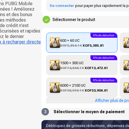
dans PUBG Mobile
Se connecter
pour payer plus rapidement la p
anées ! Améliorez
ins et des bonus
 les méthodes
Sélectionner le produit
de crédit n'est
écurisées et rapides
z le dernier
8% de réduction
600 + 60 UC
 à recharger directe
XOF5,854.14
XOF5,385.81
8% de réduction
1500 + 300 UC
XOF14,644.14
XOF13,472.61
8% de réduction
6000 + 2100 UC
XOF58,594.14
XOF53,906.61
Afficher plus de pr
3
Sélectionner le moyen de paiement
Débloquez de grosses réductions, dépensez de