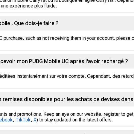
ication mobile Carry1st ou la boutique en ligne Carry1st . Cep
r une expérience plus fluide.
le . Que dois-je faire ?
UC purchase, such as not receiving them in your account, please
ecevoir mon PUBG Mobile UC après l'avoir rechargé ?
réditées instantanément sur votre compte. Cependant, des retard
s remises disponibles pour les achats de devises dans 
unts and promotions. Keep an eye on our website, register to get 
ebook
,
TikTok
,
X
) to stay updated on the latest offers.