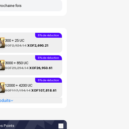
rochaine fois
8% de réduction
300 + 25 UC
XOF2,924.14
XOF2,690.21
8% de réduction
3000 + 850 UC
XOF29,294.14
XOF26,950.61
8% de réduction
12000 + 4200 UC
XOF117,194.14
XOF107,818.61
oduits
s Points