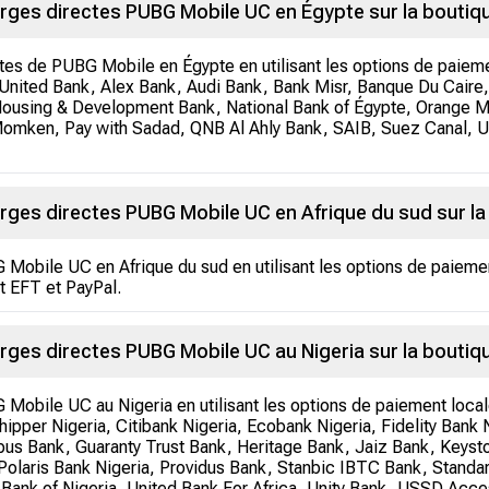
rges directes PUBG Mobile UC en Égypte sur la boutiq
tes de PUBG Mobile en Égypte en utilisant les options de paiem
United Bank, Alex Bank, Audi Bank, Bank Misr, Banque Du Caire, C
ousing & Development Bank, National Bank of Égypte, Orange M
 Momken, Pay with Sadad, QNB Al Ahly Bank, SAIB, Suez Canal, 
rges directes PUBG Mobile UC en Afrique du sud sur la
Mobile UC en Afrique du sud en utilisant les options de paieme
t EFT et PayPal.
ges directes PUBG Mobile UC au Nigeria sur la boutiq
Mobile UC au Nigeria en utilisant les options de paiement loc
pper Nigeria, Citibank Nigeria, Ecobank Nigeria, Fidelity Bank Nig
us Bank, Guaranty Trust Bank, Heritage Bank, Jaiz Bank, Keyst
Polaris Bank Nigeria, Providus Bank, Stanbic IBTC Bank, Standa
on Bank of Nigeria, United Bank For Africa, Unity Bank, USSD 