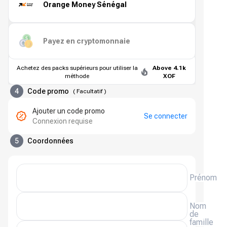
Orange Money Sénégal
Payez en cryptomonnaie
Achetez des packs supérieurs pour utiliser la
Above 4.1k
méthode
XOF
4
Code promo
(
Facultatif
)
Ajouter un code promo
Se connecter
Connexion requise
5
Coordonnées
Prénom
Nom
de
famille