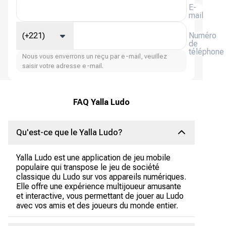
E-
mail
(+221)
Numéro
de
téléphone
Nous vous enverrons un reçu par e-mail, veuillez
saisir votre adresse e-mail.
FAQ Yalla Ludo
Qu'est-ce que le Yalla Ludo?
Yalla Ludo est une application de jeu mobile
populaire qui transpose le jeu de société
classique du Ludo sur vos appareils numériques.
Elle offre une expérience multijoueur amusante
et interactive, vous permettant de jouer au Ludo
avec vos amis et des joueurs du monde entier.