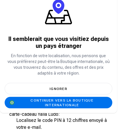
objets exclusifs et des achats intégrés de
grande valeur. Ils peuvent donner accès à des
tournois spéciaux, des modes de jeu exclusifs
ou des options de personnalisation uniques.
Les pièces d'or et les diamants de Yalla
Ludo sont-ils transférables d'un compte à
Il semblerait que vous visitiez depuis
l'autre ?
un pays étranger
En règle générale, les pièces d'or et les
diamants de Yalla Ludo sont liés au compte sur
En fonction de votre localisation, nous pensons que
lequel ils ont été achetés et ne peuvent être
vous préférerez peut-être la Boutique internationale, où
transférés d'un compte à un autre. Veuillez
vous trouverez du contenu, des offres et des prix
consulter les conditions d'utilisation de Yalla
adaptés à votre région.
Ludo pour plus de détails.
IGNORER
Comment puis-je utiliser mon bon de
carte-cadeau Yalla Ludo ?
CONTINUER VERS LA BOUTIQUE
INTERNATIONALE
Suivez les étapes ci-dessous pour utiliser votre
carte-cadeau Yalla Ludo:
Localisez le code PIN à 12 chiffres envoyé à
votre e-mail.