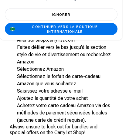
également de nos promotions et offres
spéciales régulières !
IGNORER
Comment acheter une Carte Cadeau
CONTINUER VERS LA BOUTIQUE
Amazon sur la boutique Carry1st
INTERNATIONALE
Aller sur shop.carry1st.com
Faites défiler vers le bas jusqu'à la section
style de vie et divertissement ou recherchez
Amazon
Sélectionnez Amazon
Sélectionnez le forfait de carte-cadeau
Amazon que vous souhaitez.
Saisissez votre adresse e-mail
Ajoutez la quantité de votre achat
Achetez votre carte cadeau Amazon via des
méthodes de paiement sécurisées locales
(aucune carte de crédit requise).
Always ensure to look out for bundles and
special offers on the Carry1st Shop!