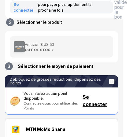
valide
Se
pour payer plus rapidement la
pour
connecter
prochaine fois
le
bon
2
Sélectionner le produit
Amazon $ US 50
OUT OF STOC k
3
Sélectionner le moyen de paiement
Débloquez de grosses réductions, dépensez des
Points
Vous n'avez aucun point
Se
disponible.
Connectez-vous pour utiliser des
connecter
Points
MTN MoMo Ghana