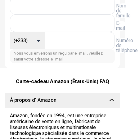
Nom
de
famille
E-
mail
(+233)
Numéro
de
téléphone
Nous vous enverrons un reçu par e-mail, veuillez
saisir votre adresse e-mail.
Carte-cadeau Amazon (États-Unis) FAQ
À propos d' Amazon
Amazon, fondée en 1994, est une entreprise
américaine de vente en ligne, fabricant de
liseuses électroniques et multinationale
technologique spécialisée dans le commerce