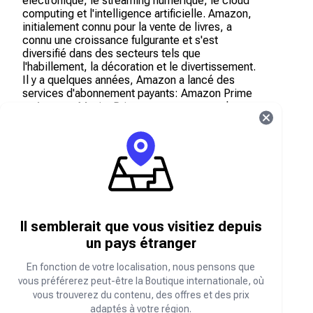
électronique, le streaming numérique, le cloud
computing et l'intelligence artificielle. Amazon,
initialement connu pour la vente de livres, a
connu une croissance fulgurante et s'est
diversifié dans des secteurs tels que
l'habillement, la décoration et le divertissement.
Il y a quelques années, Amazon a lancé des
services d'abonnement payants: Amazon Prime
et Amazon Music. Prime permet aux membres
de bénéficier de la livraison gratuite dans le
monde entier, tandis qu'Amazon Music leur
permet d'écouter de la musique et de regarder
des vidéos en streaming moyennant un
abonnement mensuel ou annuel.
Où acheter des cartes-cadeaux Amazon ?
Il semblerait que vous visitiez depuis
un pays étranger
Carry1st Shop propose des cartes cadeaux
Amazon à prix avantageux. Nous acceptons les
En fonction de votre localisation, nous pensons que
paiements sécurisés locaux, comme PayPal,
vous préférerez peut-être la Boutique internationale, où
Chipper, les cryptomonnaies, les virements
vous trouverez du contenu, des offres et des prix
bancaires et bien plus encore. Profitez
adaptés à votre région.