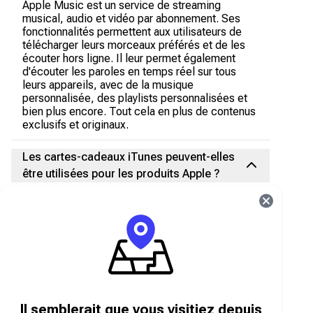
Apple Music est un service de streaming
musical, audio et vidéo par abonnement. Ses
fonctionnalités permettent aux utilisateurs de
télécharger leurs morceaux préférés et de les
écouter hors ligne. Il leur permet également
d'écouter les paroles en temps réel sur tous
leurs appareils, avec de la musique
personnalisée, des playlists personnalisées et
bien plus encore. Tout cela en plus de contenus
exclusifs et originaux.
Les cartes-cadeaux iTunes peuvent-elles
être utilisées pour les produits Apple ?
Non, les cartes cadeaux iTunes ne permettent
pas d'acheter des produits Apple . Elles servent
uniquement à acheter des produits et services
numériques.
Où acheter des cartes-cadeaux App Store,
iTunes et Apple Music en ligne ?
Il semblerait que vous visitiez depuis