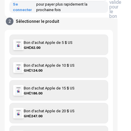
valide
Se
pour payer plus rapidement la
pour
connecter
prochaine fois
le
bon
2
Sélectionner le produit
Bon d'achat Apple de 5 $ US
GH₵62.00
Bon d'achat Apple de 10 $ US
GH₵124.00
Bon d'achat Apple de 15 $ US
GH₵186.00
Bon d'achat Apple de 20 $ US
GH₵247.00