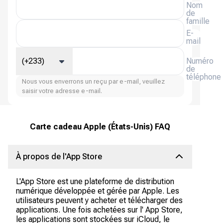
Nom
de
famille
E-
mail
(+233)
Numéro
de
téléphone
Nous vous enverrons un reçu par e-mail, veuillez
saisir votre adresse e-mail.
Carte cadeau Apple (États-Unis) FAQ
À propos de l'App Store
L'App Store est une plateforme de distribution
numérique développée et gérée par Apple. Les
utilisateurs peuvent y acheter et télécharger des
applications. Une fois achetées sur l' App Store,
les applications sont stockées sur iCloud, le