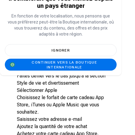
La boutique Carry1st propose des tarifs
un pays étranger
avantageux sur les cartes-cadeaux App Store,
iTunes et Apple Music. Nous acceptons les
En fonction de votre localisation, nous pensons que
modes de paiement sécurisés comme PayPal,
vous préférerez peut-être la Boutique internationale, où
Chipper, Crypto, les virements bancaires et bien
vous trouverez du contenu, des offres et des prix
plus encore. Nous proposons également des
adaptés à votre région.
réductions et des offres ponctuelles !
Comment acheter des cartes cadeaux App
IGNORER
Store, iTunes et Apple Music sur la
boutique Carry1st
CONTINUER VERS LA BOUTIQUE
INTERNATIONALE
Aller sur shop.carry1st.com
Faites défiler vers le bas jusqu'à la section
Style de vie et divertissement
Sélectionner Apple
Choisissez le forfait de carte cadeau App
Store, iTunes ou Apple Music que vous
souhaitez.
Saisissez votre adresse e-mail
Ajoutez la quantité de votre achat
Achetez votre carte cadeau App Store,