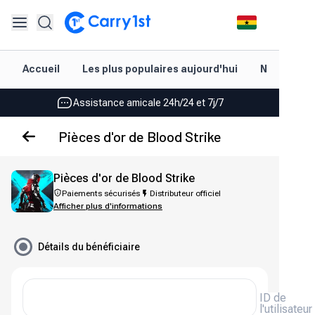
Rechargement et livraison instantanés
Accueil
Les plus populaires aujourd'hui
Nouveautés
Les meilleures offres pour vos meilleurs jeux
Assistance amicale 24h/24 et 7j/7
Noté 4,45 sur Google Play et l'App Store
Pièces d'or de Blood Strike
Rechargement et livraison instantanés
Pièces d'or de Blood Strike
Les meilleures offres pour vos meilleurs jeux
Paiements sécurisés
Distributeur officiel
Afficher plus d'informations
Assistance amicale 24h/24 et 7j/7
Noté 4,45 sur Google Play et l'App Store
Détails du bénéficiaire
ID de
l'utilisateur