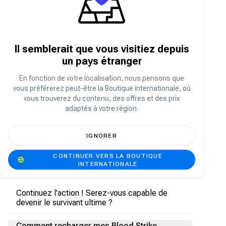
À propos de Blood Strike
Blood Strike est un FPS Battle Royale palpitant
Il semblerait que vous visitiez depuis
conçu pour les appareils mobiles à espace de
stockage limité et aux configurations basiques.
un pays étranger
Plongez dans une expérience Battle Royale à
100 joueurs et personnalisez vos armes à votre
En fonction de votre localisation, nous pensons que
guise !
vous préférerez peut-être la Boutique internationale, où
vous trouverez du contenu, des offres et des prix
Faites votre choix parmi une gamme variée
adaptés à votre région.
d'opérateurs, chacun doté de compétences et
de spécialités uniques. Engagez-vous dans des
figures de parkour exaltantes comme le
IGNORER
parachutisme, le vol plané, la course libre et la
tyrolienne sur le champ de bataille. Profitez de
CONTINUER VERS LA BOUTIQUE
réapparitions illimitées pour renverser la
INTERNATIONALE
situation au combat.
Continuez l'action ! Serez-vous capable de
devenir le survivant ultime ?
Comment recharger mes Blood Strike