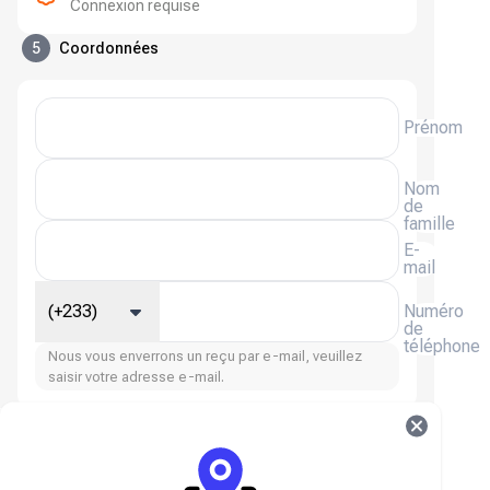
Connexion requise
5
Coordonnées
Prénom
Nom
de
famille
E-
mail
(+233)
Numéro
de
téléphone
Nous vous enverrons un reçu par e-mail, veuillez
saisir votre adresse e-mail.
FAQ sur les pièces d'or de Blood Strike