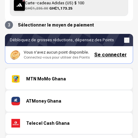
Carte-cadeau Adidas (US) $ 100
GH₵1,235.00
GH₵1,173.25
3
Sélectionner le moyen de paiement
Débloquez de grosses réductions, dépensez des Points
Vous n'avez aucun point disponible.
Se connecter
Connectez-vous pour utiliser des Points
MTN MoMo Ghana
ATMoney Ghana
Telecel Cash Ghana