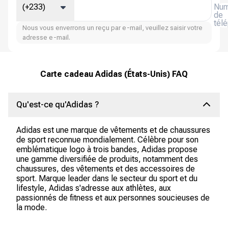
(+233)
Num
de
tél
Nous vous enverrons un reçu par e-mail, veuillez saisir votre
adresse e-mail.
Carte cadeau Adidas (États-Unis) FAQ
Qu'est-ce qu'Adidas ?
Adidas est une marque de vêtements et de chaussures
de sport reconnue mondialement. Célèbre pour son
emblématique logo à trois bandes, Adidas propose
une gamme diversifiée de produits, notamment des
chaussures, des vêtements et des accessoires de
sport. Marque leader dans le secteur du sport et du
lifestyle, Adidas s'adresse aux athlètes, aux
passionnés de fitness et aux personnes soucieuses de
la mode.