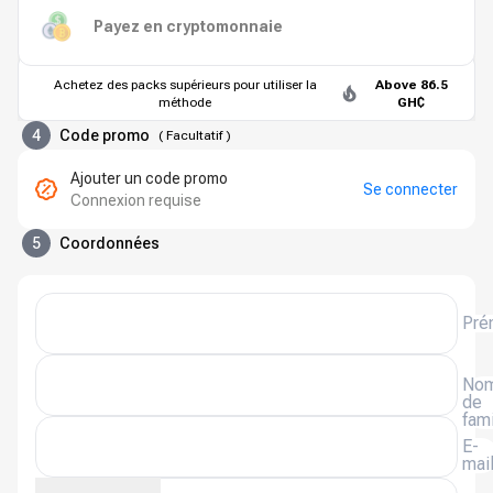
Payez en cryptomonnaie
Achetez des packs supérieurs pour utiliser la
Above 86.5
méthode
GH₵
4
Code promo
(
Facultatif
)
Ajouter un code promo
Se connecter
Connexion requise
5
Coordonnées
Pré
No
de
fami
E-
mai