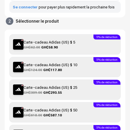
Se connecter
pour payer plus rapidement la prochaine fois
2
Sélectionner le produit
5% de réduction
Carte-cadeau Adidas (US) $ 5
GH₵62.00
GH₵58.90
5% de réduction
Carte-cadeau Adidas (US) $ 10
GH₵124.00
GH₵117.80
5% de réduction
Carte-cadeau Adidas (US) $ 25
GH₵309.00
GH₵293.55
5% de réduction
Carte-cadeau Adidas (US) $ 50
GH₵618.00
GH₵587.10
5% de réduction