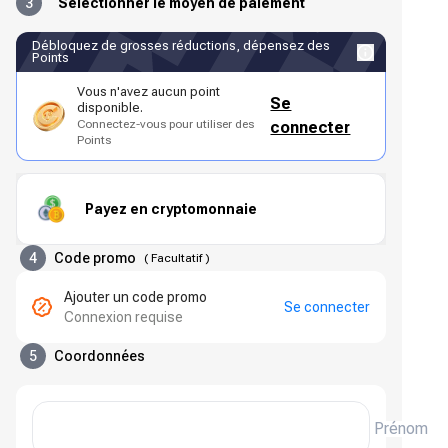
3
Sélectionner le moyen de paiement
Débloquez de grosses réductions, dépensez des
Points
Vous n'avez aucun point
Se
disponible.
Connectez-vous pour utiliser des
connecter
Points
Payez en cryptomonnaie
4
Code promo
(
Facultatif
)
Ajouter un code promo
Se connecter
Connexion requise
5
Coordonnées
Prénom