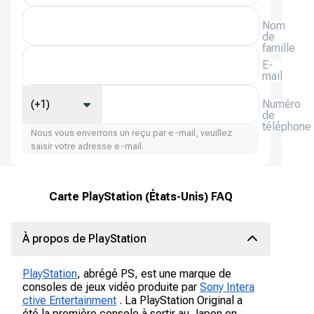
Nom
de
famille
E-
mail
(+1)
Numéro
de
téléphone
Nous vous enverrons un reçu par e-mail, veuillez
saisir votre adresse e-mail.
Carte PlayStation (États-Unis) FAQ
À propos de PlayStation
PlayStation
, abrégé PS, est une marque de
consoles de jeux vidéo produite par
Sony Intera
ctive Entertainment
. La PlayStation Original a
été la première console à sortir au Japon en