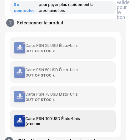
valide
Se
pour payer plus rapidement la
pour
connecter
prochaine fois
le
bon
2
Sélectionner le produit
Carte PSN 25 USD États-Unis
OUT OF STOC k
Carte PSN 50 USD États-Unis
OUT OF STOC k
Carte PSN 75 USD États-Unis
OUT OF STOC k
Carte PSN 100 USD États-Unis
$100.00