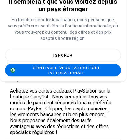
Il semblerait que vous visitiez depuis
utilisateurs peuvent:
un pays étranger
Ajoutez des fonds sur votre compte
PlayStation
En fonction de votre localisation, nous pensons que
Achetez des articles sur le PlayStation Store
vous préférerez peut-être la Boutique internationale, où
vous trouverez du contenu, des offres et des prix
Achetez des jeux comme
Fortnite
sur le
adaptés à votre région.
PlayStation Store
Points de jeu
IGNORER
Abonnement PlayStation Plus
CONTINUER VERS LA BOUTIQUE
Où acheter des cartes-cadeaux
INTERNATIONALE
PlayStation
Achetez vos cartes cadeaux PlayStation sur la
boutique Carry1st . Nous acceptons tous vos
modes de paiement sécurisés locaux préférés,
comme PayPal, Chipper, les cryptomonnaies,
les virements bancaires et bien plus encore.
Nous proposons également des tarifs
avantageux avec des réductions et des offres
spéciales régulières !