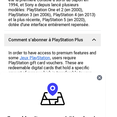
1994, et Sony a depuis lancé plusieurs
modèles: PlayStation One et 2 (en 2000),
PlayStation 3 (en 2006), PlayStation 4 (en 2013)
et la plus récente, PlayStation 5 (en 2020),
dotée d'une interface entièrement repensée.
Comment s'abonner à PlayStation Plus
In order to have access to premium features and
some
Jeux PlayStation
, users require
PlayStation gift card vouchers. These are
redeemable digital cards that hold a specific
amount of money which is transferable to your
PlayStation account. The PlayStation gift card
vouchers are region based, hence users are
required to purchase as per their regions.
Que peut-on acheter avec une carte-
cadeau PlayStation ?
Avec une carte-cadeau PlayStation, les