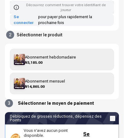
Découvrez comment trouver votre identifiant de
joueur
Se
pour payer plus rapidement la
connecter
prochaine fois
2
Sélectionner le produit
Abonnement hebdomadaire
₦3,185.00
Abonnement mensuel
₦14,865.00
3
Sélectionner le moyen de paiement
Débloquez de grosses réductions, dépensez des
Points
Vous n'avez aucun point
Se
disponible.