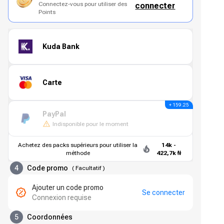
Connectez-vous pour utiliser des
connecter
Points
Kuda Bank
Carte
+ 159.25
PayPal
Indisponible pour le moment
Achetez des packs supérieurs pour utiliser la
14k -
méthode
422,7k ₦
4
Code promo
(
Facultatif
)
Ajouter un code promo
Se connecter
Connexion requise
5
Coordonnées