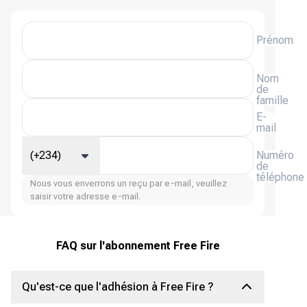
Prénom
Nom
de
famille
E-
mail
(+234)
Numéro
de
téléphone
Nous vous enverrons un reçu par e-mail, veuillez
saisir votre adresse e-mail.
FAQ sur l'abonnement Free Fire
Qu'est-ce que l'adhésion à Free Fire ?