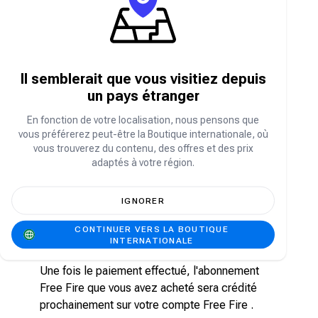
d'adhésion Free Fire sur la boutique
Carry1st
Consulter shop.carry1st.com
Choisissez un abonnement hebdomadaire ou
Il semblerait que vous visitiez depuis
mensuel selon votre préférence.
un pays étranger
Entrez votre identifiant de joueur Free Fire .
Vous pouvez trouver votre identifiant de
En fonction de votre localisation, nous pensons que
vous préférerez peut-être la Boutique internationale, où
joueur Free Fire en vous connectant au jeu
vous trouverez du contenu, des offres et des prix
et en cliquant sur votre avatar dans le coin
adaptés à votre région.
supérieur gauche.
Choisissez votre mode de paiement préféré.
IGNORER
Vous pouvez régler votre abonnement Free
Fire avec différents moyens de paiement,
CONTINUER VERS LA BOUTIQUE
notamment carte bancaire, PayPal et Google
INTERNATIONALE
Pay.
Une fois le paiement effectué, l'abonnement
Free Fire que vous avez acheté sera crédité
prochainement sur votre compte Free Fire .