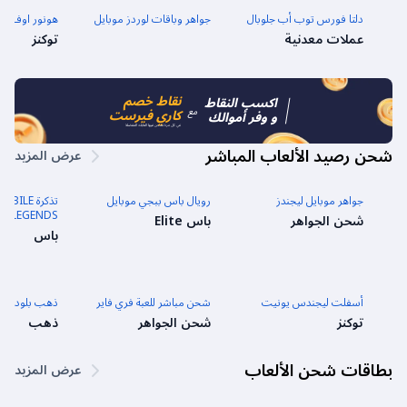
دلتا فورس توب أب جلوبال
جواهر وباقات لوردز موبايل
هونور اوف كين
عملات معدنية
توكنز
نقاط خصم
اكسب النقاط
مع
كاري فيرست
و وفر أموالك
في كل مرة تشحن فيها العابك المفضلة
شحن رصيد الألعاب المباشر
عرض المزيد
جواهر موبايل ليجندز
رويال باس ببجي موبايل
تذكرة LE
LEGENDS جواهر الأسبوعية
شحن الجواهر
باس Elite
باس
أسفلت ليجندس يونيت
شحن مباشر للعبة فري فاير
ذهب بلود ستر
توكنز
شحن الجواهر
ذهب
بطاقات شحن الألعاب
عرض المزيد