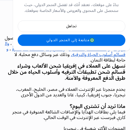
بناءً على موقعك، نعتقد أنك قد تفضل المتجر الدولي، حيث
ستحصل على المحتوى والعروض والأسعار الخاصة بموقعك.
كاري فيرست (Carry1st).. المتجر
تجاهل
الإلكتروني الرائد في إفريقيا
متجر Carry1st هو متجر إلكتروني أفريقي رائد يوفر سهولة الوصول
متابعة إلى المتجر الدولي
إلى الاحتياجات اليومية الأساسية مثل
رصيد الهاتف والبيانات
،
وال
كهرباء
،
وبطاقات هدايا الألعاب
،
وشحن رصيد الألعاب مباشرةً
،
و
قسائم أسلوب الحياة والترفيه،
وذلك عبر وسائل دفع محلية. لا
حاجة لبطاقة ائتمان.
نسهل على العملاء في إفريقيا شحن الألعاب وشراء
قسائم شحن تطبيقات الترفيه وأسلوب الحياه من خلال
طرق الدفع المعروفة والآمنة.
يخدم متجرنا عبر الإنترنت العملاء في مصر، الخليج، المغرب،
نيجريا، جنوب إفريقيا، كينيا، غانا والعديد من الدول الأخرى
ماذا تريد أن تشتري اليوم؟
فيما يلي بطاقات الهدايا والإضافات الشائعة المتوفرة في متجر
كاري فيرست عبر الإنترنت في الوقت الحالي.
المنتجات الأكثر شعبية في نيجيريا