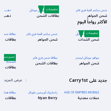
تخفيضات
شحن مباشر للعبة فري فاير
بطاقة شحن ببجي موبايل
ذهب بلود
شحن الجواهر
بطاقات الشحن
ذهب
الأكثر رواجاً اليوم
تخفيضات
شدات ببجي موبايل
شحن مباشر للعبة فري فاير
بطاقة شحن أبل
شحن الشدات
شحن الجواهر
بطاقات ال
خصم بنسبة 3%
جواهر موبايل ليجندز
بطاقة شحن فري فاير
بطاقة شحن رو
المتحدة)
شحن الجواهر
بطاقات الشحن
بطاقات ال
جديد على Carry1st
عرض المزيد
AGE OF EMPIRES MOBILE
راجناروك أوريجين جلوبال
بطاقة هدايا كام
عملات معدنية
Nyan Berry
بطاقات ال