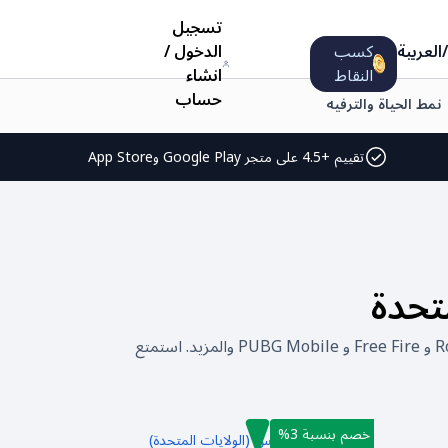
تسجيل
/
العربية
كسب
الدخول
/
النقاط
انشاء
حساب
نمط الحياة والترفيه
تقييم +4.5 على متجر Google Play وApp Store
تحدة
اشتري بطاقات شحن الألعاب لمجموعة واسعة من الألعاب الشهيرة على Carry1st. قم بشحن ألعابك المفضلة مثل Roblox و Free Fire و PUBG Mobile والمزيد. استمتع
خصم بنسبة 3%
بطاقة شحن روبلوكس (الولايات المتحدة)