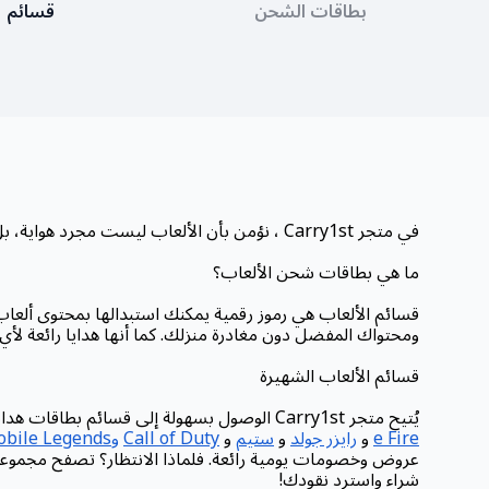
بطاقات الشحن
قسائم
في متجر Carry1st ، نؤمن بأن الألعاب ليست مجرد هواية، بل أسلوب حياة. ولذلك، جمعنا لكم مجموعة مختارة من قسائم الألعاب التي ستُحسّن تجربتكم في الألعاب.
ما هي بطاقات شحن الألعاب؟
قسائم الألعاب هي رموز رقمية يمكنك استبدالها بمحتوى ألعاب 
ومحتواك المفضل دون مغادرة منزلك. كما أنها هدايا رائعة لأ
قسائم الألعاب الشهيرة
يُتيح متجر Carry1st الوصول بسهولة إلى قسائم بطاقات هدايا الألعاب الشهيرة مع خيارات دفع محلية آمنة وسلسة. نوفر مجموعة واسعة من أرصدة الألعاب والمزيد لألعاب شهيرة مثل
e Fire
و
رايزر جولد
و
ستيم
و
Call of Duty
وMobile Legends
عروض وخصومات يومية رائعة. فلماذا الانتظار؟ تصفح مجموعتنا
شراء واسترد نقودك!