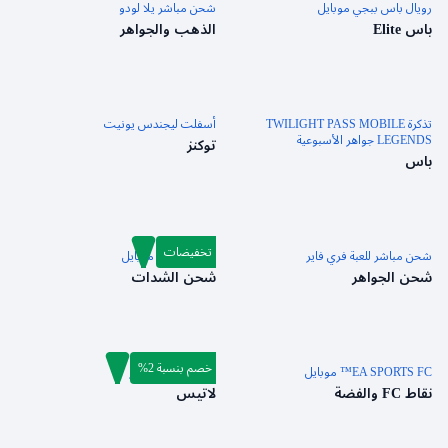
رويال باس ببجي موبايل
شحن مباشر يلا لودو
باس Elite
الذهب والجواهر
تذكرة TWILIGHT PASS MOBILE
أسفلت ليجندس يونيت
LEGENDS جواهر الأسبوعية
توكنز
باس
تخفيضات
شحن مباشر للعبة فري فاير
شدات ببجي موبايل
شحن الجواهر
شحن الشدات
خصم بنسبة 2%
EA SPORTS FC™ موبايل
شحن مارفل رايفلز
نقاط FC والفضة
لاتيس