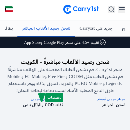
شحن فوري وتوصيل
أفضل العروض على ألعابك المفضلة
اليوم
جديد على Carry1st
شحن رصيد الألعاب المباشر
بطاقات 
دعم متميز على مدار الساعة طوال أيام الأسبوع
تقييم +4.5 على متجر Google Play وApp Store
شحن فوري وتوصيل
شحن رصيد الألعاب مباشرةً
-
الكويت
أفضل العروض على ألعابك المفضلة
متجر Carry1st: قم بشحن ألعابك المفضلة على الهاتف مباشرةً!
قم بشحن العاب مثل CODM و Free Fire وFC Mobile و Mobile
دعم متميز على مدار الساعة طوال أيام الأسبوع
Legends و PUBG Mobile والمزيد. تسوق بذكاء ووفر باستخدام
تقييم +4.5 على متجر Google Play وApp Store
طرق الدفع المحلية الآمنة. لست بحاجة لبطاقة ائتمان!
تخفيضات
جواهر موبايل ليجندز
كول أوف دوتي: موبايل
شحن الجواهر
نقاط COD والباتل باس