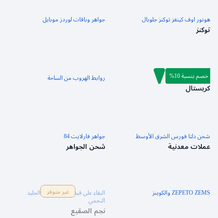
هونور اوف كينغز توكنز جلوبال
جواهر وباقات لوردز موبايل
توكنز
خصم بنسبة 10%
جينشين إمباكت
روابط الهروب من الساحة
كريستال
شحن دلتا فورس الشرق الأوسط
جواهر فارلايت 84
عملات معدنية
شحن الجواهر
غير متوفر
ZEPETO ZEMS والكوينز
البقاء على قيد الحياة في ظل الجليد
النجمي
نجم الصقيع