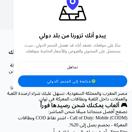
شحن رصيد الحب والفضاء العميق
برقية
بلورات
Stars
يبدو أنك تزورنا من بلد دولي
بناءً على موقعك، نعتقد أنك قد تفضل المتجر الدولي، حيث
⚡ شحن رصيد الألعاب مباشرةً – أعد شحن ألعابك
ستحصل على المحتوى والعروض والأسعار الخاصة بموقعك.
المفضلة فورًا | متجر Carry1st
هل تبحث عن طريقة سريعة وآمنة لشحن رصيد ألعابك المفضلة
تجاهل
في جميع أنحاء أفريقيا والشرق الأوسط؟ ترحيب في قسم الشحن
المباشر في متجر Carry1st - وجهتك الأولى لإعادة شحن رصيد
متابعة إلى المتجر الدولي
الألعاب الشهيرة فوراً دون الحاجة إلى بطاقة ائتمان.
بفضل طرق الدفع المحلية في نيجريا وجنوب إفريقيا وكينيا وغانا
مصر المغرب والمملكة السعودية، نسهل عليك شراء أرصدة اللعبة
والعملات داخل اللعبة وبطاقات المعركة في ثوانٍ.
🎮 ألعاب يمكنك شحن رصيدها فوراً
تصفح أفضل منتجاتنا مبيعًا شحن المباشر:
Call of Duty: Mobile (CODM) - اشترِ نقاط COD وبطاقات
المعركة - بخصم يصل إلى 20%.
Free Fire - أضف جواهر إلى حسابك فوراً.