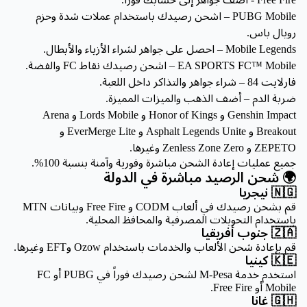
PUBG Mobile – اشحن رصيدك باستخدام عملات شدة وحزم
رويال باس.
Mobile Legends – احصل على جواهر لشراء الأزياء والأبطال.
EA SPORTS FC™ Mobile – اشحن رصيدك نقاط FC والفضة.
فارلايت 84 – شراء جواهر والتذاكر داخل اللعبة.
ضربة الدم – أضف الذهب والميزات المميزة.
Genshin Impact و Honor of Kings و Lords Mobile و Arena
Breakout و Asphalt Legends Unite و EverMerge Lite و
ZEPETO و Zenless Zone Zero وغيرها.
جميع عمليات إعادة الشحن مباشرة وفورية وآمنة بنسبة 100%.
🌍 شحن الرصيد مباشرة في الدولة
🇳🇬 نيجريا
قم بشحن رصيدك في ألعاب CODM و Free Fire وبيانات MTN
باستخدام التحويلات المصرفية والمحافظ المحلية.
🇿🇦 جنوب أفريقيا
قم بإعادة شحن الألعاب والخدمات باستخدام Ozow وEFT وغيرها.
🇰🇪 كينيا
استخدم خدمة M-Pesa لشحن رصيدك فوراً في PUBG أو FC
Mobile أو Free Fire.
🇬🇭 غانا