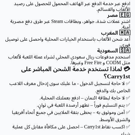
ادفع عبر خدمة الدفع عبر الهاتف المحمول للحصول على رصيد
الألعاب والقسائم.
🇪🇬 مصر
اشترِ عملات شدة، جواهر، وبطاقات Steam عبر طرق دفع مصرية
آمنة.
🇲🇦 المغرب
أعد شحن الألعاب باستخدام الخيارات المحلية واحصل على توصيل
فوري.
🇸🇦 السعودية
استخدم مدفوعات ريال سعودي المحلي لشراء عملة اللعبة لألعاب
مثل CODM و Free Fire وغيرها.
💳 لماذا تستخدم خدمة الشحن المباشر على
Carry1st؟
✅ لا حاجة لتسجيل الدخول - ما عليك سوى إدخال معرف اللاعب
الخاص بك والدفع.
✅ لا حاجة لبطاقة ائتمان – ادفع بعملتك المحلية.
✅ يتم التسليم فوراً – تظهر أرصدة اللعبة في ثوانٍ.
✅ آمن وموثوق به – يحظى بثقة الملايين في جميع أنحاء أفريقيا
والشرق الأوسط.
✅ اكسب نقاط Carry1st – احصل على مكافأة مقابل كل عملية
شراء.