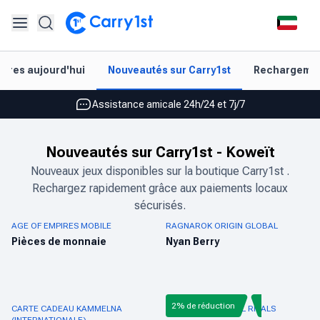
Rechargement et livraison instantanés
aires aujourd'hui
Nouveautés sur Carry1st
Rechargement
Les meilleures offres pour vos meilleurs jeux
Assistance amicale 24h/24 et 7j/7
Noté 4,45 sur Google Play et l'App Store
Nouveautés sur Carry1st
-
Koweït
Rechargement et livraison instantanés
Nouveaux jeux disponibles sur la boutique Carry1st .
Rechargez rapidement grâce aux paiements locaux
Les meilleures offres pour vos meilleurs jeux
sécurisés.
Assistance amicale 24h/24 et 7j/7
AGE OF EMPIRES MOBILE
RAGNAROK ORIGIN GLOBAL
Pièces de monnaie
Nyan Berry
Noté 4,45 sur Google Play et l'App Store
2% de réduction
CARTE CADEAU KAMMELNA
RECHARGE MARVEL RIVALS