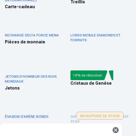
(INTERNATIONALE)
Treillis
Carte-cadeau
RECHARGE DELTA FORCE MENA
LORDS MOBILE DIAMONDS ET
FORFAITS
Pièces de monnaie
10% de réduction
JETONS D'HONNEUR DES ROIS
GENSHIN IMPACT
MONDIAUX
Cristaux de Genèse
Jetons
EN RUPTURE DE STOCK
ÉVASION D'ARÈNE BONDS
SURVIE EN PLEIN BLIZZARD FROST
STAR
Étoile de givre