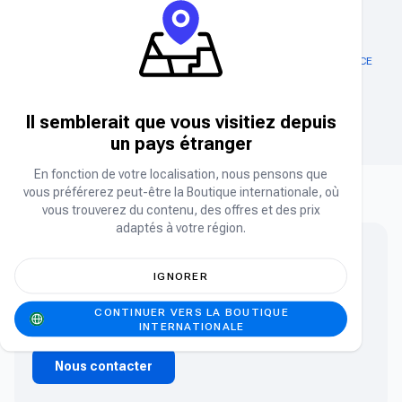
ABONNEMENT EXITLAG
AMOUR ET RECHARGE D'ESPACE
PROFOND
Cristaux
Il semblerait que vous visitiez depuis
un pays étranger
En fonction de votre localisation, nous pensons que
vous préférerez peut-être la Boutique internationale, où
vous trouverez du contenu, des offres et des prix
adaptés à votre région.
Vous ne trouvez pas ce que vous cherchez ?
IGNORER
Vous ne trouvez pas le produit que vous cherchez ?
CONTINUER VERS LA BOUTIQUE
Contactez notre équipe.
INTERNATIONALE
Nous contacter