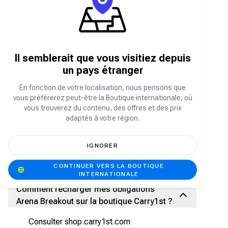
À propos des obligations Arena Breakout
Arena Breakout est un jeu de tir tactique à la
première personne immersif et gratuit sur
Il semblerait que vous visitiez depuis
mobile. Plongez dans un monde ouvert mortel
un pays étranger
appelé la Dark Zone et incarnez un membre
honorable des forces spéciales ou un hors-la-loi
En fonction de votre localisation, nous pensons que
sans scrupules. Surveillez attentivement vos
vous préférerez peut-être la Boutique internationale, où
signes vitaux grâce au système de santé réaliste
d'Arena Breakout, soignez plus de 10 types de
vous trouverez du contenu, des offres et des prix
blessures différents et assurez votre survie.
adaptés à votre région.
Les Bonds sont une forme de monnaie virtuelle
dans Arena Breakout qui permet d'acheter divers
IGNORER
objets, notamment des armes, de l'équipement
et des skins.
CONTINUER VERS LA BOUTIQUE
INTERNATIONALE
Comment recharger mes obligations
Arena Breakout sur la boutique Carry1st ?
Consulter shop.carry1st.com