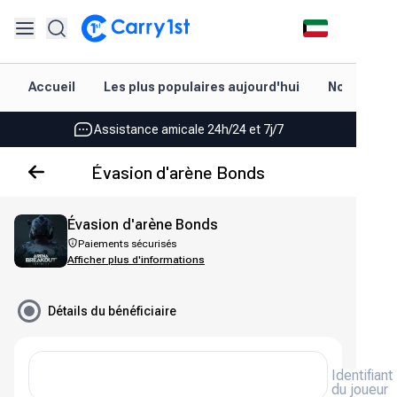
Rechargement et livraison instantanés
Accueil
Les plus populaires aujourd'hui
Nouveautés
Les meilleures offres pour vos meilleurs jeux
Assistance amicale 24h/24 et 7j/7
Noté 4,45 sur Google Play et l'App Store
Évasion d'arène Bonds
Rechargement et livraison instantanés
Évasion d'arène Bonds
Les meilleures offres pour vos meilleurs jeux
Paiements sécurisés
Afficher plus d'informations
Assistance amicale 24h/24 et 7j/7
Noté 4,45 sur Google Play et l'App Store
Détails du bénéficiaire
Identifiant
du joueur