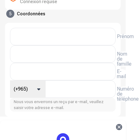
Connexion requise
5
Coordonnées
Prénom
Nom
de
famille
E-
mail
(+965)
Numéro
de
téléphone
Nous vous enverrons un reçu par e-mail, veuillez
saisir votre adresse e-mail.
Évasion d'arène Bonds FAQ