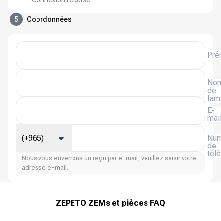
Connexion requise
5
Coordonnées
Pré
No
de
fami
E-
mai
(+965)
Num
de
tél
Nous vous enverrons un reçu par e-mail, veuillez saisir votre
adresse e-mail.
ZEPETO ZEMs et pièces FAQ