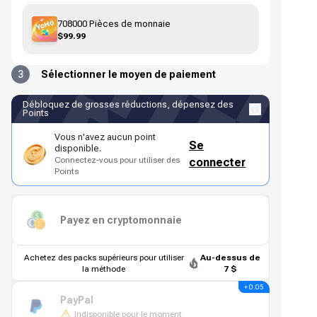
708000 Pièces de monnaie
$99.99
3
Sélectionner le moyen de paiement
Débloquez de grosses réductions, dépensez des
Points
Vous n'avez aucun point
Se
disponible.
Connectez-vous pour utiliser des
connecter
Points
Payez en cryptomonnaie
Achetez des packs supérieurs pour utiliser
Au-dessus de
la méthode
7 $
+ 0.05
PayPal
Indisponible pour le moment