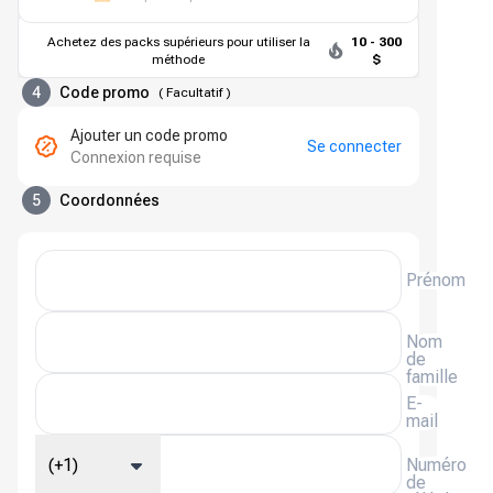
Achetez des packs supérieurs pour utiliser la
10 - 300
méthode
$
4
Code promo
(
Facultatif
)
Ajouter un code promo
Se connecter
Connexion requise
5
Coordonnées
Prénom
Nom
de
famille
E-
mail
(+1)
Numéro
de