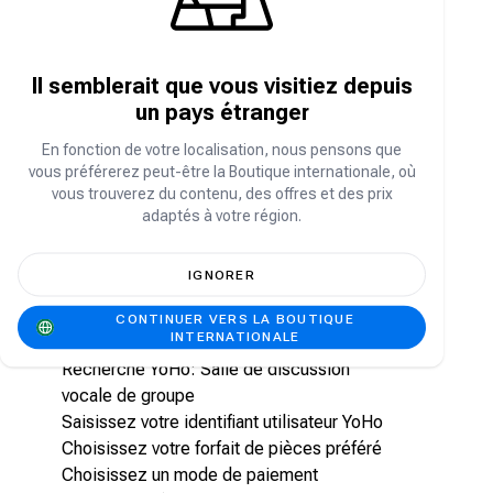
Les YoHo Coins sont la monnaie virtuelle de
l'application utilisée pour:
Envoyez des cadeaux virtuels à vos hôtes et
Il semblerait que vous visitiez depuis
amis
un pays étranger
Participez aux événements et activités
spéciales
En fonction de votre localisation, nous pensons que
Débloquez les fonctionnalités premium
vous préférerez peut-être la Boutique internationale, où
Améliorez votre expérience sociale globale
vous trouverez du contenu, des offres et des prix
adaptés à votre région.
sur YoHo
Comment recharger mes YoHo Coins sur
IGNORER
Carry1st Shop ?
CONTINUER VERS LA BOUTIQUE
INTERNATIONALE
Visitez
la boutique Carry1st
Recherche YoHo: Salle de discussion
vocale de groupe
Saisissez votre identifiant utilisateur YoHo
Choisissez votre forfait de pièces préféré
Choisissez un mode de paiement