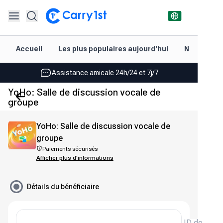
Rechargement et livraison instantanés
Accueil
Les plus populaires aujourd'hui
Nouveautés
Les meilleures offres pour vos meilleurs jeux
Assistance amicale 24h/24 et 7j/7
YoHo: Salle de discussion vocale de
Noté 4,45 sur Google Play et l'App Store
groupe
Rechargement et livraison instantanés
YoHo: Salle de discussion vocale de
Les meilleures offres pour vos meilleurs jeux
groupe
Paiements sécurisés
Assistance amicale 24h/24 et 7j/7
Afficher plus d'informations
Noté 4,45 sur Google Play et l'App Store
Détails du bénéficiaire
ID de