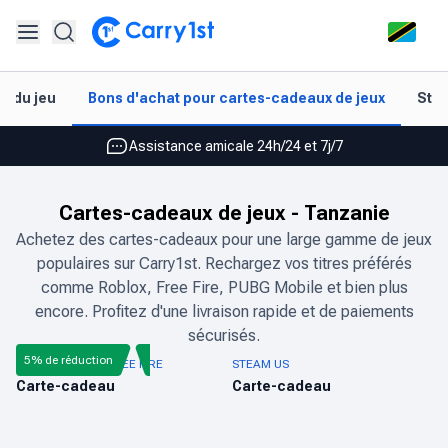
Rechargement et livraison instantanés
t du jeu
Bons d'achat pour cartes-cadeaux de jeux
Styl
Les meilleures offres pour vos meilleurs jeux
Assistance amicale 24h/24 et 7j/7
Noté 4,45 sur Google Play et l'App Store
Cartes-cadeaux de jeux
-
Tanzanie
Rechargement et livraison instantanés
Achetez des cartes-cadeaux pour une large gamme de jeux
populaires sur Carry1st. Rechargez vos titres préférés
Les meilleures offres pour vos meilleurs jeux
comme Roblox, Free Fire, PUBG Mobile et bien plus
Assistance amicale 24h/24 et 7j/7
encore. Profitez d'une livraison rapide et de paiements
sécurisés.
Noté 4,45 sur Google Play et l'App Store
5% de réduction
CARTE-CADEAU FREE FIRE
STEAM US
Carte-cadeau
Carte-cadeau