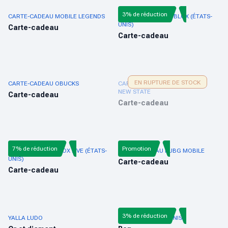
3% de réduction
CARTE-CADEAU MOBILE LEGENDS
CARTE-CADEAU ROBLOX (ÉTATS-
UNIS)
Carte-cadeau
Carte-cadeau
EN RUPTURE DE STOCK
CARTE-CADEAU OBUCKS
CARTE-CADEAU MOBILE PUBG
NEW STATE
Carte-cadeau
Carte-cadeau
7% de réduction
Promotion
CARTE CADEAU XBOX LIVE (ÉTATS-
CARTE-CADEAU PUBG MOBILE
UNIS)
Carte-cadeau
Carte-cadeau
3% de réduction
YALLA LUDO
NINTENDO ÉTATS-UNIS