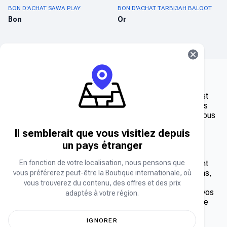
BON D'ACHAT SAWA PLAY
BON D'ACHAT TARBI3AH BALOOT
Bon
Or
Chez Carry1st Shop, nous pensons que le jeu vidéo n'est
pas qu'un loisir, c'est un style de vie. C'est pourquoi nous
avons sélectionné une sélection de bons d'achat pour vous
aider à passer au niveau supérieur.
Il semblerait que vous visitiez depuis
un pays étranger
Que sont les bons d'achat de cartes-cadeaux de jeu ?
En fonction de votre localisation, nous pensons que
Les bons d'achat sont des codes numériques permettant
d'obtenir divers contenus de jeu, tels que des extensions,
vous préférerez peut-être la Boutique internationale, où
de la monnaie ou des crédits de jeu, ainsi que des
vous trouverez du contenu, des offres et des prix
abonnements. Grâce à eux, accédez instantanément à vos
adaptés à votre région.
jeux et contenus préférés sans quitter votre domicile. De
plus, ils constituent d'excellents cadeaux pour tous les
joueurs de votre entourage.
IGNORER