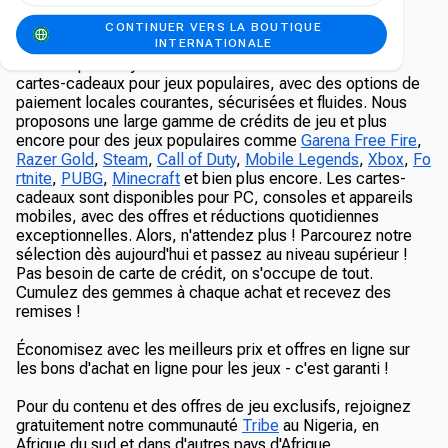
Bons de jeu populaires
CONTINUER VERS LA BOUTIQUE
INTERNATIONALE
La boutique Carry1st vous offre un accès facile à des
cartes-cadeaux pour jeux populaires, avec des options de
paiement locales courantes, sécurisées et fluides. Nous
proposons une large gamme de crédits de jeu et plus
encore pour des jeux populaires comme
Garena Free Fire
,
Razer Gold
,
Steam
,
Call of Duty
,
Mobile Legends
,
Xbox
,
Fo
rtnite
,
PUBG
,
Minecraft
et bien plus encore. Les cartes-
cadeaux sont disponibles pour PC, consoles et appareils
mobiles, avec des offres et réductions quotidiennes
exceptionnelles. Alors, n'attendez plus ! Parcourez notre
sélection dès aujourd'hui et passez au niveau supérieur !
Pas besoin de carte de crédit, on s'occupe de tout.
Cumulez des gemmes à chaque achat et recevez des
remises !
Économisez avec les meilleurs prix et offres en ligne sur
les bons d'achat en ligne pour les jeux - c'est garanti !
Pour du contenu et des offres de jeu exclusifs, rejoignez
gratuitement notre communauté
Tribe
au Nigeria, en
Afrique du sud et dans d'autres pays d'Afrique.