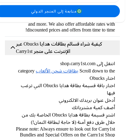
Grab your Obucks gift card Vouchers from the
متجر ك
متابعة إلى المتجر الدولي
اري فيرست شوب
. We accept secure payment
methods, like PayPal, Chipper, Crypto, bank transfers,
and more. We also offer affordable rates with
discounted prices and offers from time to time!
كيفية شراء قسائم بطاقات هدايا Obucks عبر
الإنترنت على متجر Carry1st
انتقل إلى shop.carry1st.com
Scroll down to the
بطاقات شحن الألعاب
category
اختار Obucks
اختار باقة قسيمة بطاقة هدايا Obucks التي ترغب
فيها
أدخل عنوان بريدك الالكتروني
أضف كمية مشترياتك
اشترِ قسيمة بطاقة هدايا Obucks الخاصة بك من
خلال طرق دفع آمنة (لا حاجة لبطاقة ائتمان!)
Please note: Always ensure to look out for Carry1st
Bundles and Special Offers on the Carry1st Shop