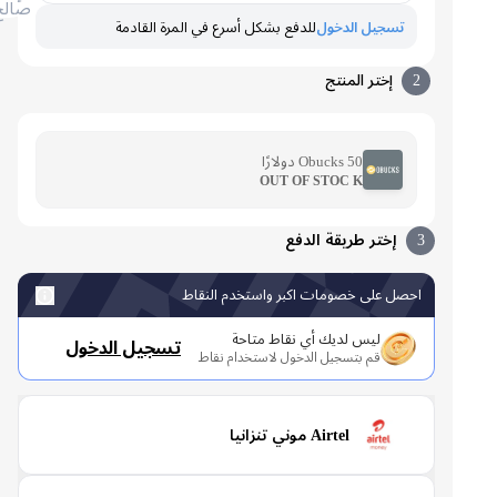
صالح
تسجيل الدخول
للدفع بشكل أسرع في المرة القادمة
2
إختر المنتج
Obucks 50 دولارًا
OUT OF STOC K
3
إختر طريقة الدفع
احصل على خصومات اكبر واستخدم النقاط
ليس لديك أي نقاط متاحة
تسجيل الدخول
قم بتسجيل الدخول لاستخدام نقاط
Airtel موني تنزانيا