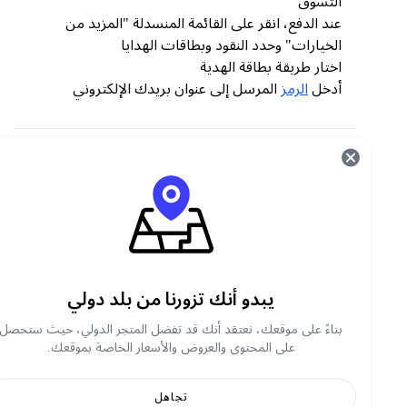
التسوق
عند الدفع، انقر على القائمة المنسدلة "المزيد من
الخيارات" وحدد النقود وبطاقات الهدايا
اختار طريقة بطاقة الهدية
أدخل
الرمز
المرسل إلى عنوان بريدك الإلكتروني
كيفية التحقق من رصيد بطاقة الهدايا Obucks ؟
بمجرد شراء قسيمة بطاقة هدايا Obucks ، تحقق من
رصيدك عن طريق:
الذهاب إلى https://www.openbucks.com/balance
أدخل الرمز المكون من 16 رقمًا ورقم التعريف
الشخصي المكون من 4 أرقام
يبدو أنك تزورنا من بلد دولي
انقر للتحقق من الرصيد
بناءً على موقعك، نعتقد أنك قد تفضل المتجر الدولي، حيث ستحصل
على المحتوى والعروض والأسعار الخاصة بموقعك.
أين يمكنك شراء قسائم بطاقات هدايا Obucks عبر
الإنترنت؟
تجاهل