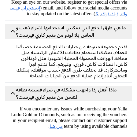
Keep an eye on our website, register to get special offers v
email, and follow our social media accounts
إنستجرام
,
فيسب
ك
,
تيك توك
,
X
) to stay updated on the latest offers.
ا هي طرق الدفع التي يمكنني استخدامها لشراء ذهب و
الماس يلا لودو من متجر كاري فيرست؟
دم مجموعة متنوعة من خيارات الدفع المصممة خصيصًا
عملاء. يمكنك استخدام بطاقات الائتمان الرئيسية مثل
افظ الهواتف المحمولة المحلية الشهيرة مثل فودافون
ش، اتصالات كاش، فوري، وغيرهم. كما ندعم فيزا
استركارد. قد تختلف طرق الدفع حسب موقعك، يمكنك
تحقق أثناء إتمام عملية الدفع من الخيارات المتاحة.
ماذا أفعل إذا واجهت مشكلة في شراء قسيمة بطاقة
الشحن من متجر كاري فيرست؟
If you encounter any issues while purchasing your Yal
Ludo Gold or Diamonds, such as not receiving the vouche
in your recipient email, please contact our customer suppo
team by using available channe
من هنا
.