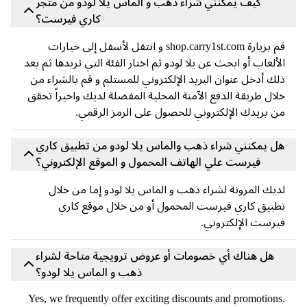
كيف يمكنني شراء ذهب و الماس يلا لودو من متجر
كاري فيرست؟
قم بزيارة shop.carry1st.com و انتقل لأسفل إلى خيارات
ألعاب أو ابحث عن يلا لودو ثم اختار الفئة التي تريدها ثم بعد
ك أدخل عنوان البريد الإلكتروني للمستلم و قم بالشراء من
ال طريقة الدفع الآمنة المحلية المفضلة لديك واخيراً تحقق
 بريدك الإلكتروني للحصول على الرمز الرقمي.
ل يمكنني شراء ذهب والماس يلا لودو من تطبيق كاري
فيرست علي الهاتف المحمول و الموقع الإلكتروني؟
يك المرونة لشراء ذهب و الماس يلا لودو إما من خلال
بيق كاري فيرست المحمول أو من خلال موقع كاري
رست الإلكتروني.
هل هناك أي خصومات أو عروض ترويجية متاحة لشراء
ذهب و الماس يلا لودو؟
Yes, we frequently offer exciting discounts and promotion